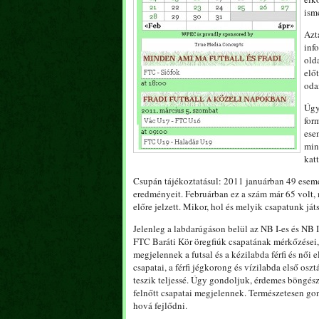
ism
Azt
inf
old
előt
odaí
Úgy
for
ese
min
katt
Csupán tájékoztatásul: 2011 januárban 49 esem
eredményeit. Februárban ez a szám már 65 volt,
előre jelzett. Mikor, hol és melyik csapatunk ját
Jelenleg a labdarúgáson belül az NB I-es és NB II
FTC Baráti Kör öregfiúk csapatának mérkőzései,
megjelennek a futsal és a kézilabda férfi és női
csapatai, a férfi jégkorong és vízilabda első oszt
teszik teljessé. Úgy gondoljuk, érdemes böngészn
felnőtt csapatai megjelennek. Természetesen go
hová fejlődni.