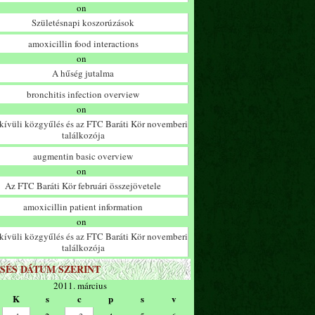
on
Születésnapi koszorúzások
amoxicillin food interactions
on
A hűség jutalma
bronchitis infection overview
on
ívüli közgyűlés és az FTC Baráti Kör novemberi
találkozója
augmentin basic overview
on
Az FTC Baráti Kör februári összejövetele
amoxicillin patient information
on
ívüli közgyűlés és az FTC Baráti Kör novemberi
találkozója
SÉS DÁTUM SZERINT
2011. március
K
s
c
p
s
v