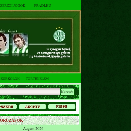
SZERZŐI JOGOK
FRADI.HU
SZURKOLÓK
TÖRTÉNELEM
ZORÚZÁSOK
August 2026