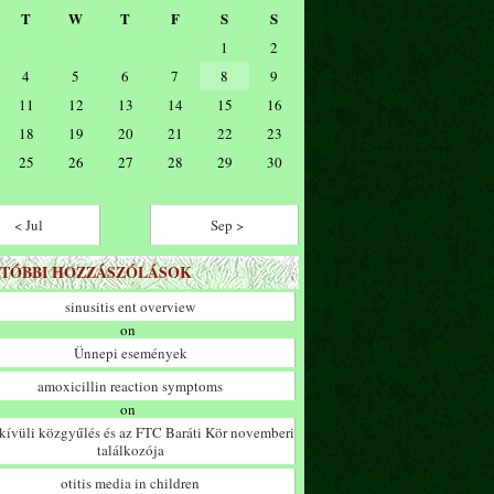
T
W
T
F
S
S
1
2
4
5
6
7
8
9
11
12
13
14
15
16
18
19
20
21
22
23
25
26
27
28
29
30
< Jul
Sep >
TÓBBI HOZZÁSZÓLÁSOK
sinusitis ent overview
on
Ünnepi események
amoxicillin reaction symptoms
on
ívüli közgyűlés és az FTC Baráti Kör novemberi
találkozója
otitis media in children