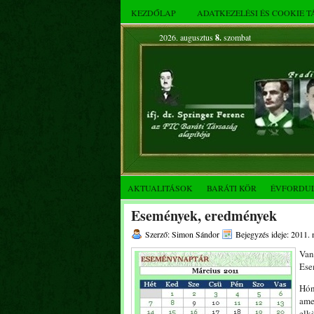
KEZDŐLAP
ADATKEZELÉSI ÉS COOKIE 
2026. augusztus
8.
szombat
AKTUALITÁSOK
BARÁTI KÖR
ÉVFORDU
Események, eredmények
Szerző: Simon Sándor
Bejegyzés ideje: 2011. 
Van
Ese
Hón
ame
elk