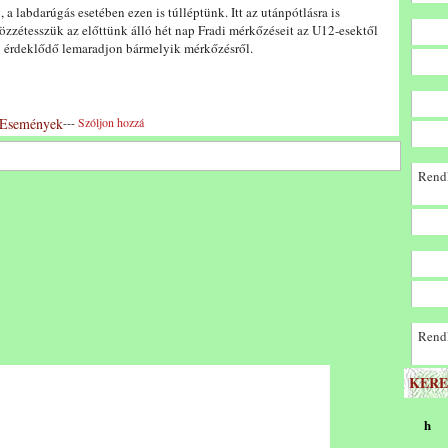
 labdarúgás esetében ezen is túlléptünk. Itt az utánpótlásra is
özzétesszük az előttünk álló hét nap Fradi mérkőzéseit az U12-esektől
ki érdeklődő lemaradjon bármelyik mérkőzésről.
Események
---
Szóljon hozzá
Rendk
Rendk
KERE
h