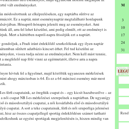
M
ertté vált eredményeket.
án módosítottunk az elképzeléseken, egy naptárba sűrítve az
ormációt. Ez a naptár, mint eseménynaptár megtalálható honlapunk
3
alsávjában. Hónapról-hónapra jeleníti meg az eseményeket. Ami
10
tünk áll, arra fel lehet készülni, ami pedig elmúlt, ott az eredményt is
rjuk. Mert a háttérben napról-napra frissítjük ezt a naptárt.
17
24
 gondoljuk, a Fradi iránt érdeklődő szurkolóknak egy ilyen naptár
mátumban sűrített adatbázis kincset érhet. Fel tud készülni az
31
ményekre, vissza tudja nézni az eredményeket. Nem kell mást tennie,
t a megfelelő nap fölé vinni az egérmutatót, illetve arra a napra
intania.
LEGU
ényre hívtuk fel a figyelmet, majd közöltük ugyanezen mérkőzések
 mint ahogy márciusban is 64. És ez a 64 márciusi esemény már most
szik.
-es férfi csapataink, az öregfiúk csapat és – egy kicsit hazabeszélve – az
 a női csapat NB I-es mérkőzései szerepelnek a naptárban. De ugyanígy
 első és másodosztályú csapatai, a női kosárlabda első és másodosztályú
ályú csapatai. A sort a teke csapatainak, férfi és női szuperliga jelenései
Rendk
i, hisz az összes csapatjellegű sportág érdeklődésre számot tartható
ndolkodunk az egyéni sportágak megjelenítésén is, hiszen mindig van