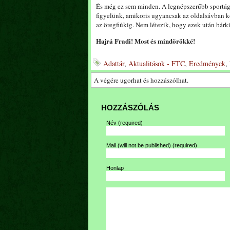
És még ez sem minden. A legnépszerűbb sportág, a
figyelünk, amikoris ugyancsak az oldalsávban k
az öregfiúkig. Nem létezik, hogy ezek után bár
Hajrá Fradi! Most és mindörökké!
Adattár
,
Aktualitások - FTC
,
Eredmények
,
A végére ugorhat és hozzászólhat.
HOZZÁSZÓLÁS
Név
(required)
Mail (will not be published)
(required)
Honlap