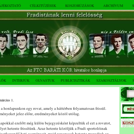
TÁJÉKOZTATÓ
CÉLKITŰZÉSEK
KOSZORÚZÁSOK
ARCHÍVUM
LÓK
INTERJÚK
OLVASTUK
PUBLICISZTIKÁK
SZAKOSZTÁLYOK
március 1.
 a honlapunkon egy rovat, amely a háttérben folyamatosan frissül.
ményeket jelez előre, eredményeket közöl utólag.
KOS
apokkal ezelőtt még külön bejegyzésként képzeltük el ezt a rovatot,
lyet hetente frissítünk. Azaz hetente közöljük a Fradi sportolóinak
övetkezendő heti eseményeit, majd ugyancsak hetente megadjuk az