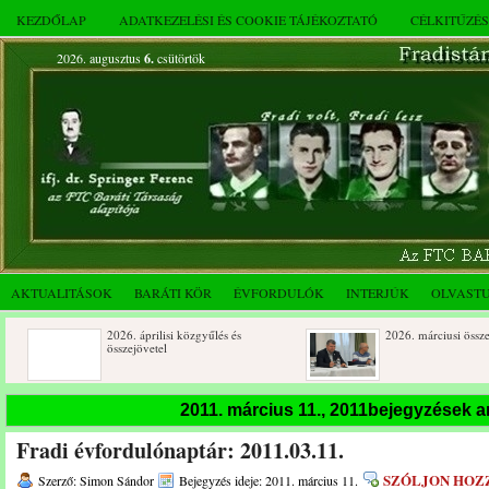
KEZDŐLAP
ADATKEZELÉSI ÉS COOKIE TÁJÉKOZTATÓ
CÉLKITŰZÉ
2026. augusztus
6.
csütörtök
AKTUALITÁSOK
BARÁTI KÖR
ÉVFORDULÓK
INTERJÚK
OLVAST
2026. áprilisi közgyűlés és
2026. márciusi összejövetel
összejövetel
Rendkívüli közgyűlés és a 2025.
Dálnoki József 90 éves
2011. március 11., 2011bejegyzések 
novemberi összejövetel
Fradi évfordulónaptár: 2011.03.11.
SZÓLJON HOZ
Szerző: Simon Sándor
Bejegyzés ideje: 2011. március 11.