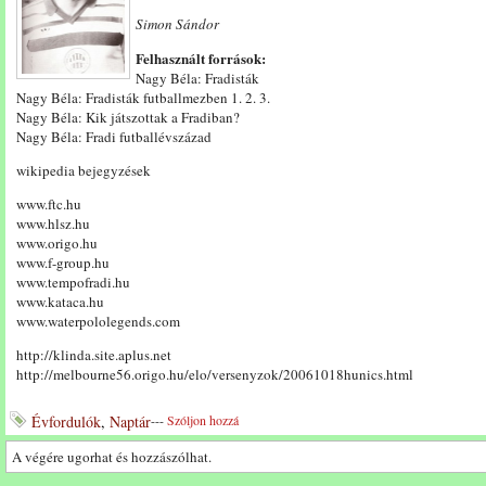
Simon Sándor
Felhasznált források:
Nagy Béla: Fradisták
Nagy Béla: Fradisták futballmezben 1. 2. 3.
Nagy Béla: Kik játszottak a Fradiban?
Nagy Béla: Fradi futballévszázad
wikipedia bejegyzések
www.ftc.hu
www.hlsz.hu
www.origo.hu
www.f-group.hu
www.tempofradi.hu
www.kataca.hu
www.waterpololegends.com
http://klinda.site.aplus.net
http://melbourne56.origo.hu/elo/versenyzok/20061018hunics.html
Évfordulók
,
Naptár
---
Szóljon hozzá
A végére ugorhat és hozzászólhat.