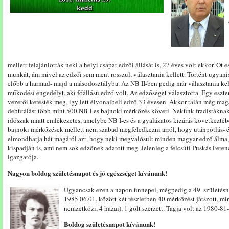
mellett felajánlották neki a helyi csapat edzői állását is, 27 éves volt ekkor. Ö
munkát, ám mivel az edzői sem ment rosszul, választania kellett. Történt ugyanis
előbb a harmad- majd a másodosztályba. Az NB II-ben pedig már választania kelle
működési engedélyt, aki főállású edző volt. Az edzőséget választotta. Egy esz
vezetői keresték meg, így lett élvonalbeli edző 33 évesen. Akkor talán még mag
debütálást több mint 500 NB I-es bajnoki mérkőzés követi. Nekünk fradistáknak 
időszak miatt emlékezetes, amelybe NB I-es és a gyalázatos kizárás következtéb
bajnoki mérkőzések mellett nem szabad megfeledkezni arról, hogy utánpótlás- és 
elmondhatja hát magáról azt, hogy neki megvalósult minden magyar edző álma, ü
kispadján is, ami nem sok edzőnek adatott meg. Jelenleg a felcsúti Puskás Fe
igazgatója.
Nagyon boldog születésnapot és jó egészséget kívánunk!
Ugyancsak ezen a napon ünnepel, mégpedig a 49. születésn
1985.06.01. között két részletben 40 mérkőzést játszott, mi
nemzetközi, 4 hazai), 1 gólt szerzett. Tagja volt az 1980-8
Boldog születésnapot kívánunk!