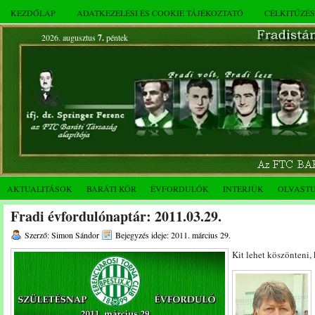
KEZDŐLAP
ADATKEZELÉSI ÉS COOKIE TÁJÉKOZTATÓ
CÉLKITŰZÉ
2026. augusztus
7.
péntek
AKTUALITÁSOK
BARÁTI KÖR
ÉVFORDULÓK
INTERJÚK
OLVAST
Fradi évfordulónaptár: 2011.03.29.
Szerző: Simon Sándor
Bejegyzés ideje: 2011. március 29.
Kit lehet köszönteni,