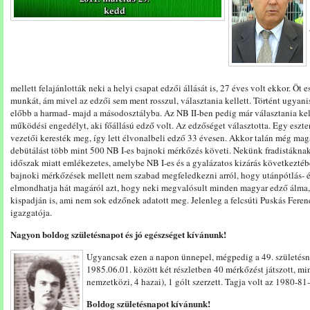
mellett felajánlották neki a helyi csapat edzői állását is, 27 éves volt ekkor. Ö
munkát, ám mivel az edzői sem ment rosszul, választania kellett. Történt ugyanis
előbb a harmad- majd a másodosztályba. Az NB II-ben pedig már választania kelle
működési engedélyt, aki főállású edző volt. Az edzőséget választotta. Egy esz
vezetői keresték meg, így lett élvonalbeli edző 33 évesen. Akkor talán még mag
debütálást több mint 500 NB I-es bajnoki mérkőzés követi. Nekünk fradistáknak 
időszak miatt emlékezetes, amelybe NB I-es és a gyalázatos kizárás következtéb
bajnoki mérkőzések mellett nem szabad megfeledkezni arról, hogy utánpótlás- és 
elmondhatja hát magáról azt, hogy neki megvalósult minden magyar edző álma, ü
kispadján is, ami nem sok edzőnek adatott meg. Jelenleg a felcsúti Puskás Fe
igazgatója.
Nagyon boldog születésnapot és jó egészséget kívánunk!
Ugyancsak ezen a napon ünnepel, mégpedig a 49. születésn
1985.06.01. között két részletben 40 mérkőzést játszott, mi
nemzetközi, 4 hazai), 1 gólt szerzett. Tagja volt az 1980-8
Boldog születésnapot kívánunk!