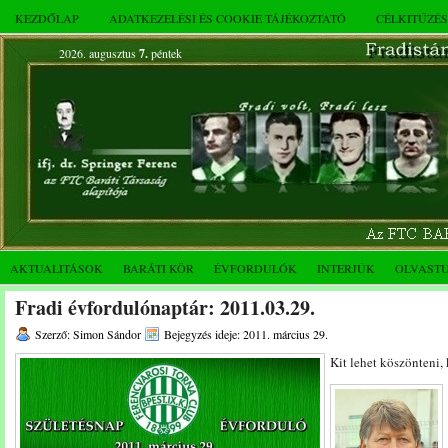
KEZDŐLAP
ADATKEZELÉSI ÉS COOKIE TÁJÉKOZTATÓ
CÉLKITŰZÉ
2026. augusztus
7.
péntek
AKTUALITÁSOK
BARÁTI KÖR
ÉVFORDULÓK
INTERJÚK
OLVAST
Fradi évfordulónaptár: 2011.03.29.
Szerző: Simon Sándor
Bejegyzés ideje: 2011. március 29.
Kit lehet köszönteni,