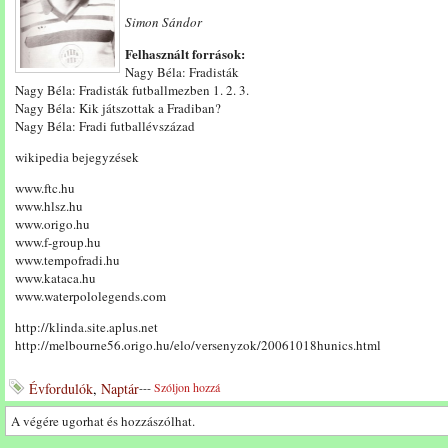
Simon Sándor
Felhasznált források:
Nagy Béla: Fradisták
Nagy Béla: Fradisták futballmezben 1. 2. 3.
Nagy Béla: Kik játszottak a Fradiban?
Nagy Béla: Fradi futballévszázad
wikipedia bejegyzések
www.ftc.hu
www.hlsz.hu
www.origo.hu
www.f-group.hu
www.tempofradi.hu
www.kataca.hu
www.waterpololegends.com
http://klinda.site.aplus.net
http://melbourne56.origo.hu/elo/versenyzok/20061018hunics.html
Évfordulók
,
Naptár
---
Szóljon hozzá
A végére ugorhat és hozzászólhat.