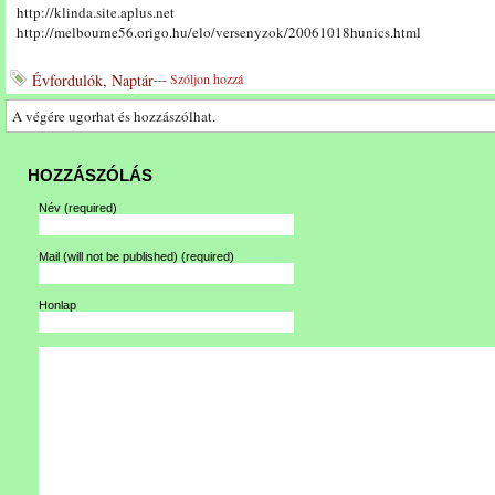
http://klinda.site.aplus.net
http://melbourne56.origo.hu/elo/versenyzok/20061018hunics.html
Évfordulók
,
Naptár
---
Szóljon hozzá
A végére ugorhat és hozzászólhat.
HOZZÁSZÓLÁS
Név
(required)
Mail (will not be published)
(required)
Honlap