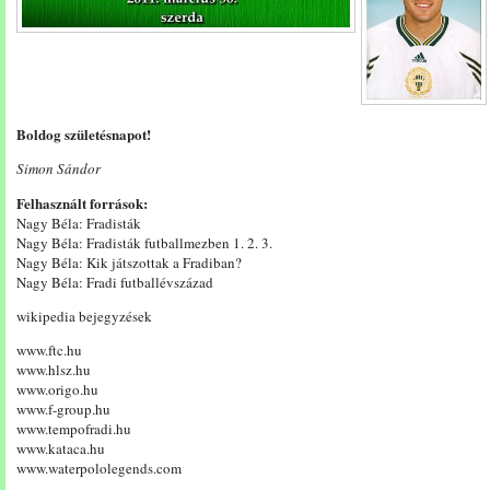
Boldog születésnapot!
Simon Sándor
Felhasznált források:
Nagy Béla: Fradisták
Nagy Béla: Fradisták futballmezben 1. 2. 3.
Nagy Béla: Kik játszottak a Fradiban?
Nagy Béla: Fradi futballévszázad
wikipedia bejegyzések
www.ftc.hu
www.hlsz.hu
www.origo.hu
www.f-group.hu
www.tempofradi.hu
www.kataca.hu
www.waterpololegends.com