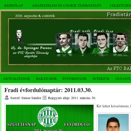
KEZDŐLAP
ADATKEZELÉSI ÉS COOKIE TÁJÉKOZTATÓ
CÉLKITŰZÉ
2026. augusztus
6.
csütörtök
AKTUALITÁSOK
BARÁTI KÖR
ÉVFORDULÓK
INTERJÚK
OLVAST
Fradi évfordulónaptár: 2011.03.30.
Szerző: Simon Sándor
Bejegyzés ideje: 2011. március 30.
Kit lehet köszönteni,