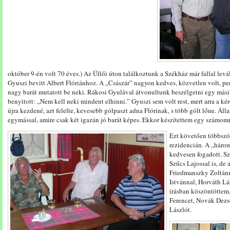
október 9-én volt 70 éves.) Az Üllői úton találkoztunk a Székház már fallal levá
Gyuszi bevitt Albert Flóriánhoz. A „Császár” nagyon kedves, közvetlen volt, per
nagy barát mutatott be neki. Rákosi Gyulával átvonultunk beszélgetni egy másik
benyitott: „Nem kell neki mindent elhinni.” Gyuszi sem volt rest, mert arra a k
újra kezdené, azt felelte, kevesebb gólpaszt adna Flórinak, s több gólt lőne. Ál
egymással, amire csak két igazán jó barát képes. Ekkor készítettem egy számom
Ezt követően többször 
rezidencián. A „három
kedvesen fogadott. Sz
Szűcs Lajossal is, de 
Friedmanszky Zoltánna
Istvánnal, Horváth Lá
írásban köszöntöttem,
Ferencet, Novák Dezs
Lászlót.