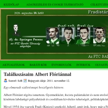
KEZDŐLAP
ADATKEZELÉSI ÉS COOKIE TÁJÉKOZTATÓ
CÉLKITŰZÉ
2026. augusztus
10.
hétfő
AKTUALITÁSOK
BARÁTI KÖR
ÉVFORDULÓK
INTERJÚK
OLVAST
Találkozásaim Albert Flóriánnal
Szerző: SzB
Bejegyzés ideje: 2011. november 12.
Egy elmaradt születésnapi beszélgetés háttere.
Albert Flóriánt régóta ismertem. Gyermekként, focista palántaként és nem utols
kísértem labdarúgó pályafutását és csodáltam kivételes tehetségét, példaképként
Mivel 1954 óta vagyok Fradi (Kinizsi) szurkoló, hihető, amit írok, hogy már a F