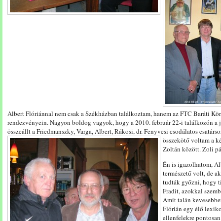
Albert Flóriánnal nem csak a Székházban találkoztam, hanem az FTC Baráti Kör 
rendezvényein. Nagyon boldog vagyok, hogy a 2010. február 22-i találkozón a 
összeállt a Friedmanszky, Varga, Albert, Rákosi, dr. Fenyvesi csodálatos csatársor
összekötő voltam a két
Zoltán között. Zoli p
Én is igazolhatom, Al
természetű volt, de a
tudták győzni, hogy t
Fradit, azokkal szemb
Amit talán kevesebbe
Flórián egy élő lexik
ellenfelekre pontosan 