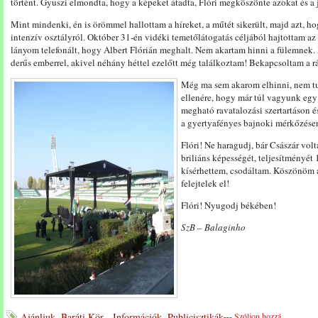
történt. Gyuszi elmondta, hogy a képeket átadta, Flóri megköszönte azokat és a
Mint mindenki, én is örömmel hallottam a híreket, a műtét sikerült, majd azt, ho
intenzív osztályról. Október 31-én vidéki temetőlátogatás céljából hajtottam a
lányom telefonált, hogy Albert Flórián meghalt. Nem akartam hinni a fülemnek. 
derűs emberrel, akivel néhány héttel ezelőtt még találkoztam! Bekapcsoltam a r
Még ma sem akarom elhinni, nem tu
ellenére, hogy már túl vagyunk egy
megható ravatalozási szertartáson 
a gyertyafényes bajnoki mérkőzése
Flóri! Ne haragudj, bár Császár volt
briliáns képességét, teljesítményét
kísérhettem, csodáltam. Köszönöm 
felejtelek el!
Flóri! Nyugodj békében!
SzB – Balaginho
Ajánljuk
,
Baráti Kör - Információk
,
Publicisztikák
---
Szóljon hozzá