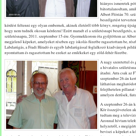
hiányos ismeretek pót
bátortalanodtam, ami
Albert Flórián 70. sz
beszélgetést tervezte
kérdést feltenni egy olyan embernek, akinek életéről több könyv, rengeteg új
hogy nem tudnék okosan kérdezni! Ezért maradt el a születésnapi beszélgetés, 
születésnapra, 2011. szeptember 15-ére. Gyermekkorom óta gyűjtöttem az Albert F
megjelenő képeket, amelyeket részben egy iskolás füzetbe ragasztottam be, rés
Labdarúgás, a Fradi Híradó és egyéb labdarúgással foglalkozó kiadványok példá
nyomtattam és ragasztottam be ezeket az emlékeket egy zöld-fehér füzetbe.
A nagy szeretettel és
a hivatalos születés
átadni. Arra csak az 
szeptember 26-án kerü
láthatóan meghatódot
felejthetelen pillanat
amelyen derűsek, fia
A szeptember 26-án ké
Kör összejövetelen ak
tudtam meg a televíz
Azonnal hívtam telefo
helyzetről, s megígér
beviszi a képeket a kó