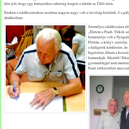
híre jött, hogy egy fantasztikus tehetség kergeti a labdát az Üllői úton.
Ezeken a találkozásokon azonban nagyon nagy volt a távolság köztünk, ő a pály
drukkoltam.
Személyes találkozásra elő
„Életem a Fradi, Titkok 
bemutatója volt a Nyugat
Flórián, a könyv szerzője,
a hallgatók kérdéseire, de 
Izgatottan álltam a hossz
lemaradjak. Sikerült! Siker
gyermekfejjel nem mertem
Fradi előkészületi meccset 