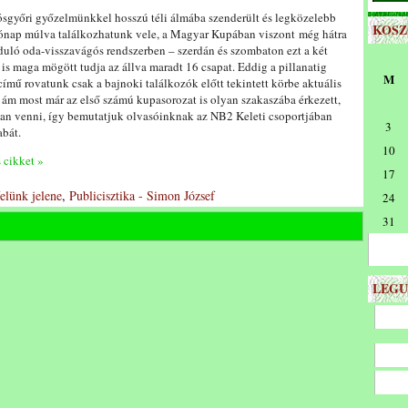
ósgyőri győzelmünkkel hosszú téli álmába szenderült és legközelebb
KOS
ónap múlva találkozhatunk vele, a Magyar Kupában viszont még hátra
rduló oda-visszavágós rendszerben – szerdán és szombaton ezt a két
 is maga mögött tudja az állva maradt 16 csapat. Eddig a pillanatig
M
ímű rovatunk csak a bajnoki találkozók előtt tekintett körbe aktuális
 ám most már az első számú kupasorozat is olyan szakaszába érkezett,
yan venni, így bemutatjuk olvasóinknak az NB2 Keleti csoportjában
3
abát.
10
s cikket »
17
elünk jelene
,
Publicisztika - Simon József
24
31
LEGU