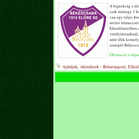
A bajnokság a di
csak mintegy 3 h
van egy teljes fo
utolsó tétmeccset
Ellenfélnézőben c
vetélytársunknál,
amit illik komol
szereplő Békéscs
Olvassa el a telje
Ajánljuk
,
Aktuálisok - Beharangozó
,
Ellenf