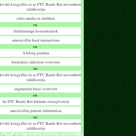
ívüli közgyűlés és az FTC Baráti Kör novemberi
találkozója
otitis media in children
on
Születésnapi koszorúzások
amoxicillin food interactions
on
A hűség jutalma
bronchitis infection overview
on
ívüli közgyűlés és az FTC Baráti Kör novemberi
találkozója
augmentin basic overview
on
Az FTC Baráti Kör februári összejövetele
amoxicillin patient information
on
ívüli közgyűlés és az FTC Baráti Kör novemberi
találkozója