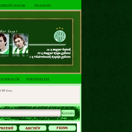
SZERZŐI JOGOK
FRADI.HU
SZURKOLÓK
TÖRTÉNELEM
éves
 éves