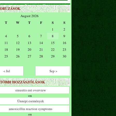
ZORÚZÁSOK
August 2026
T
W
T
F
S
S
1
2
4
5
6
7
8
9
11
12
13
14
15
16
18
19
20
21
22
23
25
26
27
28
29
30
< Jul
Sep >
TÓBBI HOZZÁSZÓLÁSOK
sinusitis ent overview
on
Ünnepi események
amoxicillin reaction symptoms
on