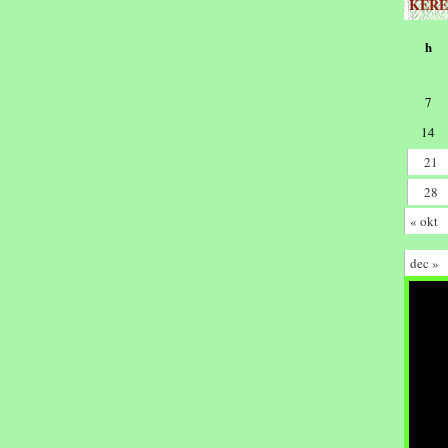
KERE
h
7
14
21
28
« okt
dec »