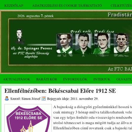
KEZDŐLAP
ADATKEZELÉSI ÉS COOKIE TÁJÉKOZTATÓ
CÉLKITŰZÉ
2026. augusztus
7.
péntek
AKTUALITÁSOK
BARÁTI KÖR
ÉVFORDULÓK
INTERJÚK
OLVAST
Ellenfélnézőben: Békéscsabai Előre 1912 SE
Szerző: Simon József
Bejegyzés ideje: 2011. november 29.
A bajnokság a diósgyőri győzelmünkkel hosszú té
csak mintegy 3 hónap múlva találkozhatunk vel
van egy teljes forduló oda-visszavágós rendszerb
utolsó tétmeccset is maga mögött tudja az állva m
Ellenfélnézőben című rovatunk csak a bajnoki tal