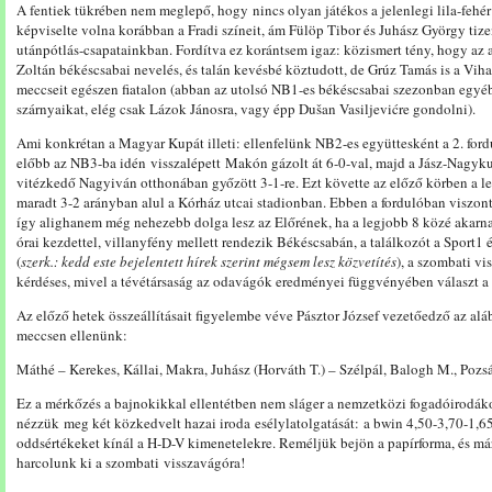
A fentiek tükrében nem meglepő, hogy nincs olyan játékos a jelenlegi lila-fehér
képviselte volna korábban a Fradi színeit, ám Fülöp Tibor és Juhász György ti
utánpótlás-csapatainkban. Fordítva ez korántsem igaz: közismert tény, hogy az 
Zoltán békéscsabai nevelés, és talán kevésbé köztudott, de Grúz Tamás is a Viha
meccseit egészen fiatalon (abban az utolsó NB1-es békéscsabai szezonban egyéb
szárnyaikat, elég csak Lázok Jánosra, vagy épp Dušan Vasiljevićre gondolni).
Ami konkrétan a Magyar Kupát illeti: ellenfelünk NB2-es együttesként a 2. ford
előbb az NB3-ba idén visszalépett Makón gázolt át 6-0-val, majd a Jász-Nagyk
vitézkedő Nagyiván otthonában győzött 3-1-re. Ezt követte az előző körben a l
maradt 3-2 arányban alul a Kórház utcai stadionban. Ebben a fordulóban viszont
így alighanem még nehezebb dolga lesz az Előrének, ha a legjobb 8 közé akarna
órai kezdettel, villanyfény mellett rendezik Békéscsabán, a találkozót a Sport1 
(
szerk.: kedd este bejelentett hírek szerint mégsem lesz közvetítés
), a szombati v
kérdéses, mivel a tévétársaság az odavágók eredményei függvényében választ a
Az előző hetek összeállításait figyelembe véve Pásztor József vezetőedző az alá
meccsen ellenünk:
Máthé – Kerekes, Kállai, Makra, Juhász (Horváth T.) – Szélpál, Balogh M., Pozsá
Ez a mérkőzés a bajnokikkal ellentétben nem sláger a nemzetközi fogadóirodáko
nézzük meg két közkedvelt hazai iroda esélylatolgatását: a bwin 4,50-3,70-1,6
oddsértékeket kínál a H-D-V kimenetelekre. Reméljük bejön a papírforma, és m
harcolunk ki a szombati visszavágóra!