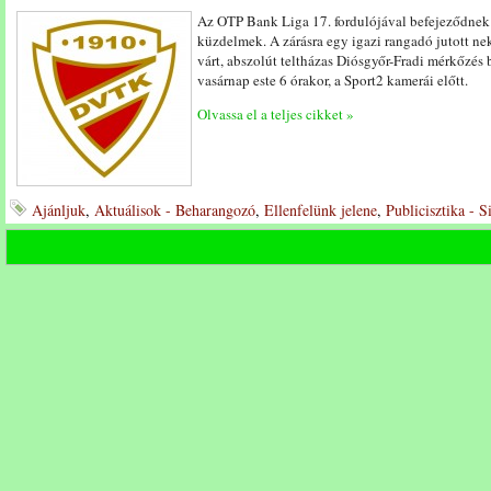
Az OTP Bank Liga 17. fordulójával befejeződnek a
küzdelmek. A zárásra egy igazi rangadó jutott ne
várt, abszolút teltházas Diósgyőr-Fradi mérkőzés 
vasárnap este 6 órakor, a Sport2 kamerái előtt.
Olvassa el a teljes cikket »
Ajánljuk
,
Aktuálisok - Beharangozó
,
Ellenfelünk jelene
,
Publicisztika - 