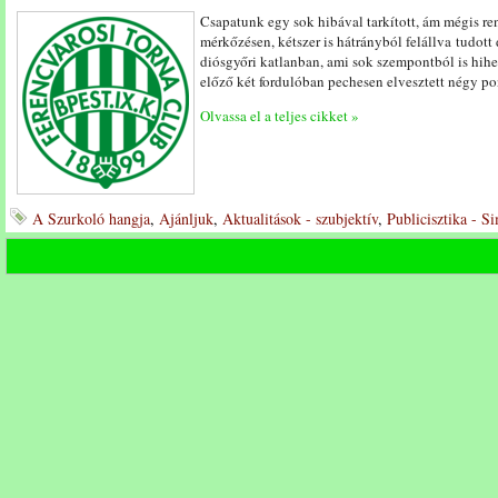
Csapatunk egy sok hibával tarkított, ám mégis re
mérkőzésen, kétszer is hátrányból felállva tudott
diósgyőri katlanban, ami sok szempontból is hihet
előző két fordulóban pechesen elvesztett négy pon
Olvassa el a teljes cikket »
A Szurkoló hangja
,
Ajánljuk
,
Aktualitások - szubjektív
,
Publicisztika - S