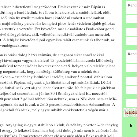
Rendk
ntálisan hihetetlenül megerősödött. Emlékezzünk csak: Pápán is
rt meg a lendületünk, továbbra is lefociztuk a zsúfolt lelátók előtt
 idő után frusztrált minden hazai kötődésű embert a stadionban.
 majd néhány percre rá a komplett piros-fehér védelem újabb gólokat
tvettük a vezetést. Ezt követően már a csodálatos Fradi-tábor gond
 lévő diósgyőrieket, akik vélhetően rendkívül csalódottan mehettek
ét. A lefújást követően újból egymásra talált csapatunk és táborunk, az
 vendégszektoron.
Rendk
is óriási dolog bárki számára, de a tegnapi siker ennél sokkal
yi távolságra vagyunk a kieső 15. pozíciótól, ám micsoda különbség
endkívül tömör alsóház következtében ez 9. helyen való telelést jelent
gleg megmutattuk, hogy minőségi különbség van a mieink és a
tékban – ezt néhány fordulóval ezelőtt, amikor 5 ponttal, önbizalom
eztünk Pápára, még csak a javíthatatlanul optimisták látták. Détári
ó futballisták, ezt aligha lehet elvitatni tőle. Ne felejtsük el: játékban
 teljes őszi szezonban, a június 30-i örmények elleni EL-meccstől
90 perc alatt 2 gólnál többet lőni nekünk, sem az NB1-ben, sem az MK-
aptunk, de azt is csak a 2×15 perces hosszabbításban Aalesundban. A
nságokból fakadtak, mely egyre inkább csökkentette a végén már a
KERE
e. Anyagilag is egyre stabilabb a klub, és néhány poszton – de tényleg
h
el és egy jó felkészüléssel ha a bajnoki dobogó már nem is valószínű, ám
élkitűzés. Természetesen ehhez először még idén a Békéscsabát kell