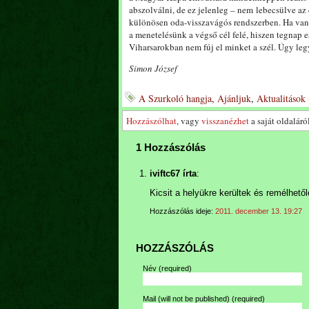
abszolválni, de ez jelenleg – nem lebecsülve az 
különösen oda-visszavágós rendszerben. Ha van 
a menetelésünk a végső cél felé, hiszen tegnap 
Viharsarokban nem fúj el minket a szél. Úgy leg
Simon József
A Szurkoló hangja
,
Ajánljuk
,
Aktualitások 
Hozzászólhat
, vagy
visszanézhet
a saját oldaláról
1 Hozzászólás
iviftc67 írta
:
Kicsit a helyükre kerültek és remélhető
Hozzászólás ideje:
2011. december 13. 19:27
HOZZÁSZÓLÁS
Név
(required)
Mail (will not be published)
(required)