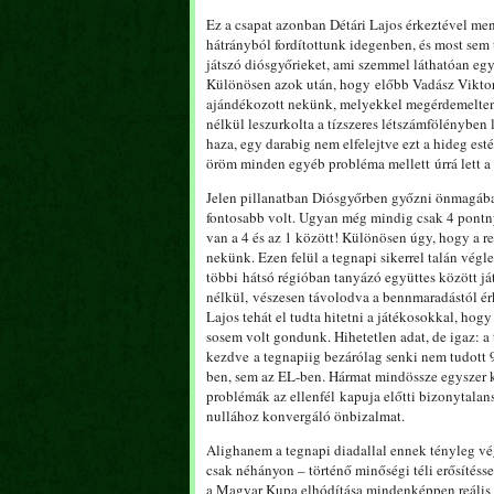
Ez a csapat azonban Détári Lajos érkeztével me
hátrányból fordítottunk idegenben, és most sem tö
játszó diósgyőrieket, ami szemmel láthatóan egy
Különösen azok után, hogy előbb Vadász Viktor,
ajándékozott nekünk, melyekkel megérdemelten á
nélkül leszurkolta a tízszeres létszámfölényben
haza, egy darabig nem elfelejtve ezt a hideg est
öröm minden egyéb probléma mellett úrrá lett a
Jelen pillanatban Diósgyőrben győzni önmagában 
fontosabb volt. Ugyan még mindig csak 4 pontn
van a 4 és az 1 között! Különösen úgy, hogy a r
nekünk. Ezen felül a tegnapi sikerrel talán vé
többi hátsó régióban tanyázó együttes között já
nélkül, vészesen távolodva a bennmaradástól érk
Lajos tehát el tudta hitetni a játékosokkal, hogy j
sosem volt gondunk. Hihetetlen adat, de igaz: a
kezdve a tegnapiig bezárólag senki nem tudott 
ben, sem az EL-ben. Hármat mindössze egyszer k
problémák az ellenfél kapuja előtti bizonytala
nullához konvergáló önbizalmat.
Alighanem a tegnapi diadallal ennek tényleg vég
csak néhányon – történő minőségi téli erősítéss
a Magyar Kupa elhódítása mindenképpen reális c