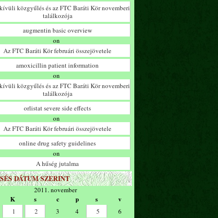
ívüli közgyűlés és az FTC Baráti Kör novemberi
találkozója
augmentin basic overview
on
Az FTC Baráti Kör februári összejövetele
amoxicillin patient information
on
ívüli közgyűlés és az FTC Baráti Kör novemberi
találkozója
orlistat severe side effects
on
Az FTC Baráti Kör februári összejövetele
online drug safety guidelines
on
A hűség jutalma
SÉS DÁTUM SZERINT
2011. november
K
s
c
p
s
v
1
2
3
4
5
6