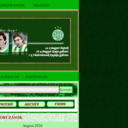
SZERZŐI JOGOK
FRADI.HU
SZURKOLÓK
TÖRTÉNELEM
ZORÚZÁSOK
August 2026