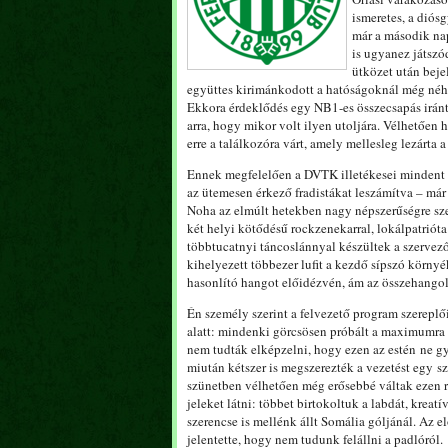
ismeretes, a diósg
már a második nap
is ugyanez játszó
ütközet után beje
együttes kirimánkodott a hatóságoknál még néhá
Ekkora érdeklődés egy NB1-es összecsapás irán
arra, hogy mikor volt ilyen utoljára. Vélhetően
erre a találkozóra várt, amely mellesleg lezárta
Ennek megfelelően a DVTK illetékesei mindent 
az ütemesen érkező fradistákat leszámítva – már 
Noha az elmúlt hetekben nagy népszerűségre szer
két helyi kötődésű rockzenekarral, lokálpatrió
többtucatnyi táncoslánnyal készültek a szervezők
kihelyezett többezer lufit a kezdő sípszó körny
hasonlító hangot előidézvén, ám az összehangolás
Én személy szerint a felvezető program szereplő
alatt: mindenki görcsösen próbált a maximumra t
nem tudták elképzelni, hogy ezen az estén ne győ
miután kétszer is megszerezték a vezetést egy s
szünetben vélhetően még erősebbé váltak ezen re
jeleket látni: többet birtokoltuk a labdát, kreat
szerencse is mellénk állt Somália góljánál. Az e
jelentette, hogy nem tudunk felállni a padlóról.