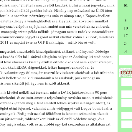
M
yőriek majd’ 2 héttel a meccs előtt kezdték árulni a hazai jegyeket, amik
on kivétel nélkül gazdára leltek. Néhány nap csúszással az Üllői úton
dott le: a szombati pénztárnyitás után vasárnap este, a Kaposvár elleni
3
lentették, hogy a vendégtikettek is elfogytak. Ezt követően mindkét
nyszáz belépőt a sajátjainak, amiért már-már verekedtek az emberek.
10
t manapság szinte példa nélküli, jómagam nem is tudok visszaemlékezni
17
 háromszor ennyi jegyet is gond nélkül eladtak volna a klubok, mindenki
 a 2011-es naptári évre az OTP Bank Ligát – méltó búcsú volt.
24
31
megtettek a szurkolók kiszolgálásáért, akiknek a túlnyomó többsége –
a kezdés előtt bő 1 órával elfoglalta helyét az Andrássy úti stadionban.
t tevő előénekes kislány ezúttal érthető okokból nem kapott szerepet,
ta dalokkal, EDDA-slágerekkel, lelkes hangosbemondóval és
LEGU
, valamint egy ötletes, ám rosszul kivitelezett akcióval: a két tribünön
ékén kellett volna kidurrantaniuk a hazaiaknak, puskaropogásra
 nem sikerült jól, így nem is szólt akkorát.
in is kivétel nélkül azt éreztem, mint a DVTK-játékosokon a 90 perc
örekedni, és ez imitt-amott a teljesítmény rovására ment. A miskolciak
zzenek (ennek még a fent említett lelkes szpíker is hangot adott), és
zöglet utáni fejessel, valamint a már védjeggyé vált Luque-bombával, a
ményeik. Pedig már az első félidőben is lehetett számunkra bíztató
ívan játszottunk, többször kerültünk az ellenfél védelme mögé, és a
lőny mégis odaát volt, és az utóbbi egy-két szezonban ez általában azt