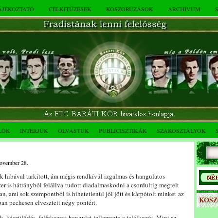
TÁJÉKOZTATÓ
CÉLKITŰZÉSEK
KOSZORÚZÁSOK
ARCHÍVUM
LÓK
INTERJÚK
OLVASTUK
PUBLICISZTIKÁK
SZAKOSZTÁLYOK
november 28.
 hibával tarkított, ám mégis rendkívül izgalmas és hangulatos
er is hátrányból felállva tudott diadalmaskodni a csordultig megtelt
an, ami sok szempontból is hihetetlenül jól jött és kárpótolt minket az
KOS
ban pechesen elvesztett négy pontért.
k, készülődés, felfokozott hangulat jellemezte a találkozót. Mint az