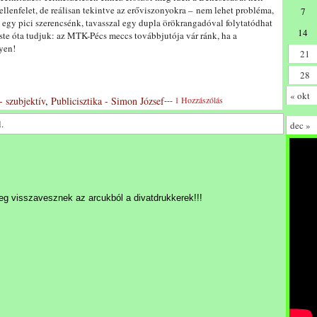
ellenfelet, de reálisan tekintve az erőviszonyokra – nem lehet probléma,
7
egy pici szerencsénk, tavasszal egy dupla örökrangadóval folytatódhat
14
este óta tudjuk: az MTK-Pécs meccs továbbjutója vár ránk, ha a
yen!
21
28
« okt
- szubjektív
,
Publicisztika - Simon József
---
1 Hozzászólás
.
dec »
leg visszavesznek az arcukból a divatdrukkerek!!!