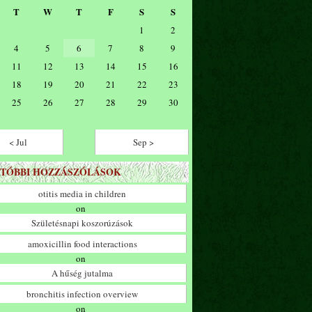
T
W
T
F
S
S
1
2
4
5
6
7
8
9
11
12
13
14
15
16
18
19
20
21
22
23
25
26
27
28
29
30
< Jul
Sep >
TÓBBI HOZZÁSZÓLÁSOK
otitis media in children
on
Születésnapi koszorúzások
amoxicillin food interactions
on
A hűség jutalma
bronchitis infection overview
on