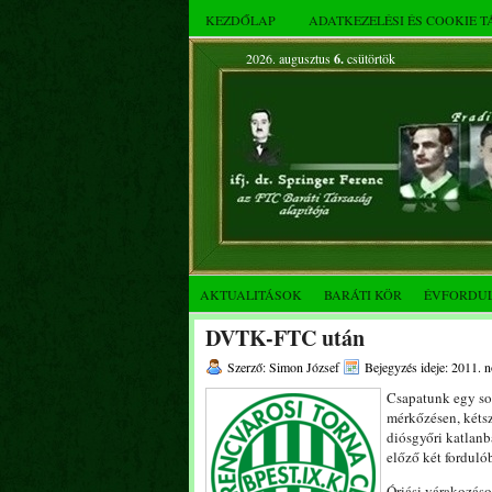
KEZDŐLAP
ADATKEZELÉSI ÉS COOKIE 
2026. augusztus
6.
csütörtök
AKTUALITÁSOK
BARÁTI KÖR
ÉVFORDU
DVTK-FTC után
Szerző: Simon József
Bejegyzés ideje: 2011. 
Csapatunk egy sok
mérkőzésen, kétsz
diósgyőri katlanb
előző két forduló
Óriási várakozáso