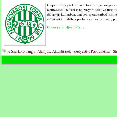
Csapatunk egy sok hibával tarkított, ám mégis re
mérkőzésen, kétszer is hátrányból felállva tudott
diósgyőri katlanban, ami sok szempontból is hihet
előző két fordulóban pechesen elvesztett négy pon
Olvassa el a teljes cikket »
A Szurkoló hangja
,
Ajánljuk
,
Aktualitások - szubjektív
,
Publicisztika - S