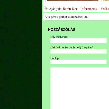
Ajánljuk
,
Baráti Kör - Információk
---
Szóljo
A végére ugorhat és hozzászólhat.
HOZZÁSZÓLÁS
Név
(required)
Mail (will not be published)
(required)
Honlap