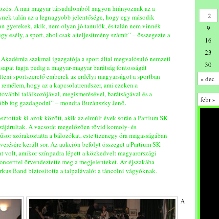
 közös. A mai magyar társadalomból nagyon hiányoznak az a
2
elynek talán az a legnagyobb jelentősége, hogy egy második
an gyerekek, akik, nem olyan jó tanulók, és talán nem vinnék
9
y esély, a sport, ahol csak a teljesítmény számít” – összegezte a
16
23
 Akadémia szakmai igazgatója a sport által megvalósuló nemzeti
30
csapat tagja pedig a magyar-magyar barátság fontosságát
tteni sportszerető emberek az erdélyi magyarságot a sportban
« dec
s remélem, hogy az a kapcsolatrendszer, ami ezeken a
további találkozójával, megismerésével, barátságával és a
febr »
vább fog gazdagodni” – mondta Buzánszky Jenő.
ztottak ki azok között, akik az elmúlt évek során a Partium SK
járultak. A vacsorát megelőzően rövid komoly- és
űsor szórakoztatta a bálozókat, este tizenegy óra magasságában
verésére került sor. Az aukción befolyt összeget a Partium SK
nat volt, amikor színpadra lépett a közkedvelt magyarországi
oncerttel örvendeztette meg a megjelenteket. Az éjszakába
kus Band biztosította a talpalávalót a táncolni vágyóknak.
A