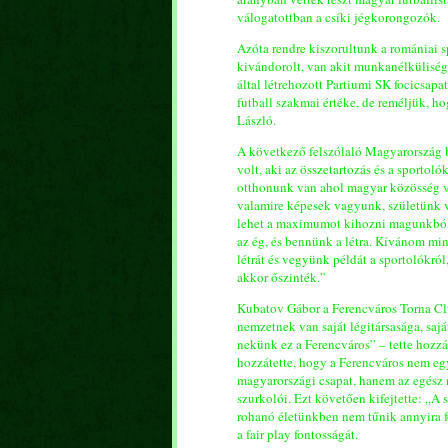
válogatottban a csíki jégkorongozók.
Azóta rendre kiszorultunk a romániai sp
kivándorolt, van akit munkanélküliség
által létrehozott Partiumi SK focicsapa
futball szakmai értéke, de reméljük, ho
László.
A következő felszólaló Magyarország b
volt, aki az összetartozás és a sportol
otthonunk van ahol magyar közösség v
valamire képesek vagyunk, születünk 
lehet a maximumot kihozni magunkból.”
az ég, és bennünk a létra. Kívánom mi
létrát és vegyünk példát a sportolókró
akkor őszinték.”
Kubatov Gábor a Ferencváros Torna Clu
nemzetnek van saját légitársasága, saj
nekünk ez a Ferencváros” – tette hozzá
hozzátette, hogy a Ferencváros nem egy
magyarországi csapat, hanem az egész
szurkolói. Ezt követően kifejtette: „A
rohanó életünkben nem tűnik annyira fo
a fair play fontosságát.