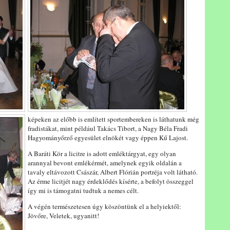
képeken az előbb is említett sportembereken is láthatunk még
fradistákat, mint például Takács Tibort, a Nagy Béla Fradi
Hagyományőrző egyesület elnökét vagy éppen Kű Lajost.
A Baráti Kör a licitre is adott emléktárgyat, egy olyan
arannyal bevont emlékérmét, amelynek egyik oldalán a
tavaly eltávozott Császár, Albert Flórián portréja volt látható.
Az érme licitjét nagy érdeklődés kísérte, a befolyt összeggel
így mi is támogatni tudtuk a nemes célt.
A végén természetesen úgy köszöntünk el a helyiektől:
Jövőre, Veletek, ugyanitt!