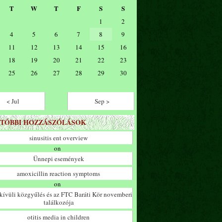
T
W
T
F
S
S
1
2
4
5
6
7
8
9
11
12
13
14
15
16
18
19
20
21
22
23
25
26
27
28
29
30
< Jul
Sep >
TÓBBI HOZZÁSZÓLÁSOK
sinusitis ent overview
on
Ünnepi események
amoxicillin reaction symptoms
on
ívüli közgyűlés és az FTC Baráti Kör novemberi
találkozója
otitis media in children