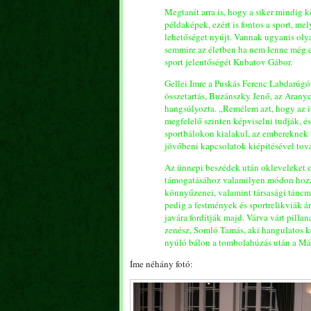
Megtanít arra is, hogy a siker mindig
példaképek, ezért is fontos a sport, m
lehetőséget nyújt. Vannak ugyanis oly
semmire az életben ha nem lenne még eg
sport jelentőségét Kubatov Gábor.
Gellei Imre a Puskás Ferenc Labdarúgó
összetartás, Buzánszky Jenő, az Arany
hangsúlyozta. „Remélem azt, hogy az i
megfelelő szinten képviselni tudják, é
sportbálokon kialakul, az embereknek 
jövőbeni kapcsolatok kiépítésével to
Az ünnepi beszédek után okleveleket os
támogatásához valamilyen módon hozzá
könnyűzenei, valamint társasági táncm
pedig a festmények és sportrelikviák ár
javára fordítják majd. Várva várt pilla
zenész, Somló Tamás, aki hangulatos k
nyúló bálon a tombolahúzás után a Már
Íme néhány fotó: