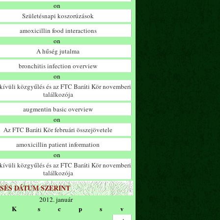
on
Születésnapi koszorúzások
amoxicillin food interactions
on
A hűség jutalma
bronchitis infection overview
on
ívüli közgyűlés és az FTC Baráti Kör novemberi
találkozója
augmentin basic overview
on
Az FTC Baráti Kör februári összejövetele
amoxicillin patient information
on
ívüli közgyűlés és az FTC Baráti Kör novemberi
találkozója
SÉS DÁTUM SZERINT
2012. január
K
s
c
p
s
v