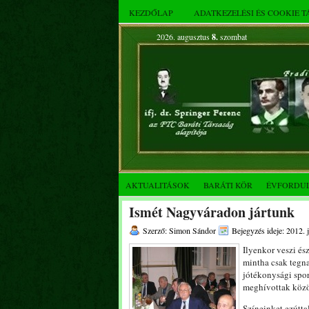
KEZDŐLAP
ADATKEZELÉSI ÉS COOKIE 
2026. augusztus
8.
szombat
AKTUALITÁSOK
BARÁTI KÖR
ÉVFORDU
Ismét Nagyváradon jártunk
Szerző: Simon Sándor
Bejegyzés ideje: 2012. 
Ilyenkor veszi és
mintha csak tegn
jótékonysági spor
meghívottak közöt
Színeinket ezúttal