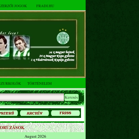
SZERZŐI JOGOK
FRADI.HU
SZURKOLÓK
TÖRTÉNELEM
ZORÚZÁSOK
August 2026