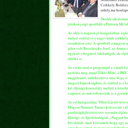
Czikkely Boldizsá
erdely.ma honlapo
Ötödik alkalomma
jótékonysági sportbált a Partium SK la
Az idén is nagyon jó hangulatban zajl
melyet ezúttal is a nagyváradi székhe
szombaton este. A sportbált a magyar sp
jelen volt Buzsánszky Jenő, az Aranyc
egykori válogatott labdarúgók, de elj
elnöke is.
Az est hivatalos programját a váradi 
nyitotta meg, majd Tőkés Máté, a PKE 
megjelentet, emlékeztetve arra, hogy a
megyei bajnokságban, és ezúttal is a b
két ifjúsági korosztály mellett a közel
csapatot, és már toborozzák is a gyerek
Az est házigazdája, Tőkés László közv
Magyar Nemzeti Tanács kolozsvári vál
gazdaságfejlesztési terv nyomán útjára
Ifjúsági- és Sportstratégiát. „Nagyon f
becsületét, mert közismert, hogy egy ad
arányban vettek részt magyar futballist