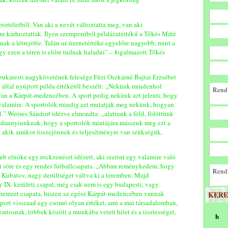
ortéletből. Van aki a nevét változtatta meg, van aki
re kárhoztattak. Ilyen szempontból példázatértékű a Tőkés Máté
tnak a létrejötte. Talán az üzenetértéke egyelőre nagyobb, mint a
gy ezen a téren is előre tudnak haladni” – fogalmazott Tőkés
ukaresti nagykövetének felesége Füzi Oszkárné Bajtai Erzsébet
ók által nyújtott példa értékéről beszélt: „Nekünk mindenhol
Rendk
an a Kárpát-medencében. A sport pedig nekünk azt jelenti, hogy
valamire. A sportolók mindig azt mutatják meg nekünk, hogyan
 Weöres Sándort idézve elmondta: „alattunk a föld, fölöttünk
ndannyiunknak, hogy a sportolók mintájára másszuk meg ezt a
l, akik amikor összejönnek és teljesítményre van szükségük,
b elnöke egy rockzenészt idézett, aki szerint egy valamire való
át söre és egy rendes futballcsapata. „Abban reménykedem, hogy
Rendk
 Kubatov, nagy derültséget váltva ki a teremben. Majd
 IX. kerületi csapat, még csak nem is egy budapesti, vagy
 nemzet csapata, hiszen az egész Kárpát-medencében vannak
KERE
 sport visszaad egy csomó olyan értéket, ami a mai társadalomban,
ntosnak, többek között a munkába vetett hitet és a tisztességet,
h