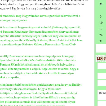
M
r képviselte. Hogy milyen társaságban? Idézzük a bálról tudósító
t, ahová Pap István írta meg összefoglaló cikkét.
l rendezték meg Nagyváradon neves sportolók részvételével a
3
bdarúgó csapat javára.
10
ott le az immár hagyományosnak számító jótékonysági sportbál,
17
lyű Partiumi Keresztény Egyetem dísztermében szerveztek meg
24
ortélet illusztris személyiségei tisztelték meg ezalkalommal is:
sapat tagja, továbbá Mészöly Kálmán, Dunai Antal és Gellei Imre
31
ött a rendezvényre Kubatov Gábor, a Ferencváros Torna Club
Lorántffy Zsuzsanna Gimnázium tánccsoportjának keringője
LEGU
Sportklubjának elnöke köszöntötte elsőként több mint száz
 Partium SK már két alkalommal ért el dobogós helyezést a
ajnoki cím megszerzése a céljuk. Bejelentette továbbá, hogy a
jövőben beindítják a harmadik, 4-7 év közötti korosztályos
eket a csapatba.
etlen hangvételű beszédében emlékeztetett arra, hogy az Erdélyi
asztmányi ülésén elhatározta, hogy a Mikó Imre
Rendk
 indítják az ideiglenesen Bodola Gyuláról elnevezett Erdélyi
ontos volna, hogy etéren is újból helyreállítsuk a magyarság
ott pillanatban a román foci válogatott tagjai között olyan
ák, köztük hat-hét váradi is, mint most a jégkorong