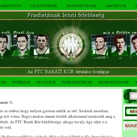
TÁJÉKOZTATÓ
CÉLKITŰZÉSEK
KOSZORÚZÁSOK
ARCHÍVUM
LÓK
INTERJÚK
OLVASTUK
PUBLICISZTIKÁK
SZAKOSZTÁLYOK
január 31.
zre az ember, hogy milyen gyorsan múlik az idő. Szoktuk mondani,
ap lett volna. Nagyváradon immár ötödik alkalommal rendezték meg a
tbált. Az FTC Baráti Kör küldöttsége, ahogy tavaly, úgy idén is a
KOS
t volt.
 Dr. Springer Miklós alelnök, Hélisz József főtitkár, Kis Imre titkár és