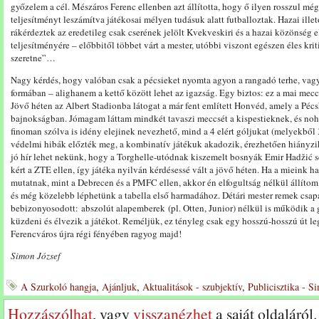
győzelem a cél. Mészáros Ferenc ellenben azt állította, hogy ő ilyen rosszul még
teljesítményt leszámítva játékosai mélyen tudásuk alatt futballoztak. Hazai illet
rákérdeztek az eredetileg csak cserének jelölt Kvekveskiri és a hazai közönség
teljesítményére – előbbitől többet várt a mester, utóbbi viszont egészen éles kr
szeretne”…
Nagy kérdés, hogy valóban csak a pécsieket nyomta agyon a rangadó terhe, vagy
formában – alighanem a kettő között lehet az igazság. Egy biztos: ez a mai mec
Jövő héten az Albert Stadionba látogat a már fent említett Honvéd, amely a Péc
bajnokságban. Jómagam láttam mindkét tavaszi meccsét a kispestieknek, és noh
finoman szólva is idény elejinek nevezhető, mind a 4 elért góljukat (melyekből 
védelmi hibák előzték meg, a kombinatív játékuk akadozik, érezhetően hiányzik
jó hír lehet nekünk, hogy a Torghelle-utódnak kiszemelt bosnyák Emir Hadžić sé
kért a ZTE ellen, így játéka nyilván kérdésessé vált a jövő héten. Ha a mieink h
mutatnak, mint a Debrecen és a PMFC ellen, akkor én elfogultság nélkül állítom,
és még közelebb léphetünk a tabella első harmadához. Détári mester remek csap
bebizonyosodott: abszolút alapemberek (pl. Otten, Junior) nélkül is működik a 
küzdeni és élvezik a játékot. Reméljük, ez tényleg csak egy hosszú-hosszú út l
Ferencváros újra régi fényében ragyog majd!
Simon József
A Szurkoló hangja
,
Ajánljuk
,
Aktualitások - szubjektív
,
Publicisztika - S
Hozzászólhat
, vagy
visszanézhet
a saját oldaláról.