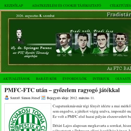
KEZDŐLAP
ADATKEZELÉSI ÉS COOKIE TÁJÉKOZTATÓ
CÉLKITŰZÉ
2026. augusztus
8.
szombat
AKTUALITÁSOK
BARÁTI KÖR
ÉVFORDULÓK
INTERJÚK
OLVAST
PMFC-FTC után – győzelem ragyogó játékkal
Szerző: Simon József
Bejegyzés ideje: 2012. március 11.
Csapatunkmár-már régi fényét idézte a mai mérkő
sem engedve, a játékot végig uralva, imponáló m
Ez volt a PMFC első hazai pályán elszenvedett b
Détári Lajos alaposan megkavarta a sorokat, his
változtatott a Debrecen elleni kezdőhöz képest. I