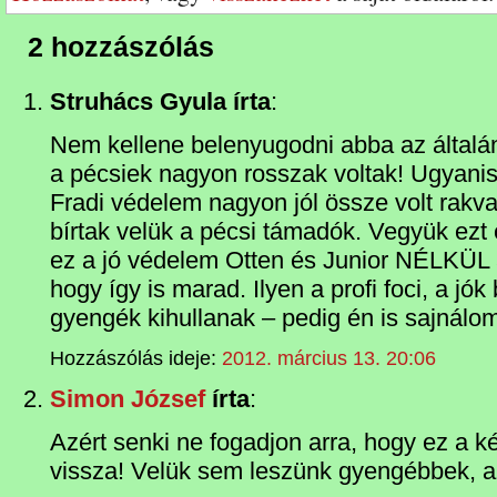
2 hozzászólás
Struhács Gyula írta
:
Nem kellene belenyugodni abba az által
a pécsiek nagyon rosszak voltak! Ugyanis
Fradi védelem nagyon jól össze volt rak
bírtak velük a pécsi támadók. Vegyük ezt 
ez a jó védelem Otten és Junior NÉLKÜL al
hogy így is marad. Ilyen a profi foci, a j
gyengék kihullanak – pedig én is sajnálo
Hozzászólás ideje:
2012. március 13. 20:06
Simon József
írta
:
Azért senki ne fogadjon arra, hogy ez a k
vissza! Velük sem leszünk gyengébbek, az