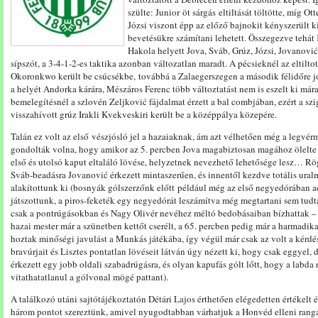
szülte: Junior öt sárgás eltiltását töltötte, míg Ot
Józsi viszont épp az előző bajnokit kényszerült 
bevetésükre számítani lehetett. Összegezve tehát 
Hakola helyett Jova, Sváb, Grúz, Józsi, Jovanovi
sípszót, a 3-4-1-2-es taktika azonban változatlan maradt. A pécsieknél az eltilto
Okoronkwo került be csúcsékbe, továbbá a Zalaegerszegen a második félidőre jó
a helyét Andorka kárára, Mészáros Ferenc több változtatást nem is eszelt ki mára
bemelegítésnél a szlovén Zeljković fájdalmat érzett a bal combjában, ezért a sz
visszahívott grúz Irakli Kvekveskiri került be a középpálya közepére.
Talán ez volt az első vészjósló jel a hazaiaknak, ám azt vélhetően még a legvé
gondolták volna, hogy amikor az 5. percben Jova magabiztosan magához ölelte 
első és utolsó kaput eltaláló lövése, helyzetnek nevezhető lehetősége lesz… Rö
Sváb-beadásra Jovanović érkezett mintaszerűen, és innentől kezdve totális ura
alakítottunk ki (bosnyák gólszerzőnk előtt például még az első negyedórában adó
játszottunk, a piros-feketék egy negyedórát leszámítva még megtartani sem tudták
csak a pontrúgásokban és Nagy Olivér nevéhez méltó bedobásaiban bízhattak – 
hazai mester már a szünetben kettőt cserélt, a 65. percben pedig már a harmadika
hoztak minőségi javulást a Munkás játékába, így végül már csak az volt a kérd
bravúrjait és Lisztes pontatlan lövéseit látván úgy nézett ki, hogy csak eggyel,
érkezett egy jobb oldali szabadrúgásra, és olyan kapufás gólt lőtt, hogy a labda 
vitathatatlanul a gólvonal mögé pattant).
A találkozó utáni sajtótájékoztatón Détári Lajos érthetően elégedetten értékelt
három pontot szereztünk, amivel nyugodtabban várhatjuk a Honvéd elleni rang