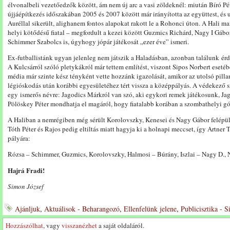
élvonalbeli vezetőedzők között, ám nem új arc a vasi zöldeknél: miután Bíró Pé
újjáépítkezés időszakában 2005 és 2007 között már irányította az együttest, és 
Auréllal sikerült, alighanem fontos alapokat rakott le a Rohonci úton. A Hali ma
helyi kötődésű fiatal – megfordult a kezei között Guzmics Richárd, Nagy I Gábor
Schimmer Szabolcs is, úgyhogy jópár játékosát „ezer éve” ismeri.
Ex-futballistánk ugyan jelenleg nem játszik a Haladásban, azonban találunk ér
A Kulcsárról szóló pletykákról már tettem említést, viszont Sipos Norbert esetéb
média már szinte kész tényként vette hozzánk igazolását, amikor az utolsó pilla
légióskodás után korábbi egyesületéhez tért vissza a középpályás. A védekező
egy ismerős névre: Jagodics Márkról van szó, aki egykori remek játékosunk, Jag
Pölöskey Péter mondhatja el magáról, hogy fiatalabb korában a szombathelyi gól
A Haliban a nemrégiben még sérült Korolovszky, Kenesei és Nagy Gábor felépül
Tóth Péter és Rajos pedig eltiltás miatt hagyja ki a holnapi meccset, így Artner
pályára:
Rózsa – Schimmer, Guzmics, Korolovszky, Halmosi – Búrány, Iszlai – Nagy D., 
Hajrá Fradi!
Simon József
Ajánljuk
,
Aktuálisok - Beharangozó
,
Ellenfelünk jelene
,
Publicisztika - 
Hozzászólhat
, vagy
visszanézhet
a saját oldaláról.