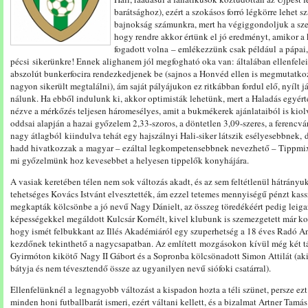
barátsághoz), ezért a szokásos forró légkörre lehet s
bajnokság számunkra, mert ha végiggondoljuk a sze
hogy rendre akkor értünk el jó eredményt, amikor a
fogadott volna – emlékezzünk csak például a pápai,
pécsi sikerünkre! Ennek alighanem jól megfogható oka van: általában ellenfele
abszolút bunkerfocira rendezkedjenek be (sajnos a Honvéd ellen is megmutatkoz
nagyon sikerült megtalálni), ám saját pályájukon ez ritkábban fordul elő, nyílt 
nálunk. Ha ebből indulunk ki, akkor optimisták lehetünk, mert a Haladás egyért
nézve a mérkőzés teljesen háromesélyes, amit a bukmékerek ajánlataiból is kio
oddsai alapján a hazai győzelem 2,33-szoros, a döntetlen 3,09-szeres, a ferencvár
nagy átlagból kiindulva tehát egy hajszálnyi Hali-siker látszik esélyesebbnek, d
hadd hivatkozzak a magyar – ezáltal legkompetensebbnek nevezhető – Tippmixre
mi győzelmünk hoz kevesebbet a helyesen tippelők konyhájára.
A vasiak keretében télen nem sok változás akadt, és az sem feltétlenül hátrányuk
tehetséges Kovács Istvánt elvesztették, ám ezzel tetemes mennyiségű pénzt kass
megkapták kölcsönbe a jó nevű Nagy Dánielt, az összeg töredékéért pedig leiga
képességekkel megáldott Kulcsár Kornélt, kivel klubunk is szemezgetett már ko
hogy ismét felbukkant az Illés Akadémiáról egy szuperhetség a 18 éves Radó A
kezdőnek tekinthető a nagycsapatban. Az említett mozgásokon kívül még két 
Gyirmóton kikötő Nagy II Gábort és a Sopronba kölcsönadott Simon Attilát (a
bátyja és nem tévesztendő össze az ugyanilyen nevű siófoki csatárral).
Ellenfelünknél a legnagyobb változást a kispadon hozta a téli szünet, persze ezt
minden honi futballbarát ismeri, ezért váltani kellett, és a bizalmat Artner Tamá