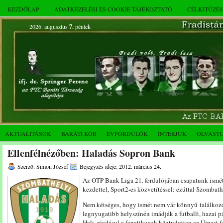
KEZDŐLAP
ADATKEZELÉSI ÉS COOKIE TÁJÉKOZTATÓ
CÉLKITŰZÉ
2026. augusztus
7.
péntek
AKTUALITÁSOK
BARÁTI KÖR
ÉVFORDULÓK
INTERJÚK
OLVAST
Ellenfélnézőben: Haladás Sopron Bank
Szerző: Simon József
Bejegyzés ideje: 2012. március 24.
Az OTP Bank Liga 21. fordulójában csapatunk ismét
kezdettel, Sport2-es közvetítéssel: ezúttal Szombath
Nem kétséges, hogy ismét nem vár könnyű találkozó
legnyugatibb helyszínén imádják a futballt, hazai pá
Hali, ráadásul a fanatikusok köztudottan az Újpest 