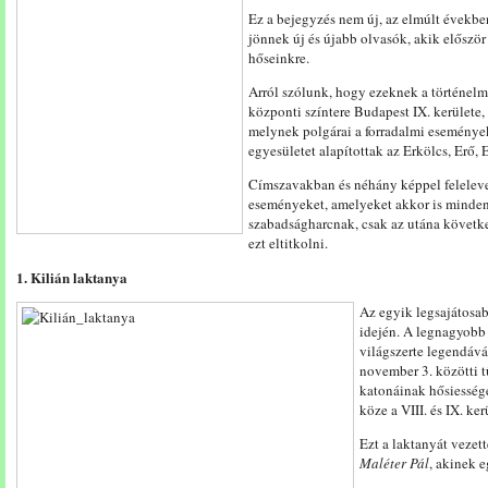
Ez a bejegyzés nem új, az elmúlt évekbe
jönnek új és újabb olvasók, akik előszö
hőseinkre.
Arról szólunk, hogy ezeknek a történelm
központi színtere Budapest IX. kerülete,
melynek polgárai a forradalmi események
egyesületet alapítottak az Erkölcs, Erő,
Címszavakban és néhány képpel feleleve
eseményeket, amelyeket akkor is minden
szabadságharcnak, csak az utána követke
ezt eltitkolni.
1. Kilián laktanya
Az egyik legsajátosab
idején. A legnagyobb 
világszerte legendává
november 3. közötti t
katonáinak hősiességé
köze a VIII. és IX. ker
Ezt a laktanyát vezett
Maléter Pál
, akinek 