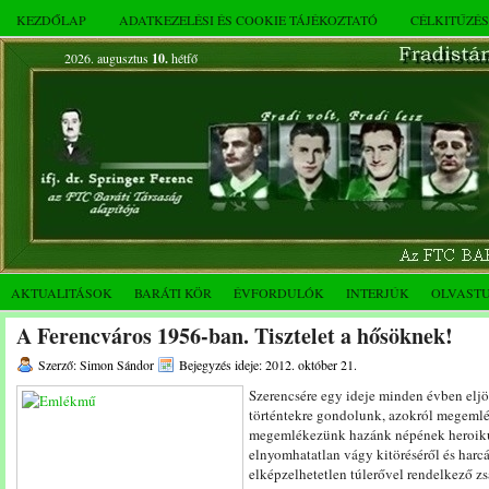
KEZDŐLAP
ADATKEZELÉSI ÉS COOKIE TÁJÉKOZTATÓ
CÉLKITŰZÉ
2026. augusztus
10.
hétfő
AKTUALITÁSOK
BARÁTI KÖR
ÉVFORDULÓK
INTERJÚK
OLVAST
A Ferencváros 1956-ban. Tisztelet a hősöknek!
Szerző: Simon Sándor
Bejegyzés ideje: 2012. október 21.
Szerencsére egy ideje minden évben elj
történtekre gondolunk, azokról megemléke
megemlékezünk hazánk népének heroikus 
elnyomhatatlan vágy kitöréséről és harcá
elképzelhetetlen túlerővel rendelkező zs