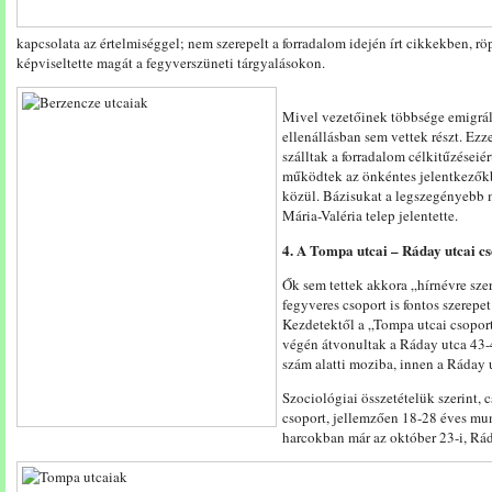
kapcsolata az értelmiséggel; nem szerepelt a forradalom idején írt cikkekben, 
képviseltette magát a fegyverszüneti tárgyalásokon.
Mivel vezetőinek többsége emigrált
ellenállásban sem vettek részt. Ezz
szálltak a forradalom célkitűzéseiér
működtek az önkéntes jelentkezőkb
közül. Bázisukat a legszegényebb 
Mária-Valéria telep jelentette.
4. A Tompa utcai – Ráday utcai c
Ők sem tettek akkora „hírnévre szer
fegyveres csoport is fontos szerepet
Kezdetektől a „Tompa utcai csoport
végén átvonultak a Ráday utca 43-45
szám alatti moziba, innen a Ráday 
Szociológiai összetételük szerint, 
csoport, jellemzően 18-28 éves m
harcokban már az október 23-i, Rádi