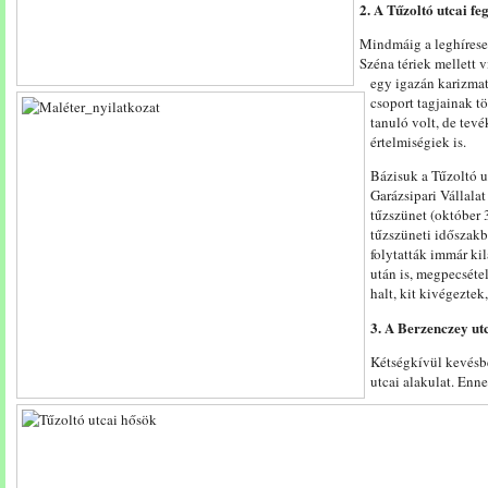
2. A Tűzoltó utcai fe
Mindmáig a leghírese
Széna tériek mellett v
egy igazán karizmat
csoport tagjainak t
tanuló volt, de tev
értelmiségiek is.
Bázisuk a Tűzoltó ut
Garázsipari Vállalat
tűzszünet (október 3
tűzszüneti időszak
folytatták immár ki
után is, megpecsétel
halt, kit kivégezte
3. A Berzenczey utc
Kétségkívül kevésbé
utcai alakulat. Enn