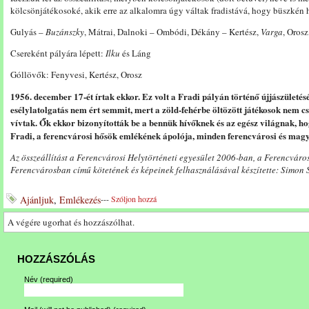
kölcsönjátékosoké, akik erre az alkalomra úgy váltak fradistává, hogy büszkén 
Gulyás –
Buzánszky
, Mátrai, Dalnoki – Ombódi, Dékány – Kertész,
Varga
, Orosz
Csereként pályára lépett:
Ilku
és Láng
Góllövők: Fenyvesi, Kertész, Orosz
1956. december 17-ét írtak ekkor. Ez volt a Fradi pályán történő újjászületés
esélylatolgatás nem ért semmit, mert a zöld-fehérbe öltözött játékosok nem c
vívtak. Ők ekkor bizonyították be a bennük hívőknek és az egész világnak, h
Fradi, a ferencvárosi hősök emlékének ápolója, minden ferencvárosi és ma
Az összeállítást a Ferencvárosi Helytörténeti egyesület 2006-ban, a Ferencvár
Ferencvárosban című kötetének és képeinek felhasználásával készítette: Simon
Ajánljuk
,
Emlékezés
---
Szóljon hozzá
A végére ugorhat és hozzászólhat.
HOZZÁSZÓLÁS
Név
(required)