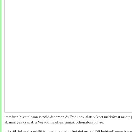
immáron hivatalosan is zöld-fehérben és Fradi név alatt vívott mérkőzést az ot
akármilyen csapat, a Vojvodina ellen, annak othonában 3:1-re.
Idézzük fel az összeállítást, melyben kölcsönjátékosok (dőlt betűvel) neve is m