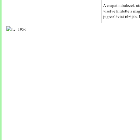
A csapat mindezek utá
viselve hirdette a ma
jugoszláviai túráján. 