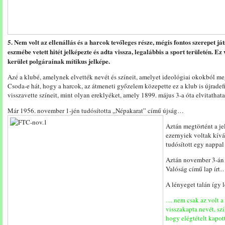
5. Nem volt az ellenállás és a harcok tevőleges része, mégis fontos szerepet j
eszmébe vetett hitét jelképezte és adta vissza, legalábbis a sport területén. E
kerület polgárainak mítikus jelképe.
Azé a klubé, amelynek elvették nevét és színeit, amelyet ideológiai okokból megp
Csoda-e hát, hogy a harcok, az átmeneti győzelem közepette ez a klub is újradef
visszavette színeit, mint olyan ereklyéket, amely 1899. május 3-a óta elvitathat
Már 1956. november 1-jén tudósította „Népakarat” című újság…
Aztán megtörtént a je
ezernyiek voltak kívá
tudósított egy nappa
Aztán november 3-án m
Valóság című lap írt
A lényeget talán így l
… nem csak az volt a 
visszakapta nevét, szí
hogy elégtételt kapot