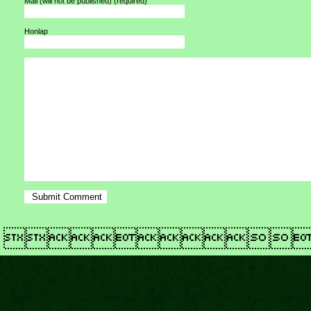
Mail (will not be published)
(required)
Honlap
