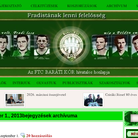
TÁJÉKOZTATÓ
CÉLKITŰZÉSEK
KOSZORÚZÁSOK
ARCHÍVUM
LÓK
INTERJÚK
OLVASTUK
PUBLICISZTIKÁK
SZAKOSZTÁLYOK
2026. márciusi összejövetel
Cziráki József 80 éves
Rendkívüli közgyűlés és a 2025.
Dálnoki József 90 éves
r 1., 2013bejegyzések archívuma
novemberi összejövetel
20 hozzászólás
szeptember 1.