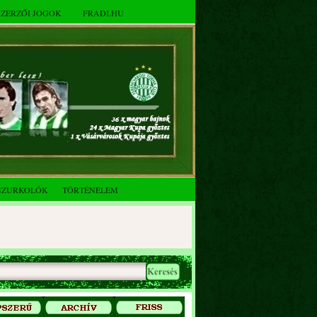
SZERZŐI JOGOK
FRADI.HU
SZURKOLÓK
TÖRTÉNELEM