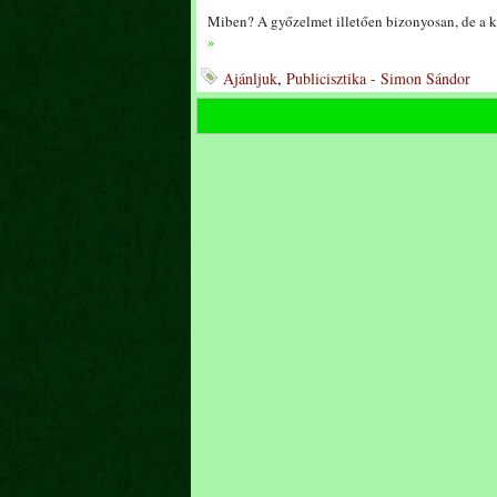
Miben? A győzelmet illetően bizonyosan, de a k
»
Ajánljuk
,
Publicisztika - Simon Sándor