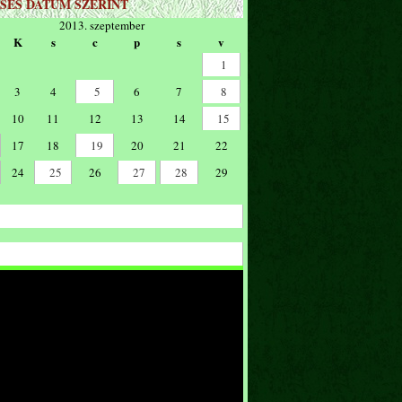
SÉS DÁTUM SZERINT
2013. szeptember
K
s
c
p
s
v
1
3
4
5
6
7
8
10
11
12
13
14
15
17
18
19
20
21
22
24
25
26
27
28
29