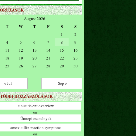
ZORÚZÁSOK
August 2026
T
W
T
F
S
S
1
2
4
5
6
7
8
9
11
12
13
14
15
16
18
19
20
21
22
23
25
26
27
28
29
30
< Jul
Sep >
TÓBBI HOZZÁSZÓLÁSOK
sinusitis ent overview
on
Ünnepi események
amoxicillin reaction symptoms
on