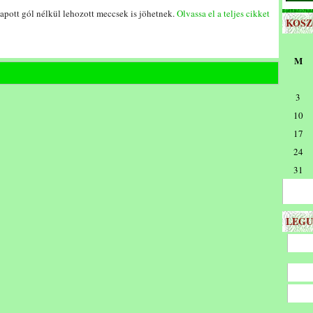
apott gól nélkül lehozott meccsek is jöhetnek.
Olvassa el a teljes cikket
KOS
M
3
10
17
24
31
LEGU