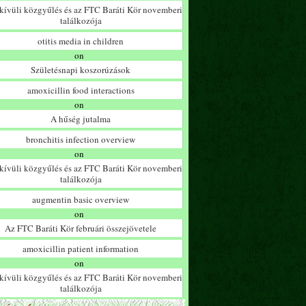
ívüli közgyűlés és az FTC Baráti Kör novemberi
találkozója
otitis media in children
on
Születésnapi koszorúzások
amoxicillin food interactions
on
A hűség jutalma
bronchitis infection overview
on
ívüli közgyűlés és az FTC Baráti Kör novemberi
találkozója
augmentin basic overview
on
Az FTC Baráti Kör februári összejövetele
amoxicillin patient information
on
ívüli közgyűlés és az FTC Baráti Kör novemberi
találkozója