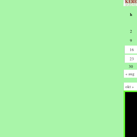
KERE
h
2
9
16
23
30
« aug
okt »