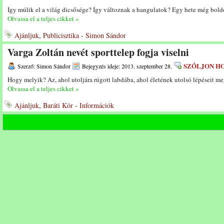
Így múlik el a világ dicsősége? Így változnak a hangulatok? Egy hete még bol
Olvassa el a teljes cikket »
Ajánljuk
,
Publicisztika - Simon Sándor
Varga Zoltán nevét sporttelep fogja viselni
SZÓLJON H
Szerző: Simon Sándor
Bejegyzés ideje: 2013. szeptember 28.
Hogy melyik? Az, ahol utoljára rúgott labdába, ahol életének utolsó lépéseit meg
Olvassa el a teljes cikket »
Ajánljuk
,
Baráti Kör - Információk