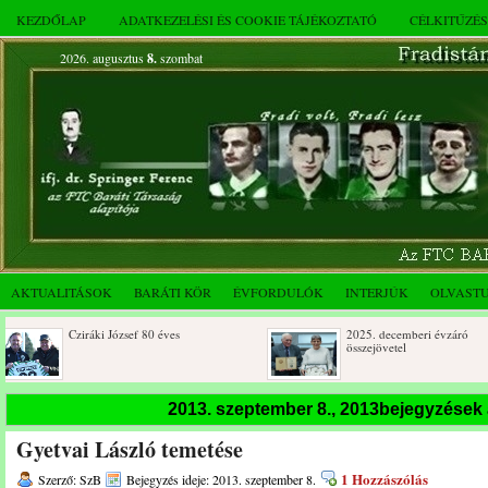
KEZDŐLAP
ADATKEZELÉSI ÉS COOKIE TÁJÉKOZTATÓ
CÉLKITŰZÉ
2026. augusztus
8.
szombat
AKTUALITÁSOK
BARÁTI KÖR
ÉVFORDULÓK
INTERJÚK
OLVAST
Cziráki József 80 éves
2025. decemberi évzáró
összejövetel
2013. szeptember 8., 2013bejegyzések
Gyetvai László temetése
1 Hozzászólás
Szerző: SzB
Bejegyzés ideje: 2013. szeptember 8.