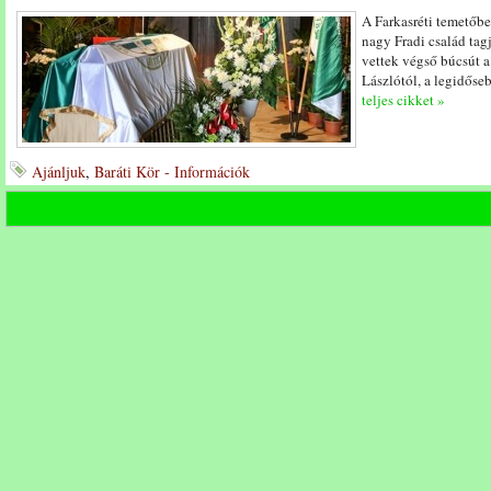
A Farkasréti temetőbe
nagy Fradi család tagja
vettek végső búcsút a
Lászlótól, a legidőse
teljes cikket »
Ajánljuk
,
Baráti Kör - Információk