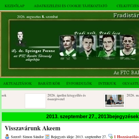
KEZDŐLAP
ADATKEZELÉSI ÉS COOKIE TÁJÉKOZTATÓ
CÉLKITŰZÉ
2026. augusztus
8.
szombat
AKTUALITÁSOK
BARÁTI KÖR
ÉVFORDULÓK
INTERJÚK
OLVAST
2026. áprilisi közgyűlés és
2026. márciusi össz
összejövetel
Születésnapi koszorúzások
Rendkívüli közgyűl
2013. szeptember 27., 2013bejegyzése
novemberi összejöv
Visszavárunk Akeem
Az FTC Baráti Kör 2025. októberi
összejövetel
1 Hozzászólás
Szerző: Simon Sándor
Bejegyzés ideje: 2013. szeptember 27.