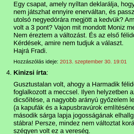
Egy csapat, amely nyíltan deklarálja, hogy
nem játszhat ennyire enerváltan, és passz
utolsó negyedórára megjött a kedvük? Am
volt a 3 pont? Vajon mit mondott Moniz 
Nem éreztem a változást. És az első félidő
Kérdések, amire nem tudjuk a választ.
Hajrá Fradi.
Hozzászólás ideje:
2013. szeptember 30. 19:01
Kinizsi írta
:
Gusztustalan volt, ahogy a Harmadik félidő
foglalkozott a meccsel. Ilyen helyzetben a
dicsőítése, a nagyobb arányú győzelem l
(a kapufák és a kapusbravúrok említésén
második sárga lapja jogosságának elhallga
stábra! Persze, mindez nem változtat ko
szégyen volt ez a vereség.