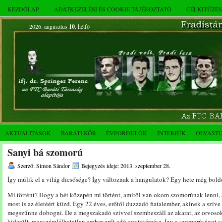
KEZDŐLAP
ADATKEZELÉSI ÉS COOKIE TÁJÉKOZTATÓ
CÉLKITŰZÉ
2026. augusztus
10.
hétfő
AKTUALITÁSOK
BARÁTI KÖR
ÉVFORDULÓK
INTERJÚK
OLVAST
Sanyi bá szomorú
Szerző: Simon Sándor
Bejegyzés ideje: 2013. szeptember 28.
Így múlik el a világ dicsősége? Így változnak a hangulatok? Egy hete még bol
Mi történt? Hogy a hét közepén mi történt, amitől van okom szomorúnak lenni
most is az életéért küzd. Egy 22 éves, erőtől duzzadó fiatalember, akinek a szíve
megszűnne dobogni. De a megszakadó szívvel szembeszáll az akarat, az orvosok
kiderült, megszámlálhatatlan ember erőt adó együttérzése. Így a szomorúságot sz