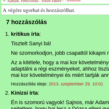
Ajánljuk
,
Publicisztika - Simon Sándor
---
7 hozzászólás
A végére ugorhat és hozzászólhat.
7 hozzászólás
kritikus írta
:
Tisztelt Sanyi bá!
Ne szomorkodjon, jobb csapattól kikapni
Az a kitétele, hogy a mai kor követelménye
adaptálni a régi eszményeket, ahhoz tiszt
mai kor követelményei és miért tartják an
Hozzászólás ideje:
2013. szeptember 29. 10:01
Kinizsi írta
:
Én is szomorú vagyok! Sajnos, már Adams 
sejtettem, hogy baj lesz a Dózsa elleni