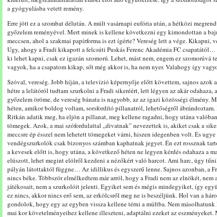
a gyógyulásba vetett remény.
Erre jött ez a szombat délután. A múlt vasárnapi eufória után, a hétközi megren
győzelem reményével. Mert minek is kellene következni egy kimondottan a baj
meccsen, ahol a szakmai papírforma is ezt ígérte? Vereség lett a vége. Kikapni, 
Úgy, ahogy a Fradi kikapott a felcsúti Puskás Ferenc Akadémia FC csapatától… N
ki lehet kapni, csak ez igazán szomorú. Lehet, mást nem, engem ez szomorúvá t
vagyok, ha a csapatom kikap, sőt még akkor is, ha nem nyer. Valahogy így vagy
Szóval, vereség. Jobb híján, a televízió képernyője előtt követtem, sajnos azok 
hétre a lelátóról tudtam szurkolni a Fradi sikeréért, lett légyen az akár odahaza,
győzelem öröme, de vereség bánata is nagyobb, az az igazi közösségi élmény. 
héten, amikor boldog voltam, sorsfordító pillanatról, lehetőségről ábrándoztam
Ritkán adatik meg, ha eljön a pillanat, meg kellene ragadni, hogy utána valóban
tömegek. Azok, a mai szófordulattal „divatnak” nevezettek is, akiket csak a sike
meccsre ép ésszel nem lehetett tömegeket várni, hiszen idegenben volt. És ugye 
vendégszurkolók csak bizonyos számban kaphatnak jegyet. Én ezt rossznak tarto
a kevesek előtt is, hogy utána, a következő héten ne legyen kérdés odahaza a m
elúszott, lehet megint elölről kezdeni a nézőkért való harcot. Ami harc, úgy tűni
pályán látottaktól függne… Az idillikus és egyszerű lenne. Sajnos azonban, a Fra
nincs béke. Többször elmélkedtem már arról, hogy a Fradi nem az elnökét, nem a
játékosait, nem a szurkolóit jelenti. Egyiket sem és mégis mindegyiket, így együ
ez nincs, akkor nincs erő sem, az erkölcsről meg ne is beszéljünk. Hol van a há
gondolok, hogy egy az egyben vissza kellene térni a múltba. Nem másolhatunk 
mai kor követelményeihez kellene illeszteni, adaptálni ezeket az eszményeket.