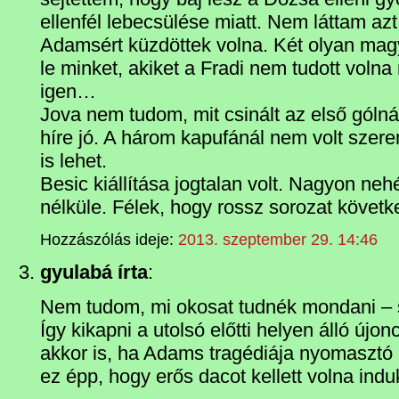
ellenfél lebecsülése miatt. Nem láttam az
Adamsért küzdöttek volna. Két olyan magy
le minket, akiket a Fradi nem tudott voln
igen…
Jova nem tudom, mit csinált az első góln
híre jó. A három kapufánál nem volt szer
is lehet.
Besic kiállítása jogtalan volt. Nagyon ne
nélküle. Félek, hogy rossz sorozat követk
Hozzászólás ideje:
2013. szeptember 29. 14:46
gyulabá írta
:
Nem tudom, mi okosat tudnék mondani – 
Így kikapni a utolsó előtti helyen álló új
akkor is, ha Adams tragédiája nyomasztó 
ez épp, hogy erős dacot kellett volna indu