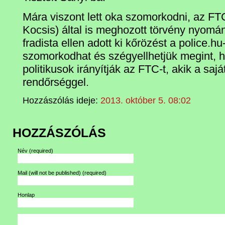
Mára viszont lett oka szomorkodni, az FT
Kocsis) által is meghozott törvény nyomá
fradista ellen adott ki kőrözést a police.hu
szomorkodhat és szégyellhetjük megint, h
politikusok irányítják az FTC-t, akik a sajá
rendőrséggel.
Hozzászólás ideje:
2013. október 5. 08:02
HOZZÁSZÓLÁS
Név
(required)
Mail (will not be published)
(required)
Honlap