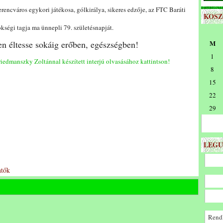
rencváros egykori játékosa, gólkirálya, sikeres edzője, az FTC Baráti
KOS
kségi tagja ma ünnepli 79. születésnapját.
en éltesse sokáig erőben, egészségben!
M
1
iedmanszky Zoltánnal készített interjú olvasásához kattintson!
8
15
22
29
LEGU
tők
Rendk