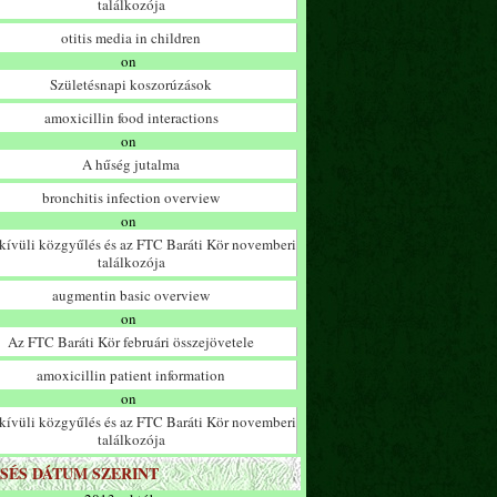
találkozója
otitis media in children
on
Születésnapi koszorúzások
amoxicillin food interactions
on
A hűség jutalma
bronchitis infection overview
on
ívüli közgyűlés és az FTC Baráti Kör novemberi
találkozója
augmentin basic overview
on
Az FTC Baráti Kör februári összejövetele
amoxicillin patient information
on
ívüli közgyűlés és az FTC Baráti Kör novemberi
találkozója
SÉS DÁTUM SZERINT