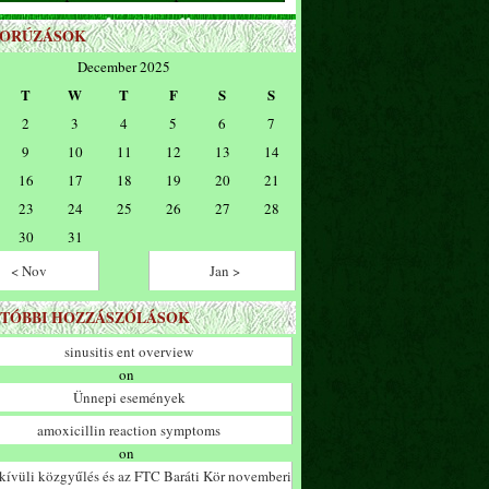
ZORÚZÁSOK
December 2025
T
W
T
F
S
S
2
3
4
5
6
7
9
10
11
12
13
14
16
17
18
19
20
21
23
24
25
26
27
28
30
31
< Nov
Jan >
TÓBBI HOZZÁSZÓLÁSOK
sinusitis ent overview
on
Ünnepi események
amoxicillin reaction symptoms
on
ívüli közgyűlés és az FTC Baráti Kör novemberi