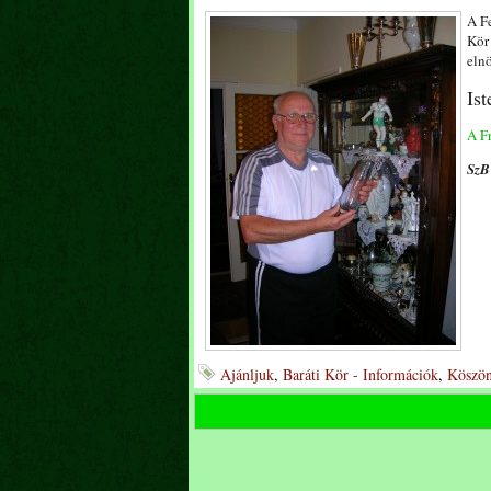
A Fe
Kör
elnö
Ist
A Fr
SzB
Ajánljuk
,
Baráti Kör - Információk
,
Köszön