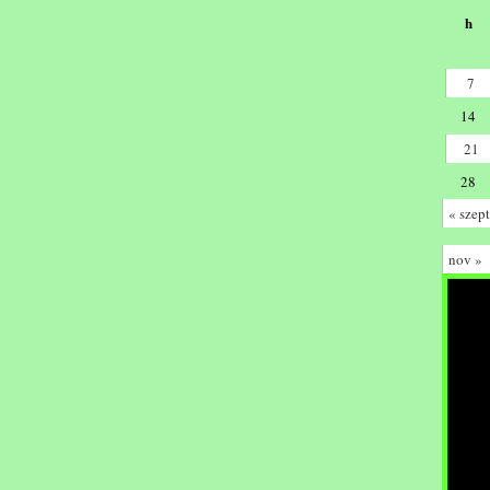
h
7
14
21
28
« szept
nov »