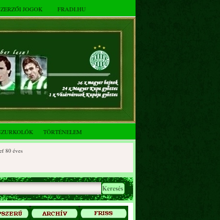
SZERZŐI JOGOK
FRADI.HU
SZURKOLÓK
TÖRTÉNELEM
 éves
0 éves