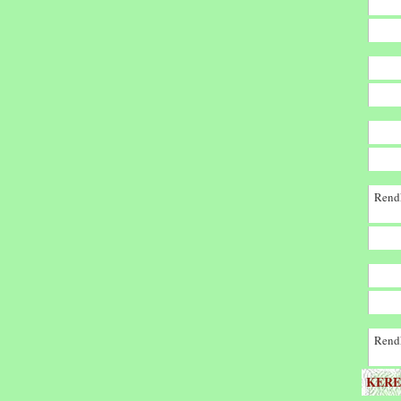
Rendk
Rendk
KERE