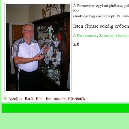
A Ferencváros egykori játékosa, gól
Kör
elnökségi tagja ma ünnepli 79. szül
Isten éltesse sokáig erőbe
A Friedmanszky Zoltánnal készített 
SzB
Ajánljuk
,
Baráti Kör - Információk
,
Köszöntők