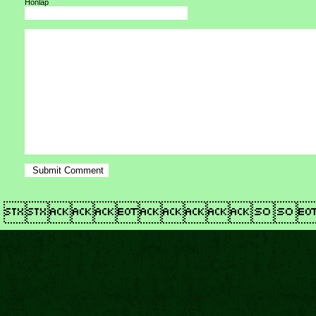
Honlap
