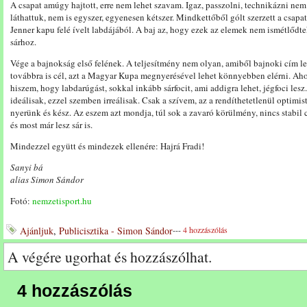
A csapat amúgy hajtott, erre nem lehet szavam. Igaz, passzolni, technikázni nem l
láthattuk, nem is egyszer, egyenesen kétszer. Mindkettőből gólt szerzett a csapa
Jenner kapu felé ívelt labdájából. A baj az, hogy ezek az elemek nem ismétlődt
sárhoz.
Vége a bajnokság első felének. A teljesítmény nem olyan, amiből bajnoki cím l
továbbra is cél, azt a Magyar Kupa megnyerésével lehet könnyebben elérni. Aho
hiszem, hogy labdarúgást, sokkal inkább sárfocit, ami addigra lehet, jégfoci le
ideálisak, ezzel szemben irreálisak. Csak a szívem, az a rendíthetetlenül optimis
nyerünk és kész. Az eszem azt mondja, túl sok a zavaró körülmény, nincs stabil c
és most már lesz sár is.
Mindezzel együtt és mindezek ellenére: Hajrá Fradi!
Sanyi bá
alias Simon Sándor
Fotó:
nemzetisport.hu
Ajánljuk
,
Publicisztika - Simon Sándor
---
4 hozzászólás
A végére ugorhat és hozzászólhat.
4 hozzászólás