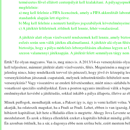
természetes fűvel ellátott centerpályát kell kialakítani. A pályagyepnek
megfelelnie:
a) meg kell felelnie a FIFA licencének, amely a FIFA akkreditált labora
standardok alapján lett rögzítve.
b) Meg kell felelnie a nemzeti hatályos jogszabályok követelményeine
c) A játéktér felületének zöldnek kell lennie, fehér vonalazással.
A játéktér alatt olyan vízelvezető rendszernek kell lennie, amely bizto
esőzés során sem válik játékra alkalmatlanná. A játéktér alá olyan fűtés
biztosítja, hogy a pálya mérkőzés lebonyolítására alkalmas legyen az 
szezon valamennyi játéknapján. A játéktér felett semmilyen tárgy nem l
Értik? Ez olyan magyaros. Van is, meg nincs is. A 2013/14-es versenykiírás oly
kell teljesíteni, mármint játéktér alatti vízelvezetés, fűtés. Megnézném a magya
jelenleg nincs, hány rendelkezik tervvel (és pénzzel), hogy jövő év közepéig l
versenykiírásban játszanak csapataink, melynek infrastruktúrális feltételeit nem
versenykiírás? Vagy visszatérve az eredeti felvetésemhez, miért nincs sárlabda 
vonatkozó speciális szabályokkal. Ezen a ponton ugyanis irreálissá válik a bajno
eredményeket kevésbé a játéktudás, sokkal inkább a pálya állapota, illetve az e
Minek puffogok, mondhatják sokan, a Paksot így is, úgy is verni kellett volna. Ve
akarják, ha odateszik magukat, ha a Fradi az Fradi. Lehet, ebben is van igazság
hibázott kapitálisat, két hete a Haladás ellen is megtette. Ahogy Jova Levente 
mozdulatsort. És azok a fránya ellenfelek ezeket a kapitális hibákat mindig gólla
Én azonban örülnék, ha a sár, a dagonya ebbe nem szólna bele, ezért mentem be