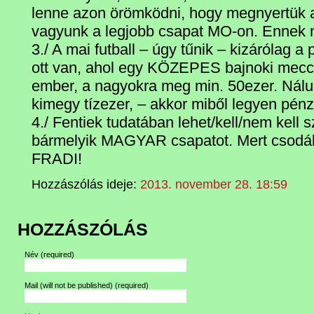
lenne azon örömködni, hogy megnyertük a
vagyunk a legjobb csapat MO-on. Ennek 
3./ A mai futball – úgy tűnik – kizárólag 
ott van, ahol egy KÖZEPES bajnoki mecc
ember, a nagyokra meg min. 50ezer. Nál
kimegy tízezer, – akkor miből legyen pén
4./ Fentiek tudatában lehet/kell/nem kell sze
bármelyik MAGYAR csapatot. Mert csod
FRADI!
Hozzászólás ideje:
2013. november 28. 18:59
HOZZÁSZÓLÁS
Név
(required)
Mail (will not be published)
(required)