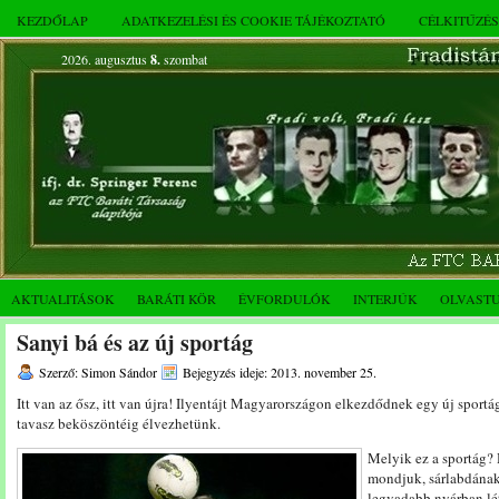
KEZDŐLAP
ADATKEZELÉSI ÉS COOKIE TÁJÉKOZTATÓ
CÉLKITŰZÉ
2026. augusztus
8.
szombat
AKTUALITÁSOK
BARÁTI KÖR
ÉVFORDULÓK
INTERJÚK
OLVAST
Sanyi bá és az új sportág
Szerző: Simon Sándor
Bejegyzés ideje: 2013. november 25.
Itt van az ősz, itt van újra! Ilyentájt Magyarországon elkezdődnek egy új sport
tavasz beköszöntéig élvezhetünk.
Melyik ez a sportág? 
mondjuk, sárlabdának,
legvadabb nyárban lét