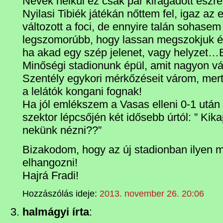
Nevek nélkül ez csak pár kiragadott észr
Nyilasi Tibiék játékán nőttem fel, igaz az
változott a foci, de ennyire talán sohasem 
legszomorúbb, hogy lassan megszokjuk és
ha akad egy szép jelenet, vagy helyzet…
Minőségi stadionunk épül, amit nagyon vár
Szentély egykori mérkőzéseit várom, mert 
a lelátók kongani fognak!
Ha jól emlékszem a Vasas elleni 0-1 után
szektor lépcsőjén két idősebb úrtól: ” Kik
nekünk nézni??”
Bizakodom, hogy az új stadionban ilyen
elhangozni!
Hajrá Fradi!
Hozzászólás ideje:
2013. november 26. 20:06
halmágyi írta
: