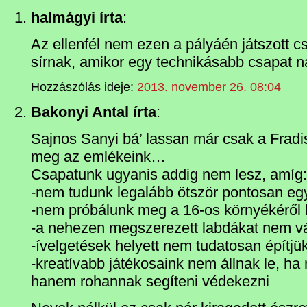
halmágyi írta
:
Az ellenfél nem ezen a pályáén játszott 
sírnak, amikor egy technikásabb csapat n
Hozzászólás ideje:
2013. november 26. 08:04
Bakonyi Antal írta
:
Sajnos Sanyi bá’ lassan már csak a Fradi
meg az emlékeink…
Csapatunk ugyanis addig nem lesz, amíg:
-nem tudunk legalább ötször pontosan e
-nem próbálunk meg a 16-os környékéről 
-a nehezen megszerezett labdákat nem vá
-ívelgetések helyett nem tudatosan építj
-kreatívabb játékosaink nem állnak le, ha
hanem rohannak segíteni védekezni