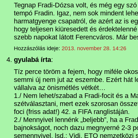
Tegnap Fradi-Dózsa volt, és még egy szó si
tempó Fradin. Igaz, nem sok mindent lehet 
harmatgyenge csapatról, de azért az is eg
hogy teljesen kiüresedett és érdektelenné
szebb napokat látott Ferencváros. Már besz
Hozzászólás ideje:
2013. november 28. 14:26
gyulabá írta
:
Tíz perce töröm a fejem, hogy miféle okoss
semmi új nem jut az eszembe. Ezért hát 
vállalva az önismétlés vétkét…
1./ Nem lehet/szabad a Fradi-focit és a M
szétválasztani, mert ezek szorosan össz
foci (friss adat!) 42. a FIFA ranglistáján.
2./ Mennyivel lennénk „beljebb”, ha a Fra
bajnokságot, noch dazu megnyerné 2-3 p
semennyivel, lsd.: Vidi, ETO nemzetközi 