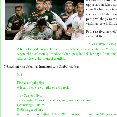
úgy a sárban lehet sá
strandfocinak és a te
a sárfocit a labdarúgá
pedig valahogy nem m
vasárnap este is láttu
Pedig az ilyennek elő
versenykiírás:
17. STADION ÉS PÁ
A bajnoki mérkőzéseket a bajnoki év teljes időtartama alatt az MLSZ I
megfelelő első osztályú stadionokban (pályán) kell lebonyolítani, a
hitelesítésével kell rendelkezniük.
Nézzük mi van abban az Infrastruktúra Szabályzatban:
3. §
Első osztályú pálya
A létesítményre vonatkozó előírások
(16) Center pálya:
Természetes füves talajú pálya, melynek paraméterei:
Hosszúsága: 105 m
Szélessége: 68 m ;
Az infrastruktúra fejlesztésével 2014. június 30-ig minden NB I-es spo