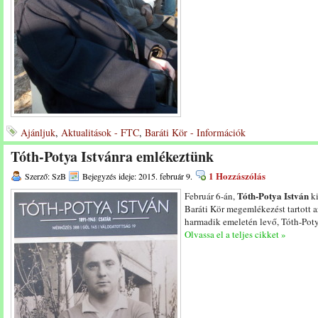
Ajánljuk
,
Aktualitások - FTC
,
Baráti Kör - Információk
Tóth-Potya Istvánra emlékeztünk
1 Hozzászólás
Szerző: SzB
Bejegyzés ideje: 2015. február 9.
Tóth-Potya István
Február 6-án,
ki
Baráti Kör megemlékezést tartott a
harmadik emeletén levő, Tóth-Poty
Olvassa el a teljes cikket »