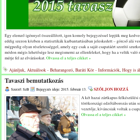
Egy elemző igénnyel összeállított, igen komoly bejegyzéssel lepjük meg kedves
eddig szezon közben a statisztikák karbantartásában jeleskedett – górcső alá vesz
mégpedig olyan részletességgel, amely egy csak a saját csapatáért szorító szurko
módon mégis lehetősége lesz megismerni az ellenfeleket, hogy ha a velük való
mérje fel az elvárásokat.
Olvassa el a teljes cikket »
Ajánljuk
,
Aktuálisok - Beharangozó
,
Baráti Kör - Információk
,
Hogy is á
Tavaszi bemutatkozás
SZÓLJON HOZZÁ
Szerző: SzB
Bejegyzés ideje: 2015. február 13.
A két hazai zártkapus felkészülési
törökországi edzőtáborozás után s
vezetője, kíváncsiak voltak a csapa
Olvassa el a teljes cikket »