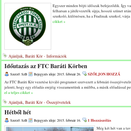
Egyszer minden böjti időszak befejeződik. Így van 
felharsan a játékvezetők sípja, hosszú szünet utá
szurkoló, különösen, ha a Fradinak szurkol, várja 
cikket »
Ajánljuk
,
Baráti Kör - Információk
Időutazás az FTC Baráti Körben
SZÓLJON HOZZÁ
Szerző: SzB
Bejegyzés ideje: 2015. február 26.
Az FTC Baráti Kör vezetése kiváló programot szervezett a februári összejövetelr
jelenti, hogy egy előadás erejéig visszamentünk a múltba, a másik előadással p
el a teljes cikket »
Ajánljuk
,
Baráti Kör - Összejövetelek
Hétből hét
1 Hozzászólás
Szerző: SzB
Bejegyzés ideje: 2015. február 16.
Még két hét van a tava