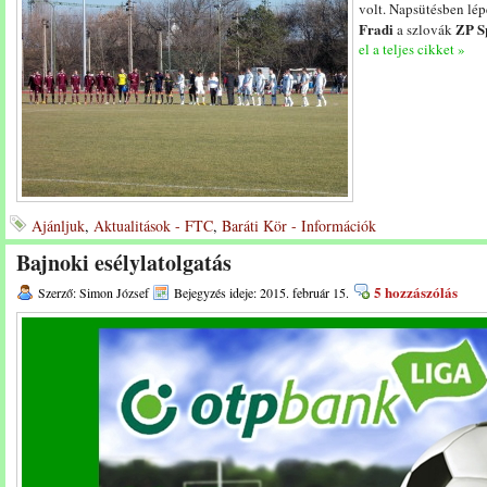
volt. Napsütésben lép
Fradi
ZP S
a szlovák
el a teljes cikket »
Ajánljuk
,
Aktualitások - FTC
,
Baráti Kör - Információk
Bajnoki esélylatolgatás
5 hozzászólás
Szerző: Simon József
Bejegyzés ideje: 2015. február 15.