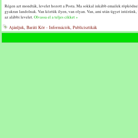
Régen azt mondták, levelet hozott a Posta. Ma sokkal inkább emailek röpködnek
gyakran landolnak. Van köztük ilyen, van olyan. Van, ami után ügyet intézünk,
az alábbi levelet.
Olvassa el a teljes cikket »
Ajánljuk
,
Baráti Kör - Információk
,
Publicisztikák