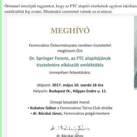
Örömmel értesítjük tagjainkat, hogy az FTC alapító elnökének egykori lakóhá
emléktáblát fog avatni. Mindenkit szeretettel várunk az avatáson.