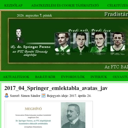
KEZDŐLAP
ADATKEZELÉSI ÉS COOKIE TÁJÉKOZTATÓ
CÉLKITŰZÉ
2026. augusztus
7.
péntek
AKTUALITÁSOK
BARÁTI KÖR
ÉVFORDULÓK
INTERJÚK
OLVAST
2017_04_Springer_emlektabla_avatas_jav
Szerző: Simon Sándor
Bejegyzés ideje: 2017. április 24.