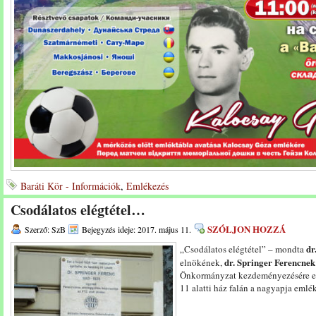
Baráti Kör - Információk
,
Emlékezés
Csodálatos elégtétel…
SZÓLJON HOZZÁ
Szerző: SzB
Bejegyzés ideje: 2017. május 11.
dr
„Csodálatos elégtétel” – mondta
dr. Springer Ferencnek
elnökének,
Önkormányzat kezdeményezésére em
11 alatti ház falán a nagyapja emlé