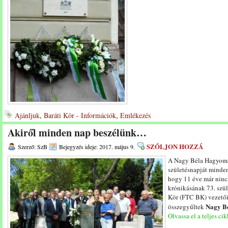
Ajánljuk
,
Baráti Kör - Információk
,
Emlékezés
Akiről minden nap beszélünk…
SZÓLJON HOZZÁ
Szerző: SzB
Bejegyzés ideje: 2017. május 9.
A Nagy Béla Hagyom
születésnapját minden
hogy 11 éve már nincs
krónikásának 73. szü
Kör (FTC BK) vezetői, 
Nagy B
összegyűltek
Olvassa el a teljes cik