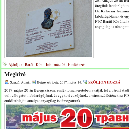
2017.május 20-án Ber
öregfiúk labdarúgó to
Dr. Kalocsay Gézán
labdarúgójának és egy
FTC Baráti Kör által
anyagilag is támogat
Ajánljuk
,
Baráti Kör - Információk
,
Emlékezés
Meghívó
SZÓLJON HOZZÁ
Szerző: Admin
Bejegyzés ideje: 2017. május 14.
2017. május 20-án Beregszászon, emléktorna keretében avatják fel a városi sta
volt válogatott labdarúgójának és egykori edzőjének, a város szülöttének az FT
emléktábláját, amelyet anyagilag is támogattunk.