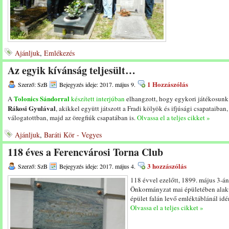
Ajánljuk
,
Emlékezés
Az egyik kívánság teljesült…
1 Hozzászólás
Szerző: SzB
Bejegyzés ideje: 2017. május 9.
Tolonics Sándorral
A
készített interjúban
elhangzott, hogy egykori játékosunk 
Rákosi Gyulával
, akikkel együtt játszott a Fradi kölyök és ifjúsági csapataiban,
válogatottban, majd az öregfiúk csapatában is.
Olvassa el a teljes cikket »
Ajánljuk
,
Baráti Kör - Vegyes
118 éves a Ferencvárosi Torna Club
3 hozzászólás
Szerző: SzB
Bejegyzés ideje: 2017. május 4.
118 évvel ezelőtt, 1899. május 3-án
Önkormányzat mai épületében alaku
épület falán levő emléktáblánál idén
Olvassa el a teljes cikket »