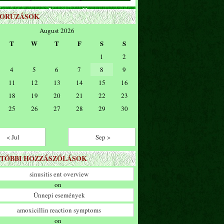
ZORÚZÁSOK
August 2026
T
W
T
F
S
S
1
2
4
5
6
7
8
9
11
12
13
14
15
16
18
19
20
21
22
23
25
26
27
28
29
30
< Jul
Sep >
TÓBBI HOZZÁSZÓLÁSOK
sinusitis ent overview
on
Ünnepi események
amoxicillin reaction symptoms
on