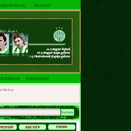
SZERZŐI JOGOK
FRADI.HU
SZURKOLÓK
TÖRTÉNELEM
 éves
0 éves