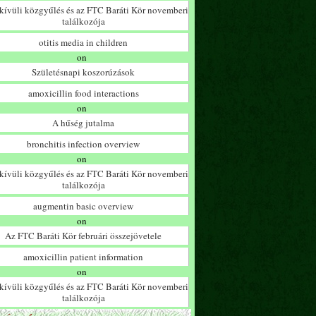
ívüli közgyűlés és az FTC Baráti Kör novemberi
találkozója
otitis media in children
on
Születésnapi koszorúzások
amoxicillin food interactions
on
A hűség jutalma
bronchitis infection overview
on
ívüli közgyűlés és az FTC Baráti Kör novemberi
találkozója
augmentin basic overview
on
Az FTC Baráti Kör februári összejövetele
amoxicillin patient information
on
ívüli közgyűlés és az FTC Baráti Kör novemberi
találkozója