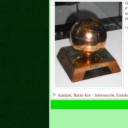
Ö
F
h
F
O
Ajánljuk
,
Baráti Kör - Információk
,
Emléke