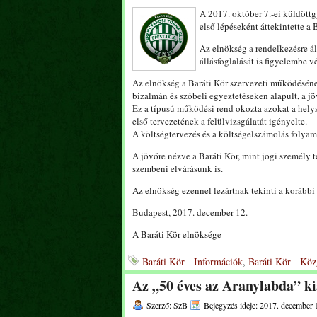
A 2017. október 7.-ei küldöt
első lépéseként áttekintette a
Az elnökség a rendelkezésre á
állásfoglalását is figyelembe v
Az elnökség a Baráti Kör szervezeti működésének
bizalmán és szóbeli egyeztetéseken alapult, a j
Ez a típusú működési rend okozta azokat a hel
első tervezetének a felülvizsgálatát igényelte.
A költségtervezés és a költségelszámolás folya
A jövőre nézve a Baráti Kör, mint jogi személy 
szembeni elvárásunk is.
Az elnökség ezennel lezártnak tekinti a korábbi
Budapest, 2017. december 12.
A Baráti Kör elnöksége
Baráti Kör - Információk
,
Baráti Kör - Köz
Az „50 éves az Aranylabda” ki
Szerző: SzB
Bejegyzés ideje: 2017. december 