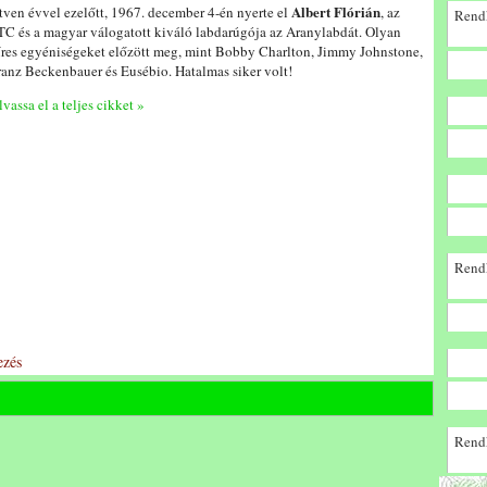
Albert Flórián
tven évvel ezelőtt, 1967. december 4-én nyerte el
, az
Rendk
TC és a magyar válogatott kiváló labdarúgója az Aranylabdát. Olyan
íres egyéniségeket előzött meg, mint Bobby Charlton, Jimmy Johnstone,
ranz Beckenbauer és Eusébio. Hatalmas siker volt!
lvassa el a teljes cikket »
Rendk
zés
Rendk