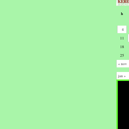
KERE
h
4
11
18
25
« nov
jan »