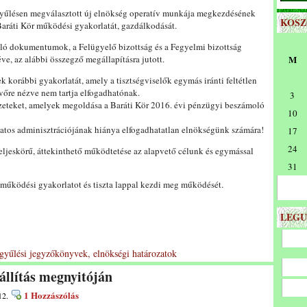
tgyűlésen megválasztott új elnökség operatív munkája megkezdésének
KOS
 Baráti Kör működési gyakorlatát, gazdálkodását.
lló dokumentumok, a Felügyelő bizottság és a Fegyelmi bizottság
éve, az alábbi összegző megállapításra jutott.
M
 korábbi gyakorlatát, amely a tisztségviselők egymás iránti feltétlen
övőre nézve nem tartja elfogadhatónak.
3
yzeteket, amelyek megoldása a Baráti Kör 2016. évi pénzügyi beszámoló
10
matos adminisztrációjának hiánya elfogadhatatlan elnökségünk számára!
17
24
teljeskörű, áttekinthető működtetése az alapvető célunk és egymással
31
 működési gyakorlatot és tiszta lappal kezdi meg működését.
LEGU
gyűlési jegyzőkönyvek, elnökségi határozatok
állítás megnyitóján
1 Hozzászólás
12.