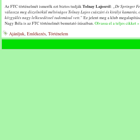
Tolnay Lajosról
Az FTC történelmét ismerők ezt biztos tudják
:
„Dr Springer F
válassza
meg
díszelnökül
méltóságos
Tolnay
Lajos
császári
és
királyi
kamar
ás,
közgyűlés
nagy
lelkesedéssel
tudomásul
vett.”
Ez jelent meg a klub megalapításá
Nagy Béla is az FTC történelmét bemutató írásaiban.
Olvassa el a teljes cikket »
Ajánljuk
,
Emlékezés
,
Történelem