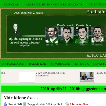
KEZDŐLAP
ADATKEZELÉSI ÉS COOKIE TÁJÉKOZTATÓ
CÉLKITŰZÉ
2026. augusztus
7.
péntek
AKTUALITÁSOK
BARÁTI KÖR
ÉVFORDULÓK
INTERJÚK
OLVAST
2026. áprilisi közgyűlés és
2026. márciusi összejövetel
összejövetel
Születésnapi koszorúzások
Rendkívüli közgyűlés és a 
2019. április 11., 2019bejegyzések a
novemberi összejövetel
Már kilenc éve…
Az FTC Baráti Kör 2025. októberi
összejövetel
2 hozzászólás
Szerző: SzB
Bejegyzés ideje: 2019. április 11.