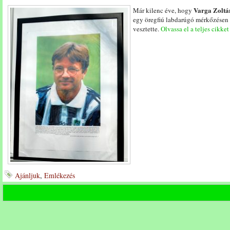
Varga Zoltá
Már kilenc éve, hogy
egy öregfiú labdarúgó mérkőzésen a
vesztette.
Olvassa el a teljes cikket
Ajánljuk
,
Emlékezés