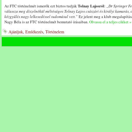
Tolnay Lajosról
Az FTC történelmét ismerők ezt biztos tudják
:
„Dr Springer F
válassza
meg
díszelnökül
méltóságos
Tolnay
Lajos
császári
és
királyi
kamar
ás,
közgyűlés
nagy
lelkesedéssel
tudomásul
vett.”
Ez jelent meg a klub megalapításá
Nagy Béla is az FTC történelmét bemutató írásaiban.
Olvassa el a teljes cikket »
Ajánljuk
,
Emlékezés
,
Történelem