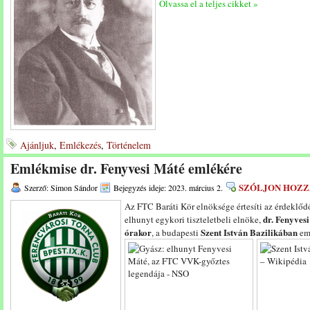
Olvassa el a teljes cikket »
Ajánljuk
,
Emlékezés
,
Történelem
Emlékmise dr. Fenyvesi Máté emlékére
SZÓLJON HOZZ
Szerző: Simon Sándor
Bejegyzés ideje: 2023. március 2.
Az FTC Baráti Kör elnöksége értesíti az érdeklőd
dr. Fenyves
elhunyt egykori tiszteletbeli elnöke,
órakor
Szent István Bazilikában
, a budapesti
eml