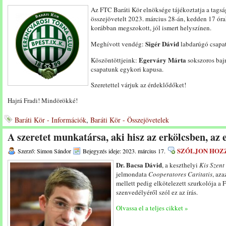
Az FTC Baráti Kör elnöksége tájékoztatja a tags
összejövetelt 2023. március 28-án, kedden 17 órak
korábban megszokott, jól ismert helyszínen.
Sigér Dávid
Meghívott vendég:
labdarúgó csapat
Egerváry Márta
Köszöntöttjeink:
sokszoros baj
csapatunk egykori kapusa.
Szeretettel várjuk az érdeklődőket!
Hajrá Fradi! Mindörökké!
Baráti Kör - Információk
,
Baráti Kör - Összejövetelek
A szeretet munkatársa, aki hisz az erkölcsben, az 
SZÓLJON HOZ
Szerző: Simon Sándor
Bejegyzés ideje: 2023. március 17.
Dr. Bacsa Dávid
, a keszthelyi
Kis Szent
jelmondata
Cooperatores Caritatis
, aza
mellett pedig elkötelezett szurkolója a F
szenvedélyéről szól ez az írás.
Olvassa el a teljes cikket »