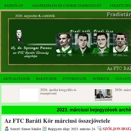
KEZDŐLAP
ADATKEZELÉSI ÉS COOKIE TÁJÉKOZTATÓ
CÉLKITŰZÉ
2026. augusztus
6.
csütörtök
AKTUALITÁSOK
BARÁTI KÖR
ÉVFORDULÓK
INTERJÚK
OLVAST
2026. áprilisi közgyűlés és
2026. márciusi összejövetel
összejövetel
Rendkívüli közgyűlés és a 2025.
Dálnoki József 90 éves
2023. márciusi bejegyzések arch
novemberi összejövetel
Az FTC Baráti Kör márciusi összejövetele
SZÓLJON HOZ
Szerző: Simon Sándor
Bejegyzés ideje: 2023. március 24.