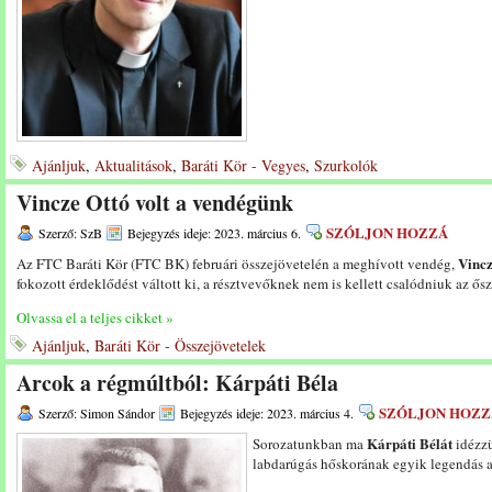
Ajánljuk
,
Aktualitások
,
Baráti Kör - Vegyes
,
Szurkolók
Vincze Ottó volt a vendégünk
SZÓLJON HOZZÁ
Szerző: SzB
Bejegyzés ideje: 2023. március 6.
Vincz
Az FTC Baráti Kör (FTC BK) februári összejövetelén a meghívott vendég,
fokozott érdeklődést váltott ki, a résztvevőknek nem is kellett csalódniuk az ős
Olvassa el a teljes cikket »
Ajánljuk
,
Baráti Kör - Összejövetelek
Arcok a régmúltból: Kárpáti Béla
SZÓLJON HOZZ
Szerző: Simon Sándor
Bejegyzés ideje: 2023. március 4.
Kárpáti Bélát
Sorozatunkban ma
idézzü
labdarúgás hőskorának egyik legendás a