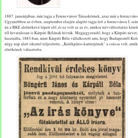
1887. januárjában, már tagja a Ferencvárosi Társaskörnek, azaz már a ferencváros
Ugyanebben az évben, szeptember elsején alapító tagja lett a ferencvárosi I. sz
én a BKE alelnökévé lépett elő, és ez volt az az év, amikor névváltoztatási kérel
től hivatalosan is Kárpáti Bélának hívták. Megjegyzendő, hogy a Kárpáti nevet
használta, 1883-ban, mint Kárpáti Béla vállalkozott arra, hogy Budapestről Ko
négy nap alatt sikerrel teljesítette. „Kerékpáros karrierjének” a csúcsa volt, amik
elnökének választotta.