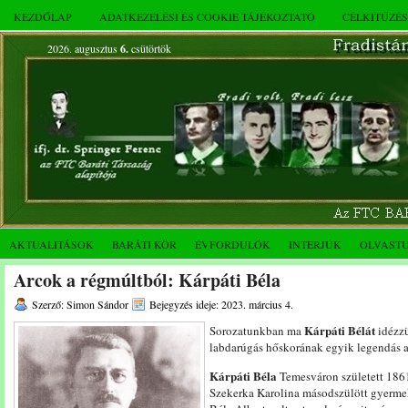
KEZDŐLAP
ADATKEZELÉSI ÉS COOKIE TÁJÉKOZTATÓ
CÉLKITŰZÉ
2026. augusztus
6.
csütörtök
AKTUALITÁSOK
BARÁTI KÖR
ÉVFORDULÓK
INTERJÚK
OLVAST
Arcok a régmúltból: Kárpáti Béla
Szerző: Simon Sándor
Bejegyzés ideje: 2023. március 4.
Kárpáti Bélát
Sorozatunkban ma
idézzü
labdarúgás hőskorának egyik legendás a
Kárpáti Béla
Temesváron született 1861
Szekerka Karolina másodszülött gyerme