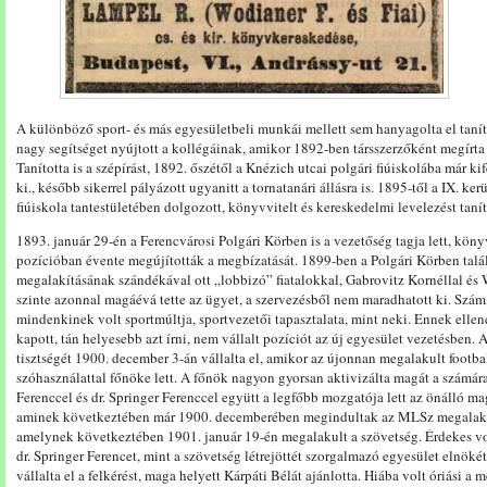
A különböző sport- és más egyesületbeli munkái mellett sem hanyagolta el taní
nagy segítséget nyújtott a kollégáinak, amikor 1892-ben társszerzőként megírt
Tanította is a szépírást, 1892. őszétől a Knézich utcai polgári fiúiskolába már k
ki., később sikerrel pályázott ugyanitt a tornatanári állásra is. 1895-től a IX. ke
fiúiskola tantestületében dolgozott, könyvvitelt és kereskedelmi levelezést tanít
1893. január 29-én a Ferencvárosi Polgári Körben is a vezetőség tagja lett, kön
pozícióban évente megújították a megbízatását. 1899-ben a Polgári Körben talál
megalakításának szándékával ott „lobbizó” fiatalokkal, Gabrovitz Kornéllal és W
szinte azonnal magáévá tette az ügyet, a szervezésből nem maradhatott ki. Szám
mindenkinek volt sportmúltja, sportvezetői tapasztalata, mint neki. Ennek ell
kapott, tán helyesebb azt írni, nem vállalt pozíciót az új egyesület vezetésben.
tisztségét 1900. december 3-án vállalta el, amikor az újonnan megalakult footbal
szóhasználattal főnöke lett. A főnök nagyon gyorsan aktivizálta magát a számára
Ferenccel és dr. Springer Ferenccel együtt a legfőbb mozgatója lett az önálló ma
aminek következtében már 1900. decemberében megindultak az MLSz megalakítá
amelynek következtében 1901. január 19-én megalakult a szövetség. Érdekes vol
dr. Springer Ferencet, mint a szövetség létrejöttét szorgalmazó egyesület elnökét
vállalta el a felkérést, maga helyett Kárpáti Bélát ajánlotta. Hiába volt óriási a