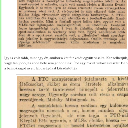
Így is volt több, mint egy év, amikor a két funkciót együtt viselte. Képzelhetjü
vagy tán jobb, ha ebbe bele sem gondolunk. Íme egy rövid tudósításrészlet 190
a bajnokságot nyert labdarúgókat köszöntötték.