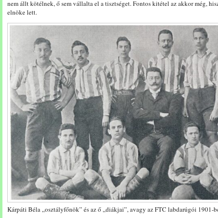
nem állt kötélnek, ő sem vállalta el a tisztséget. Fontos kitétel az akkor még,
elnöke lett.
Kárpáti Béla „osztályfőnök” és az ő „diákjai”, avagy az FTC labdarúgói 1901-b