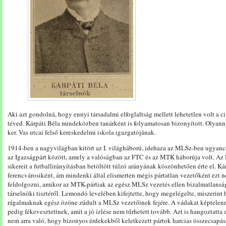
Aki azt gondolná, hogy ennyi társadalmi elfoglaltság mellett lehetetlen volt a ci
téved. Kárpáti Béla mindeközben tanárként is folyamatosan bizonyított. Olyann
ker. Vas utcai felső kereskedelmi iskola igazgatójának.
1914-ben a nagyvilágban kitört az I. világháború, idehaza az MLSz-ben ugyancsa
az Igazságpárt között, amely a valóságban az FTC és az MTK háborúja volt. A
sikereit a futballirányításban betöltött túlzó arányának köszönhetően érte el. Ká
ferencvárosiként, ám mindenki által elismerten mégis pártatlan vezetőként ezt n
feldolgozni, amikor az MTK-pártiak az egész MLSz vezetés ellen bizalmatlanság
társelnöki tisztéről. Lemondó levelében kifejtette, hogy megelégelte, miszerin
rágalmaknak egész özöne zúdult a MLSz vezetőinek fejére. A vádakat képtelenn
pedig fékevesztettnek, amit a jó ízlése nem tűrhetett tovább. Azt is hangoztatt
nem arra való, hogy bizonyos érdekekből keletkezett pártok harcias összecsapásá