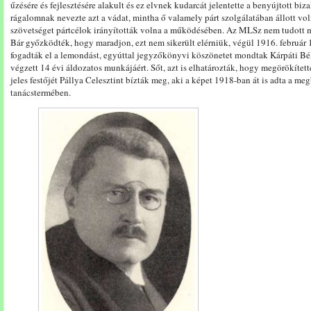
űzésére és fejlesztésére alakult és ez elvnek kudarcát jelentette a benyújtott bi
rágalomnak nevezte azt a vádat, mintha ő valamely párt szolgálatában állott voln
szövetséget pártcélok irányították volna a működésében. Az MLSz nem tudott mit
Bár győzködték, hogy maradjon, ezt nem sikerült elérniük, végül 1916. február 
fogadták el a lemondást, egyúttal jegyzőkönyvi köszönetet mondtak Kárpáti Bél
végzett 14 évi áldozatos munkájáért. Sőt, azt is elhatározták, hogy megörökítet
jeles festőjét Pállya Celesztint bízták meg, aki a képet 1918-ban át is adta a 
tanácstermében.