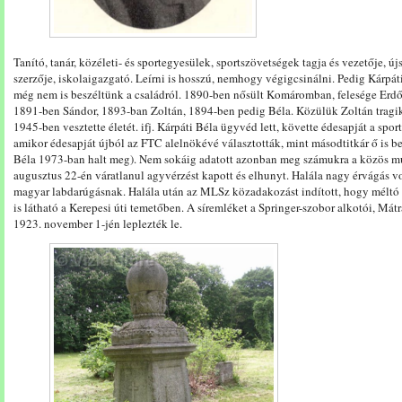
Tanító, tanár, közéleti- és sportegyesülek, sportszövetségek tagja és vezetője, 
szerzője, iskolaigazgató. Leírni is hosszú, nemhogy végigcsinálni. Pedig Kárpát
még nem is beszéltünk a családról. 1890-ben nősült Komáromban, felesége Erdő
1891-ben Sándor, 1893-ban Zoltán, 1894-ben pedig Béla. Közülük Zoltán tragi
1945-ben vesztette életét. ifj. Kárpáti Béla ügyvéd lett, követte édesapját a spor
amikor édesapját újból az FTC alelnökévé választották, mint másodtitkár ő is beke
Béla 1973-ban halt meg). Nem sokáig adatott azonban meg számukra a közös m
augusztus 22-én váratlanul agyvérzést kapott és elhunyt. Halála nagy érvágás v
magyar labdarúgásnak. Halála után az MLSz közadakozást indított, hogy méltó 
is látható a Kerepesi úti temetőben. A síremléket a Springer-szobor alkotói, Mátr
1923. november 1-jén leplezték le.