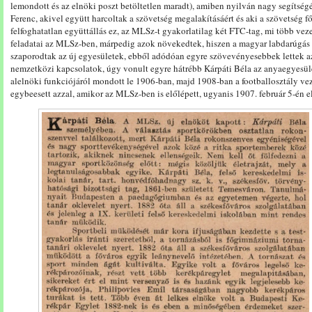
lemondott és az elnöki poszt betöltetlen maradt), amiben nyilván nagy segítségé
Ferenc, akivel együtt harcoltak a szövetség megalakításáért és aki a szövetség fő
felfoghatatlan együttállás ez, az MLSz-t gyakorlatilag két FTC-tag, mi több vez
feladatai az MLSz-ben, márpedig azok növekedtek, hiszen a magyar labdarúg
szaporodtak az új egyesületek, ebből adódóan egyre szövevényesebbek lettek a
nemzetközi kapcsolatok, úgy vonult egyre hátrébb Kárpáti Béla az anyaegyesüle
alelnöki funkciójáról mondott le 1906-ban, majd 1908-ban a footballosztály vez
egybeesett azzal, amikor az MLSz-ben is előlépett, ugyanis 1907. február 5-én e