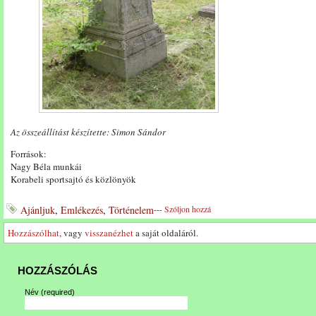
Az összeállítást készítette: Simon Sándor
Források:
Nagy Béla munkái
Korabeli sportsajtó és közlönyök
Ajánljuk
,
Emlékezés
,
Történelem
---
Szóljon hozzá
Hozzászólhat
, vagy
visszanézhet
a saját oldaláról.
HOZZÁSZÓLÁS
Név
(required)