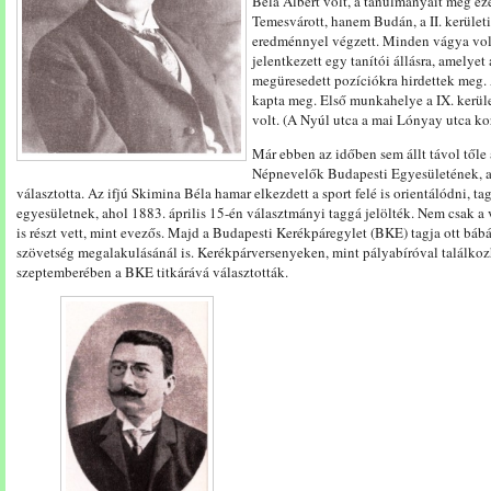
Béla Albert volt, a tanulmányait még ez
Temesvárott, hanem Budán, a II. kerületi 
eredménnyel végzett. Minden vágya volt
jelentkezett egy tanítói állásra, amelyet
megüresedett pozíciókra hirdettek meg. 
kapta meg. Első munkahelye a IX. kerül
volt. (A Nyúl utca a mai Lónyay utca ko
Már ebben az időben sem állt távol tőle a
Népnevelők Budapesti Egyesületének, a
választotta. Az ifjú Skimina Béla hamar elkezdett a sport felé is orientálódni, t
egyesületnek, ahol 1883. április 15-én választmányi taggá jelölték. Nem csak 
is részt vett, mint evezős. Majd a Budapesti Kerékpáregylet (BKE) tagja ott báb
szövetség megalakulásánál is. Kerékpárversenyeken, mint pályabíróval találkoz
szeptemberében a BKE titkárává választották.