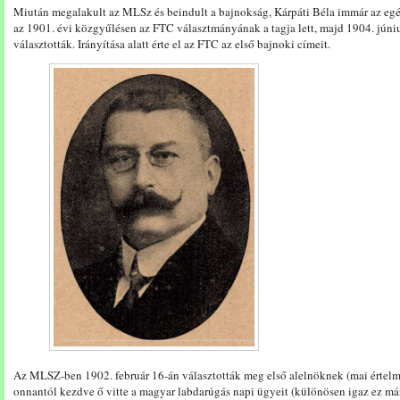
Miután megalakult az MLSz és beindult a bajnokság, Kárpáti Béla immár az egész
az 1901. évi közgyűlésen az FTC választmányának a tagja lett, majd 1904. jún
választották. Irányítása alatt érte el az FTC az első bajnoki címeit.
Az MLSZ-ben 1902. február 16-án választották meg első alelnöknek (mai értelm
onnantól kezdve ő vitte a magyar labdarúgás napi ügyeit (különösen igaz ez má