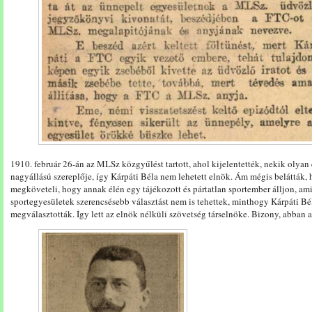
1910. február 26-án az MLSz közgyűlést tartott, ahol kijelentették, nekik olyan
nagyállású szereplője, így Kárpáti Béla nem lehetett elnök. Ám mégis belátták,
megköveteli, hogy annak élén egy tájékozott és pártatlan sportember álljon, am
sportegyesületek szerencsésebb választást nem is tehettek, minthogy Kárpáti Bé
megválasztották. Így lett az elnök nélküli szövetség társelnöke. Bizony, abban a