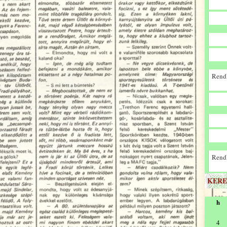
Rendk
Rendk
KERE
h
4