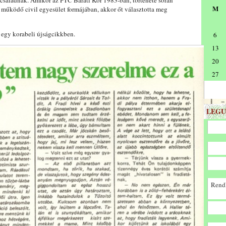
i családnak. Amikor az FTC Baráti Kör 1983-ban, története során
M
 működő civil egyesület formájában, akkor őt választotta meg
tt egy korabeli újságcikkben.
6
13
20
27
LEGU
Rendk