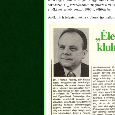
munkaügyi miniszter is igenis tagja volt a Frad
sokadszor is újjászerveződött, méghozzá a ma is
elnökének, amely posztot 1990-ig töltötte be.
Arról, mit is jelentett neki a klubunk, így vallo