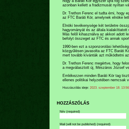
hogy a Baráti Kör egyszer újra fog sze
azonban kellett a fradizmusát nyíltan vá
Dr. Trethon Ferenc el tudta érni, hogy 
az FTC Baráti Kör, amelynek elnöke lett
Elnöki tevékenysége két területre összpo
hagyományát és az általa kialakíttatott 
Más felől kihasználva az akkori adott l
befolyt összeget az FTC és annak sporto
1990-ben ezt a szponzorolási lehetőség
közgyűlésen javasolta az FTC Baráti Kör
mert tovább kívánták azt működtetni az 
Dr. Trethon Ferenc megértve, hogy felo
a megválasztott új, Mészáros József vez
Emlékezzen minden Baráti Kör tag tiszte
ellenes politikai helyzetében nemcsak vá
Hozzászólás ideje:
2023. szeptember 18. 13:56
HOZZÁSZÓLÁS
Név
(required)
Mail (will not be published)
(required)