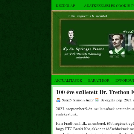
KEZDŐLAP
ADATKEZELÉSI ÉS COOKIE 
2026. augusztus
8.
szombat
AKTUALITÁSOK
BARÁTI KÖR
ÉVFORDU
100 éve született Dr. Trethon 
Szerző: Simon Sándor
Bejegyzés ideje: 2023. 
2023. szeptember 9-én, születésének centenári
emlékeztünk.
Ha a Fradit említik, az emberek többségének egé
hogy FTC Baráti Kör, akkor az idősebbeknek már 