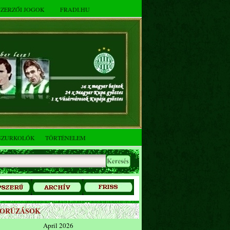
SZERZŐI JOGOK
FRADI.HU
SZURKOLÓK
TÖRTÉNELEM
ZORÚZÁSOK
April 2026