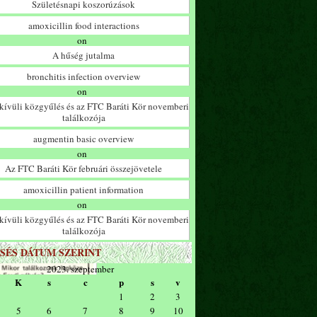
Születésnapi koszorúzások
amoxicillin food interactions
on
A hűség jutalma
bronchitis infection overview
on
ívüli közgyűlés és az FTC Baráti Kör novemberi
találkozója
augmentin basic overview
on
Az FTC Baráti Kör februári összejövetele
amoxicillin patient information
on
ívüli közgyűlés és az FTC Baráti Kör novemberi
találkozója
SÉS DÁTUM SZERINT
2023. szeptember
K
s
c
p
s
v
1
2
3
5
6
7
8
9
10