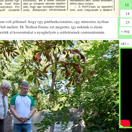
11
18
m volt jellemző. hogy egy pártfunkcionárius, egy miniszter, nyíltan
25
Club mellett. Dr. Trethon Ferenc ezt megtette, így nekünk is elemi
« aug
eztük el koszorúnkat a nyughelyén a születésének centenáriumán.
okt »