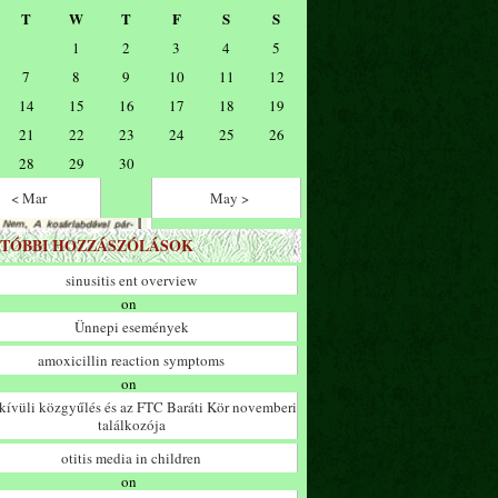
T
W
T
F
S
S
1
2
3
4
5
7
8
9
10
11
12
14
15
16
17
18
19
21
22
23
24
25
26
28
29
30
< Mar
May >
TÓBBI HOZZÁSZÓLÁSOK
sinusitis ent overview
on
Ünnepi események
amoxicillin reaction symptoms
on
ívüli közgyűlés és az FTC Baráti Kör novemberi
találkozója
otitis media in children
on