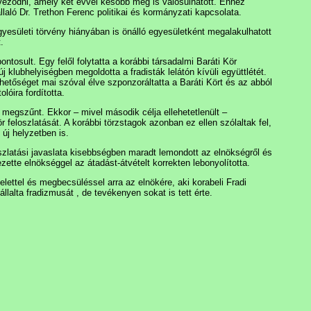
rveződni, amely két évvel később meg is valósulhatott. Ehhez
llaló Dr. Trethon Ferenc politikai és kormányzati kapcsolata.
egyesületi törvény hiányában is önálló egyesületként megalakulhatott
.
ntosult. Egy felől folytatta a korábbi társadalmi Baráti Kör
új klubhelyiségben megoldotta a fradisták lelátón kívüli együttlétét.
ehetőséget mai szóval élve szponzoráltatta a Baráti Kört és az abból
lóira fordította.
 megszűnt. Ekkor – mivel második célja ellehetetlenült –
 feloszlatását. A korábbi törzstagok azonban ez ellen szólaltak fel,
új helyzetben is.
szlatási javaslata kisebbségben maradt lemondott az elnökségről és
ette elnökséggel az átadást-átvételt korrekten lebonyolította.
lettel és megbecsüléssel arra az elnökére, aki korabeli Fradi
llalta fradizmusát , de tevékenyen sokat is tett érte.