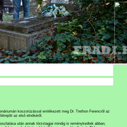
enáriumán koszorúzással emlékezett meg Dr. Trethon Ferencről az
étrejött az első elnökéről.
loszlatása után annak törzstagjai mindig is reménykedtek abban,