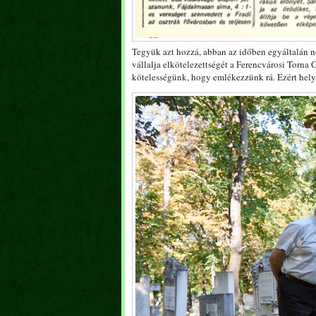
Tegyük azt hozzá, abban az időben egyáltalán ne
vállalja elkötelezettségét a Ferencvárosi Torna 
kötelességünk, hogy emlékezzünk rá. Ezért hely