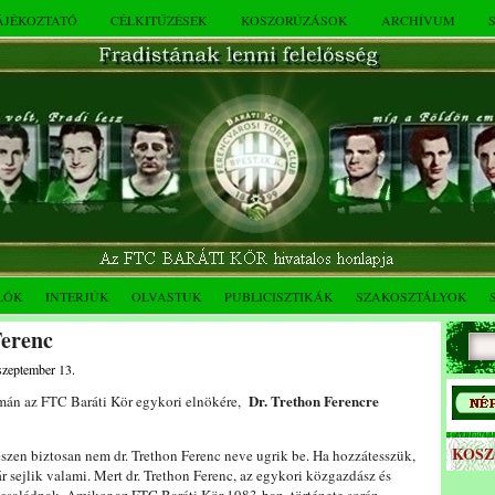
TÁJÉKOZTATÓ
CÉLKITŰZÉSEK
KOSZORÚZÁSOK
ARCHÍVUM
LÓK
INTERJÚK
OLVASTUK
PUBLICISZTIKÁK
SZAKOSZTÁLYOK
Ferenc
szeptember 13.
Dr. Trethon Ferencre
umán az FTC Baráti Kör egykori elnökére,
KOS
szen biztosan nem dr. Trethon Ferenc neve ugrik be. Ha hozzátesszük,
sejlik valami. Mert dr. Trethon Ferenc, az egykori közgazdász és