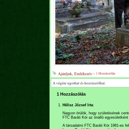
Ajánljuk
,
Emlékezés
---
1 Hozzászólás
A végére ugorhat és hozzászólhat.
1 Hozzászólás
Hélisz József írta
:
Nagyon örülök, hogy születésének cent
FTC Baráti Kör az önálló egyesületként l
A társadalmi FTC Baráti Kör 1981-es fe