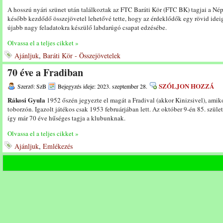
A hosszú nyári szünet után találkoztak az FTC Baráti Kör (FTC BK) tagjai a Nép
később kezdődő összejövetel lehetővé tette, hogy az érdeklődők egy rövid idei
újabb nagy feladatokra készülő labdarúgó csapat edzésébe.
Olvassa el a teljes cikket »
Ajánljuk
,
Baráti Kör - Összejövetelek
70 éve a Fradiban
SZÓLJON HOZZÁ
Szerző: SzB
Bejegyzés ideje: 2023. szeptember 28.
Rákosi Gyula
1952 őszén jegyezte el magát a Fradival (akkor Kinizsivel), amik
toborzón. Igazolt játékos csak 1953 februárjában lett. Az október 9-én 85. szül
így már 70 éve hűséges tagja a klubunknak.
Olvassa el a teljes cikket »
Ajánljuk
,
Emlékezés