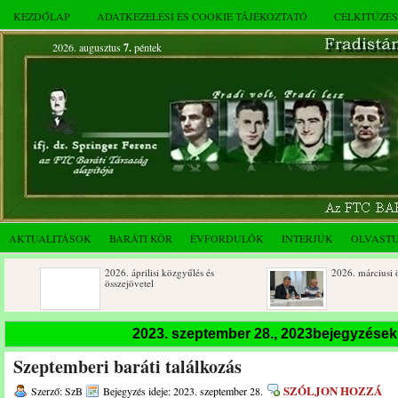
KEZDŐLAP
ADATKEZELÉSI ÉS COOKIE TÁJÉKOZTATÓ
CÉLKITŰZÉ
2026. augusztus
7.
péntek
AKTUALITÁSOK
BARÁTI KÖR
ÉVFORDULÓK
INTERJÚK
OLVAST
2026. áprilisi közgyűlés és
2026. márciusi összejövetel
összejövetel
Rendkívüli közgyűlés és a 2025.
Dálnoki József 90 éves
2023. szeptember 28., 2023bejegyzése
novemberi összejövetel
Szeptemberi baráti találkozás
SZÓLJON HOZZÁ
Szerző: SzB
Bejegyzés ideje: 2023. szeptember 28.