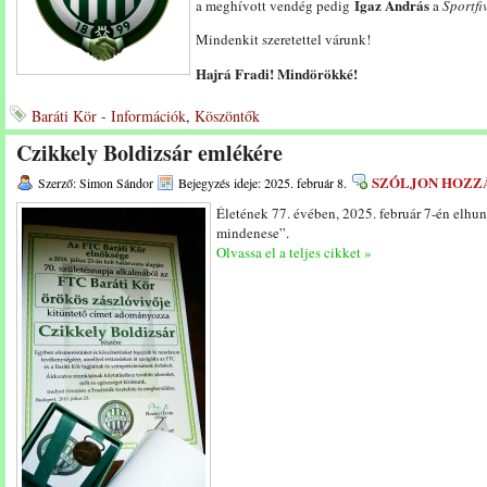
Igaz András
a meghívott vendég pedig
a
Sportfi
Mindenkit szeretettel várunk!
Hajrá Fradi! Mindörökké!
Baráti Kör - Információk
,
Köszöntők
Czikkely Boldizsár emlékére
SZÓLJON HOZZ
Szerző: Simon Sándor
Bejegyzés ideje: 2025. február 8.
Életének 77. évében, 2025. február 7-én elhu
mindenese”.
Olvassa el a teljes cikket »