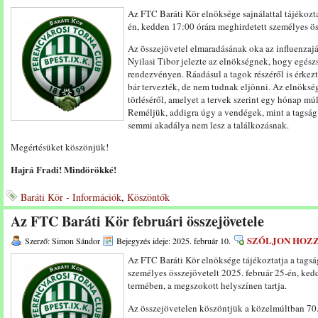
Az FTC Baráti Kör elnöksége sajnálattal tájékozta
én, kedden 17:00 órára meghirdetett személyes ös
Az összejövetel elmaradásának oka az influenzaj
Nyilasi Tibor jelezte az elnökségnek, hogy egész
rendezvényen. Ráadásul a tagok részéről is érkezt
bár tervezték, de nem tudnak eljönni. Az elnöksé
törléséről, amelyet a tervek szerint egy hónap m
Reméljük, addigra úgy a vendégek, mint a tagság
semmi akadálya nem lesz a találkozásnak.
Megértésüket köszönjük!
Hajrá Fradi! Mindörökké!
Baráti Kör - Információk
,
Köszöntők
Az FTC Baráti Kör februári összejövetele
SZÓLJON HOZ
Szerző: Simon Sándor
Bejegyzés ideje: 2025. február 10.
Az FTC Baráti Kör elnöksége tájékoztatja a tags
személyes összejövetelt 2025. február 25-én, ked
termében, a megszokott helyszínen tartja.
Az összejövetelen köszöntjük a közelmúltban 70.