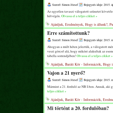
Szerző: Simon József
Bejegyzés ideje: 2015. áp
Az egyetlen tavaszi válogatott szünetet követő
hétvégén.
Olvassa el a teljes cikket »
Ajánljuk
,
Eredmények
,
Hogy is állunk?
,
Pu
Erre számítottunk?
Szerző: Simon József
Bejegyzés ideje: 2015. m
Ahogyan a múlt héten jeleztük, a válogatott mér
veszi górcső alá, hogy miként alakultak az esem
tabella sorrendjében!
Olvassa el a teljes cikket »
Ajánljuk
,
Baráti Kör - Információk
,
Hogy i
Vajon a 21 nyerő?
Szerző: Simon József
Bejegyzés ideje: 2015. m
Mármint a 21. forduló az NB I-ben. Annak, aki g
teljes cikket »
Ajánljuk
,
Baráti Kör - Információk
,
Eredm
Mi történt a 20. fordulóban?