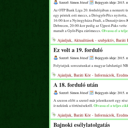
Szerző: Simon József
Bejegyzés ideje: 2015. m
Az OTP Bank Liga 20. fordulójában a nemzeti ün
egy péntek esti meccs, a Diósgyőr-Pécs nyitotta
16:00-kor a Nyíregyháza-Fradi, a Dunaújváros-
Debrecen, 20:00-kor pedig az Újpest-Paks vette 
maradt a Győr-Pápa zárómeccs.
Olvassa el a telje
Ajánljuk
,
Aktualitások - szubjektív
,
Baráti 
Ez volt a 19. forduló
Szerző: Simon József
Bejegyzés ideje: 2015. m
Folytatjuk sorozatunkat a magyar labdarúgó NBI 
Ajánljuk
,
Baráti Kör - Információk
,
Eredm
A 18. forduló után
Szerző: Simon József
Bejegyzés ideje: 2015. m
A szezon előtt a szerző már jelentkezett egy rész
ír nekünk a történésekről.
Olvassa el a teljes cik
Ajánljuk
,
Baráti Kör - Információk
,
Eredm
Bajnoki esélylatolgatás