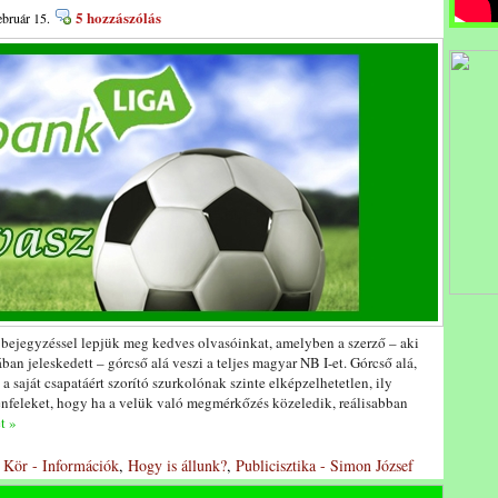
5 hozzászólás
ebruár 15.
 bejegyzéssel lepjük meg kedves olvasóinkat, amelyben a szerző – aki
ban jeleskedett – górcső alá veszi a teljes magyar NB I-et. Górcső alá,
 saját csapatáért szorító szurkolónak szinte elképzelhetetlen, ily
nfeleket, hogy ha a velük való megmérkőzés közeledik, reálisabban
t »
i Kör - Információk
,
Hogy is állunk?
,
Publicisztika - Simon József