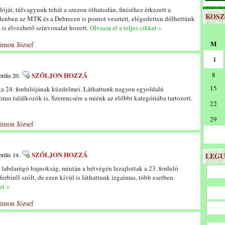
ját, túlvagyunk tehát a szezon öthatodán, finiséhez érkezett a
KOS
enben az MTK és a Debrecen is pontot vesztett, elégedetten dőlhettünk
 is élvezhető színvonalat hozott.
Olvassa el a teljes cikket »
M
Simon József
1
SZÓLJON HOZZÁ
8
rilis 20.
15
iga 24. fordulójának küzdelmei. Láthattunk nagyon egyoldalú
mas találkozók is. Szerencsére a miénk az előbbi kategóriába tartozott.
22
29
Simon József
SZÓLJON HOZZÁ
rilis 14.
LEGU
labdarúgó bajnokság, miután a hétvégén lezajlottak a 23. forduló
rbiről szólt, de ezen kívül is láthattunk izgalmas, több esetben
et »
Simon József