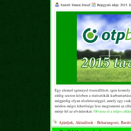
Szerző: Simon József
Bejegyzés ideje: 2015. f
Egy elemző igénnyel összeállított, igen komoly
eddig szezon közben a statisztikák karbantartásá
mégpedig olyan részletességgel, amely egy csak a
módon mégis lehetősége lesz megismerni az elle
mérje fel az elvárásokat.
Olvassa el a teljes cikke
Ajánljuk
,
Aktuálisok - Beharangozó
,
Barát