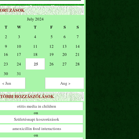
ZORÚZÁSOK
July 2024
T
W
T
F
S
S
2
3
4
5
6
7
9
10
11
12
13
14
16
17
18
19
20
21
25
23
24
26
27
28
30
31
< Jun
Aug >
TÓBBI HOZZÁSZÓLÁSOK
otitis media in children
on
Születésnapi koszorúzások
amoxicillin food interactions
on