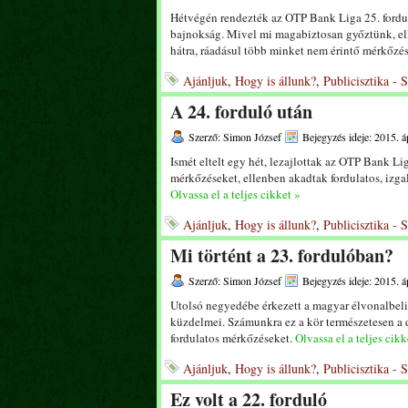
Hétvégén rendezték az OTP Bank Liga 25. forduló
bajnokság. Mivel mi magabiztosan győztünk, ell
hátra, ráadásul több minket nem érintő mérkőzés
Ajánljuk
,
Hogy is állunk?
,
Publicisztika - 
A 24. forduló után
Szerző: Simon József
Bejegyzés ideje: 2015. áp
Ismét eltelt egy hét, lezajlottak az OTP Bank L
mérkőzéseket, ellenben akadtak fordulatos, izgal
Olvassa el a teljes cikket »
Ajánljuk
,
Hogy is állunk?
,
Publicisztika - 
Mi történt a 23. fordulóban?
Szerző: Simon József
Bejegyzés ideje: 2015. áp
Utolsó negyedébe érkezett a magyar élvonalbeli 
küzdelmei. Számunkra ez a kör természetesen a de
fordulatos mérkőzéseket.
Olvassa el a teljes cikk
Ajánljuk
,
Hogy is állunk?
,
Publicisztika - 
Ez volt a 22. forduló