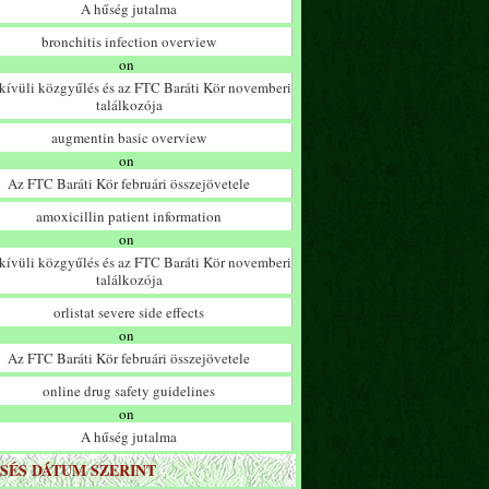
A hűség jutalma
bronchitis infection overview
on
ívüli közgyűlés és az FTC Baráti Kör novemberi
találkozója
augmentin basic overview
on
Az FTC Baráti Kör februári összejövetele
amoxicillin patient information
on
ívüli közgyűlés és az FTC Baráti Kör novemberi
találkozója
orlistat severe side effects
on
Az FTC Baráti Kör februári összejövetele
online drug safety guidelines
on
A hűség jutalma
SÉS DÁTUM SZERINT