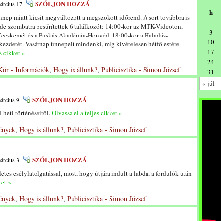
SZÓLJON HOZZÁ
árcius 17.
h
nep miatt kicsit megváltozott a megszokott időrend. A sort továbbra is
, de szombatra besűrítettek 6 találkozót: 14:00-kor az MTK-Videoton,
3
Kecskemét és a Puskás Akadémia-Honvéd, 18:00-kor a Haladás-
10
kezdetét. Vasárnap ünnepelt mindenki, míg kivételesen hétfő estére
17
s cikket »
24
Kör - Információk
,
Hogy is állunk?
,
Publicisztika - Simon József
31
« júl
SZÓLJON HOZZÁ
árcius 9.
heti történéseiről.
Olvassa el a teljes cikket »
ények
,
Hogy is állunk?
,
Publicisztika - Simon József
SZÓLJON HOZZÁ
árcius 3.
letes esélylatolgatással, most, hogy útjára indult a labda, a fordulók után
ket »
ények
,
Hogy is állunk?
,
Publicisztika - Simon József