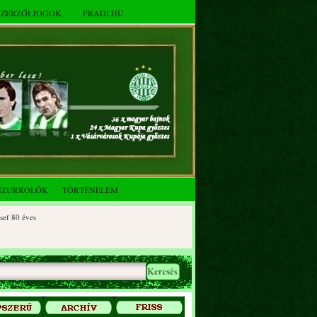
SZERZŐI JOGOK
FRADI.HU
SZURKOLÓK
TÖRTÉNELEM
 éves
0 éves