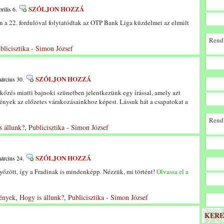
SZÓLJON HOZZÁ
rilis 6.
en a 22. fordulóval folytatódtak az OTP Bank Liga küzdelmei az elmúlt
Rendk
blicisztika - Simon József
SZÓLJON HOZZÁ
árcius 30.
kőzés miatti bajnoki szünetben jelentkezünk egy írással, amely azt
ények az előzetes várakozásainkhoz képest. Lássuk hát a csapatokat a
Rendk
s állunk?
,
Publicisztika - Simon József
SZÓLJON HOZZÁ
árcius 24.
yőzött, így a Fradinak is mindenképp. Nézzük, mi történt!
Olvassa el a
ények
,
Hogy is állunk?
,
Publicisztika - Simon József
KERE