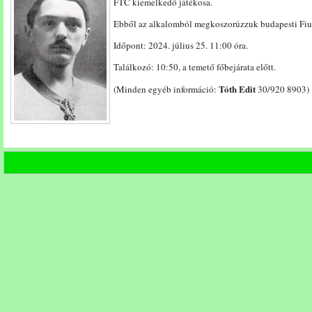
FTC kiemelkedő játékosa.
(24/07/25
10:50
Ebből az alkalomból megkoszorúzzuk budapesti Fiume
-
11:30)
Időpont: 2024. július 25. 11:00 óra.
bejegyzéshez
Találkozó: 10:50, a temető főbejárata előtt.
Tóth Edit
(Minden egyéb információ:
30/920 8903)