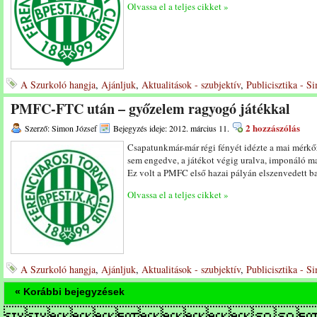
Olvassa el a teljes cikket »
A Szurkoló hangja
,
Ajánljuk
,
Aktualitások - szubjektív
,
Publicisztika - S
PMFC-FTC után – győzelem ragyogó játékkal
2 hozzászólás
Szerző: Simon József
Bejegyzés ideje: 2012. március 11.
Csapatunkmár-már régi fényét idézte a mai mérkő
sem engedve, a játékot végig uralva, imponáló m
Ez volt a PMFC első hazai pályán elszenvedett b
Olvassa el a teljes cikket »
A Szurkoló hangja
,
Ajánljuk
,
Aktualitások - szubjektív
,
Publicisztika - S
« Korábbi bejegyzések