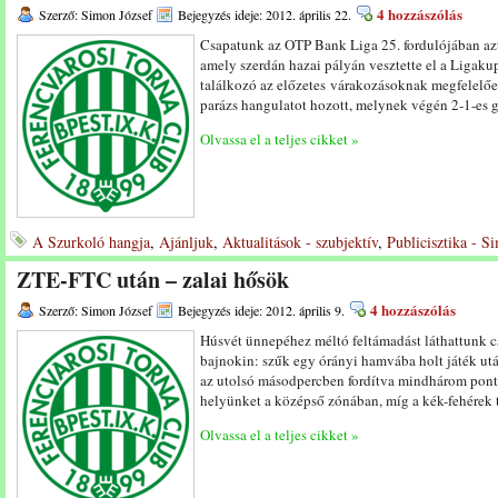
4 hozzászólás
Szerző: Simon József
Bejegyzés ideje: 2012. április 22.
Csapatunk az OTP Bank Liga 25. fordulójában azt
amely szerdán hazai pályán vesztette el a Ligak
találkozó az előzetes várakozásoknak megfelelően
parázs hangulatot hozott, melynek végén 2-1-es 
Olvassa el a teljes cikket »
A Szurkoló hangja
,
Ajánljuk
,
Aktualitások - szubjektív
,
Publicisztika - S
ZTE-FTC után – zalai hősök
4 hozzászólás
Szerző: Simon József
Bejegyzés ideje: 2012. április 9.
Húsvét ünnepéhez méltó feltámadást láthattunk c
bajnokin: szűk egy órányi hamvába holt játék utá
az utolsó másodpercben fordítva mindhárom ponto
helyünket a középső zónában, míg a kék-fehérek t
Olvassa el a teljes cikket »