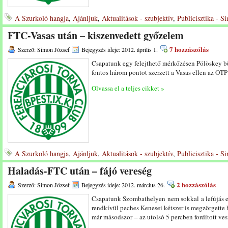
A Szurkoló hangja
,
Ajánljuk
,
Aktualitások - szubjektív
,
Publicisztika - S
FTC-Vasas után – kiszenvedett győzelem
7 hozzászólás
Szerző: Simon József
Bejegyzés ideje: 2012. április 1.
Csapatunk egy felejthető mérkőzésen Pölöskey bü
fontos három pontot szerzett a Vasas ellen az OT
Olvassa el a teljes cikket »
A Szurkoló hangja
,
Ajánljuk
,
Aktualitások - szubjektív
,
Publicisztika - S
Haladás-FTC után – fájó vereség
2 hozzászólás
Szerző: Simon József
Bejegyzés ideje: 2012. március 26.
Csapatunk Szombathelyen nem sokkal a lefújás el
rendkívül peches Kenesei kétszer is megzörgette 
már másodszor – az utolsó 5 percben fordított vesz