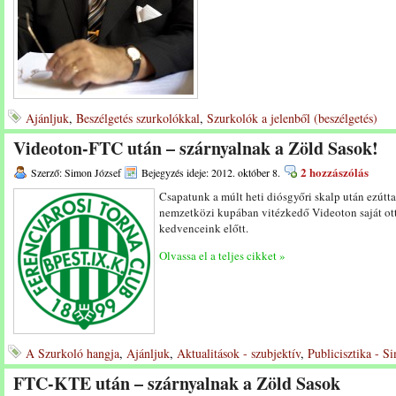
Ajánljuk
,
Beszélgetés szurkolókkal
,
Szurkolók a jelenből (beszélgetés)
Videoton-FTC után – szárnyalnak a Zöld Sasok!
2 hozzászólás
Szerző: Simon József
Bejegyzés ideje: 2012. október 8.
Csapatunk a múlt heti diósgyőri skalp után ezútt
nemzetközi kupában vitézkedő Videoton saját ot
kedvenceink előtt.
Olvassa el a teljes cikket »
A Szurkoló hangja
,
Ajánljuk
,
Aktualitások - szubjektív
,
Publicisztika - S
FTC-KTE után – szárnyalnak a Zöld Sasok