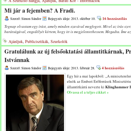
A Szurkoló hangja
,
Ajánljuk
,
Baráti Kör - Információk
Mi jár a fejemben? A Fradi.
16 hozzászólás
Szerző: Simon Sándor
Bejegyzés ideje: 2013. október 10.
Tegnap olvastam egy írást, amely minden szavával megfogott. Mivel az írás szer
barátságával, engedélyét kértem, hogy itt is megjelentethessem. Megadta. Íme az 
Ajánljuk
,
Publicisztikák
,
Szurkolók
Gratulálunk az új felsőoktatási államtitkárnak, 
Istvánnak
4 hozzászólás
Szerző: Simon Sándor
Bejegyzés ideje: 2013. február 28.
Egy hír a mai lapokból: „A minisztereln
elnök az Emberi Erőforrások Minisztériu
Klinghammer I
államtitkárrá nevezte ki
Olvassa el a teljes cikket »