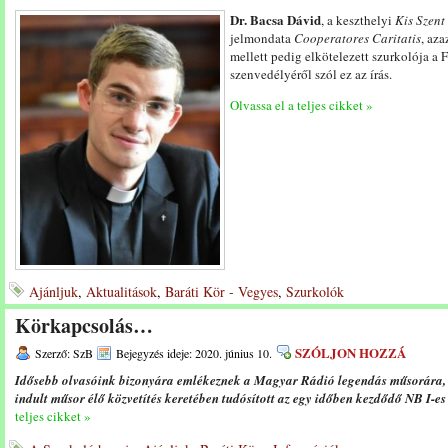
Dr. Bacsa Dávid
, a keszthelyi
Kis Szent
jelmondata
Cooperatores Caritatis
, aza
mellett pedig elkötelezett szurkolója a F
szenvedélyéről szól ez az írás.
Olvassa el a teljes cikket »
Ajánljuk
,
Aktualitások
,
Baráti Kör - Vegyes
,
Szurkolók
Körkapcsolás…
SZÓLJON HOZZÁ
Szerző: SzB
Bejegyzés ideje: 2020. június 10.
Idősebb olvasóink bizonyára emlékeznek a Magyar Rádió legendás műsorára, 
indult műsor élő közvetítés keretében tudósított az egy időben kezdődő NB I-e
teljes cikket »