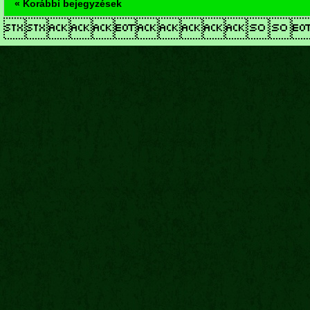
« Korábbi bejegyzések
