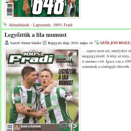
Aktualitások - Lapszemle, 100% Fradi
Legyőztük a lila mumust
SZÓLJON HOZZ
Szerző: Simon Sándor
Bejegyzés ideje: 2010. május 14.
… sajnos nem azt, amelyiket o
megjegyzésért. A tény az tény, 
is mumus volt. Igaza van a 10
számának a címlapját idézzük.