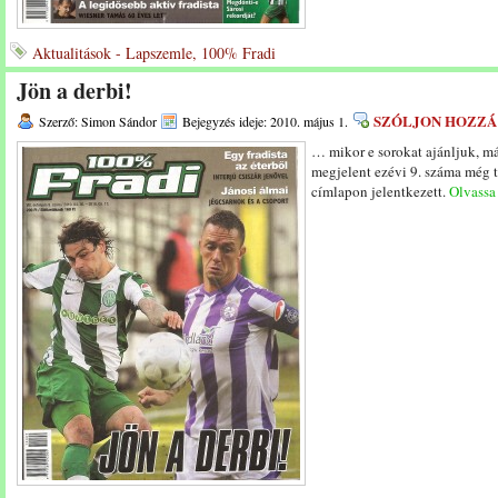
Aktualitások - Lapszemle, 100% Fradi
Jön a derbi!
SZÓLJON HOZZÁ
Szerző: Simon Sándor
Bejegyzés ideje: 2010. május 1.
… mikor e sorokat ajánljuk, má
megjelent ezévi 9. száma még 
címlapon jelentkezett.
Olvassa 