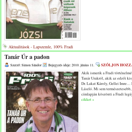
Aktualitások - Lapszemle, 100% Fradi
Tanár Úr a padon
SZÓLJON HOZZ
Szerző: Simon Sándor
Bejegyzés ideje: 2010. június 11.
Akik ismerik a Fradi történelmé
Tanár Urakról, akik az edzői ki
Dr. Lakat Károly, Gellei Imre… 
László. Mi sem természetesebb
címlapján köszönti a Fradi legú
cikket »