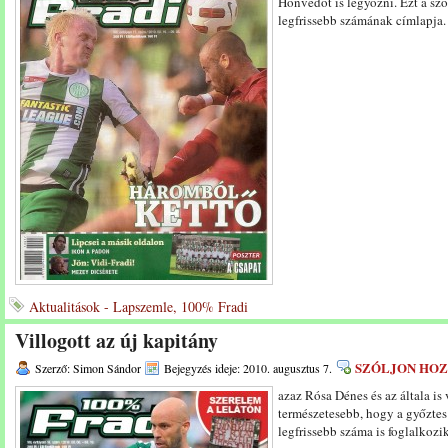
Honvédot is legyőzni. Ezt a sz
legfrissebb számának címlapja
Aktualitások - Lapszemle, 100% Fradi
Villogott az új kapitány
SZÓLJON HO
Szerző: Simon Sándor
Bejegyzés ideje: 2010. augusztus 7.
azaz Rósa Dénes és az általa is 
természetesebb, hogy a győzte
legfrissebb száma is foglalkozi