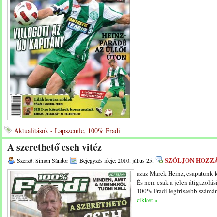
Aktualitások - Lapszemle, 100% Fradi
A szerethető cseh vitéz
SZÓLJON HOZZ
Szerző: Simon Sándor
Bejegyzés ideje: 2010. július 25.
azaz Marek Heinz, csapatunk 
És nem csak a jelen átigazolás
100% Fradi legfrissebb számá
cikket »