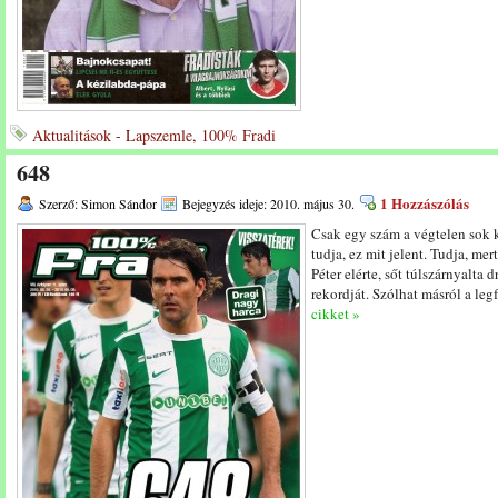
Aktualitások - Lapszemle, 100% Fradi
648
1 Hozzászólás
Szerző: Simon Sándor
Bejegyzés ideje: 2010. május 30.
Csak egy szám a végtelen sok 
tudja, ez mit jelent. Tudja, mert
Péter elérte, sőt túlszárnyalta 
rekordját. Szólhat másról a le
cikket »