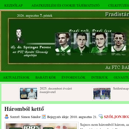
KEZDŐLAP
ADATKEZELÉSI ÉS COOKIE TÁJÉKOZTATÓ
CÉLKITŰZÉ
2026. augusztus
7.
péntek
AKTUALITÁSOK
BARÁTI KÖR
ÉVFORDULÓK
INTERJÚK
OLVAST
2025. decemberi évzáró
Születésnapi koszorúzás
összejövetel
Háromból kettő
SZÓLJON HO
Szerző: Simon Sándor
Bejegyzés ideje: 2010. augusztus 21.
Sajnos nem háromból három, az