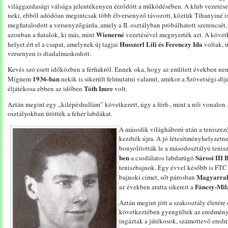
világgazdasági válsága jelentékenyen érződött a működésében. A klub vezetése 
neki, ebből adódóan megintcsak több élversenyző távozott, köztük Tihanyiné is
megfiatalodott a versenyzőgárda, amely a II. osztályban próbálhatott szerencsé
Wienerné
azonban a fiatalok, ki más, mint
vezetésével megnyerték azt. A követ
Husszerl Lili és Ferenczy Ida
helyet ért el a csapat, amelynek új tagjai
voltak, 
versenyen is diadalmaskodott.
Kevés szó esett időközben a férfiakról. Ennek oka, hogy az említett években ne
1936-ban
Mígnem
nekik is sikerült felmutatni valamit, amikor a Szövetségi-díjé
Tóth Imre
éljátékosa ebben az időben
volt.
Aztán megint egy „kilépéshullám” következett, úgy a férfi-, mint a női vonalo
osztályokban ütötték a fehér labdákat.
A második világháború után a teniszez
kezdték újra. A jó létesítményhelyzetn
bonyolították le a másodosztályú teni
ben
Sárosi III 
a csodálatos labdarúgó
teniszbajnok. Egy évvel később is FTC
Magyarra
bajnoki címet, sőt párosban
Fáncsy-Mil
az években aratta sikereit a
Aztán megint jött a szakosztály életére
következtében gyengültek az eredmény
ingáztak a játékosok, számottevő eredm