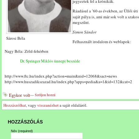
jegyeztek fel a krónikák.
Ráadásul a ’60-as években, az Üllői úti
saját pálya is, ami már sok volt a szak
megszűnt.
Simon Sándor
Sárosi Béla
Felhasznált irodalom és weblapok:
Nagy Béla: Zöld-fehérben
Dr. Springer Miklós ünnepi beszéde
http://www.ftc.hu/index.php?action=main&nid=12068&sact=news
http://www.huszadikszazad.hu/index.php?apps=pedia&a=1&id=132&cat=2
Egykor volt
---
Szóljon hozzá
Hozzászólhat
, vagy
visszanézhet
a saját oldaláról.
HOZZÁSZÓLÁS
Név
(required)