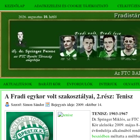
KEZDŐLAP
ADATKEZELÉSI ÉS COOKIE TÁJÉKOZTATÓ
CÉLKITŰZÉ
2026. augusztus
10.
hétfő
AKTUALITÁSOK
BARÁTI KÖR
ÉVFORDULÓK
INTERJÚK
OLVAST
A Fradi egykor volt szakosztályai, 2.rész: Tenisz
Szerző: Simon Sándor
Bejegyzés ideje: 2009. október 14.
TENISZ: 1903-1967
Dr. Springer Miklós, az FTC
Kör alelnöke 2009. május 8-
évfordulója alkalmából ren
beszédben
méltatta a múltban