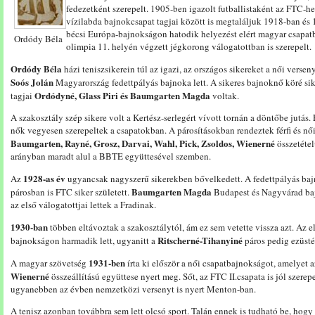
fedezetként szerepelt. 1905-ben igazolt futballistaként az FTC-h
vízilabda bajnokcsapat tagjai között is megtaláljuk 1918-ban é
bécsi Európa-bajnokságon hatodik helyezést elért magyar csapatban
Ordódy Béla
olimpia 11. helyén végzett jégkorong válogatottban is szerepelt.
Ordódy Béla
házi teniszsikerein túl az igazi, az országos sikereket a női versen
Soós Jolán
Magyarország fedettpályás bajnoka lett. A sikeres bajnoknő köré sik
Ordódyné, Glass Piri és Baumgarten Magda
tagjai
voltak.
A szakosztály szép sikere volt a Kertész-serlegért vívott tornán a döntőbe jutás. 
nők vegyesen szerepeltek a csapatokban. A párosításokban rendeztek férfi és nő
Baumgarten, Rayné, Grosz, Darvai, Wahl, Pick, Zsoldos, Wienerné
összetéte
arányban maradt alul a BBTE együttesével szemben.
1928-as év
Az
ugyancsak nagyszerű sikerekben bővelkedett. A fedettpályás bajn
Baumgarten Magda
párosban is FTC siker született.
Budapest és Nagyvárad baj
az első válogatottjai lettek a Fradinak.
1930-ban
többen eltávoztak a szakosztálytól, ám ez sem vetette vissza azt. Az 
Ritscherné-Tihanyiné
bajnokságon harmadik lett, ugyanitt a
páros pedig ezüsté
1931-ben
A magyar szövetség
írta ki először a női csapatbajnokságot, amelyet
Wienerné
összeállítású együttese nyert meg. Sőt, az FTC II.csapata is jól szerep
ugyanebben az évben nemzetközi versenyt is nyert Menton-ban.
A tenisz azonban továbbra sem lett olcsó sport. Talán ennek is tudható be, hog