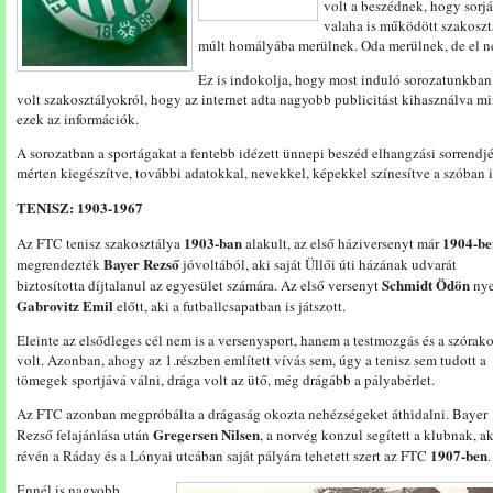
volt a beszédnek, hogy sor
valaha is működött szakoszt
múlt homályába merülnek. Oda merülnek, de el 
Ez is indokolja, hogy most induló sorozatunkba
volt szakosztályokról, hogy az internet adta nagyobb publicitást kihasználva m
ezek az információk.
A sorozatban a sportágakat a fentebb idézett ünnepi beszéd elhangzási sorrendj
mérten kiegészítve, további adatokkal, nevekkel, képekkel színesítve a szóban i
TENISZ: 1903-1967
1903-ban
1904-be
Az FTC tenisz szakosztálya
alakult, az első háziversenyt már
Bayer Rezső
megrendezték
jóvoltából, aki saját Üllői úti házának udvarát
Schmidt Ödön
biztosította díjtalanul az egyesület számára. Az első versenyt
nye
Gabrovitz Emil
előtt, aki a futballcsapatban is játszott.
Eleinte az elsődleges cél nem is a versenysport, hanem a testmozgás és a szórak
volt. Azonban, ahogy az 1.részben említett vívás sem, úgy a tenisz sem tudott a
tömegek sportjává válni, drága volt az ütő, még drágább a pályabérlet.
Az FTC azonban megpróbálta a drágaság okozta nehézségeket áthidalni. Bayer
Gregersen Nilsen
Rezső felajánlása után
, a norvég konzul segített a klubnak, a
1907-ben
révén a Ráday és a Lónyai utcában saját pályára tehetett szert az FTC
.
Ennél is nagyobb