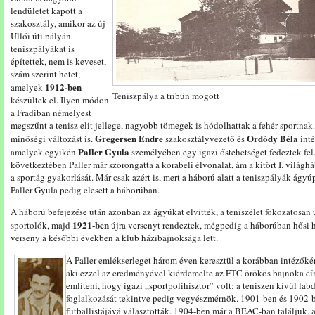
lendületet kapott a
szakosztály, amikor az új
Üllői úti pályán
teniszpályákat is
építettek, nem is keveset,
szám szerint hetet,
1912-ben
amelyek
Teniszpálya a tribün mögött
készültek el. Ilyen módon
a Fradiban némelyest
megszűnt a tenisz elit jellege, nagyobb tömegek is hódolhattak a fehér sportn
Gregersen Endre
Ordódy Béla
minőségi változást is.
szakosztályvezető és
inté
Paller Gyula
amelyek egyikén
személyében egy igazi őstehetséget fedeztek fe
következtében Paller már szorongatta a korabeli élvonalat, ám a kitört I. világ
a sportág gyakorlását. Már csak azért is, mert a háború alatt a teniszpályák ágy
Paller Gyula pedig elesett a háborúban.
A háború befejezése után azonban az ágyúkat elvitték, a teniszélet fokozatosan ú
1921-ben
sportolók, majd
újra versenyt rendeztek, mégpedig a háborúban hősi h
verseny a későbbi években a klub házibajnoksága lett.
A Paller-emlékserleget három éven keresztül a korábban intézőké
aki ezzel az eredményével kiérdemelte az FTC örökös bajnoka cím
említeni, hogy igazi „sportpolihisztor” volt: a teniszen kívül la
foglalkozását tekintve pedig vegyészmérnök. 1901-ben és 1902-b
futballistájává választották. 1904-ben már a BEAC-ban találjuk,