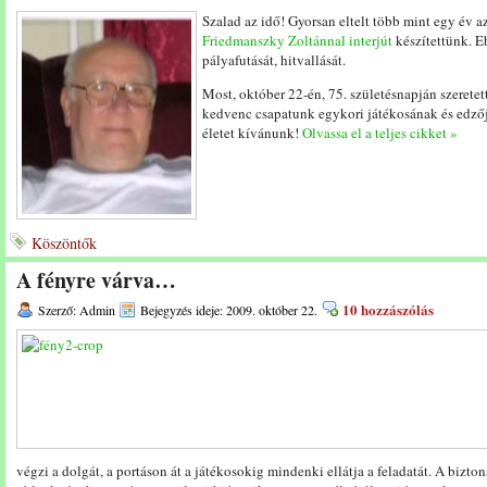
Szalad az idő! Gyorsan eltelt több mint egy év 
Friedmanszky Zoltánnal interjút
készítettünk. E
pályafutását, hitvallását.
Most, október 22-én, 75. születésnapján szeretet
kedvenc csapatunk egykori játékosának és edzőj
életet kívánunk!
Olvassa el a teljes cikket »
Köszöntők
A fényre várva…
10 hozzászólás
Szerző: Admin
Bejegyzés ideje: 2009. október 22.
végzi a dolgát, a portáson át a játékosokig mindenki ellátja a feladatát. A bizto