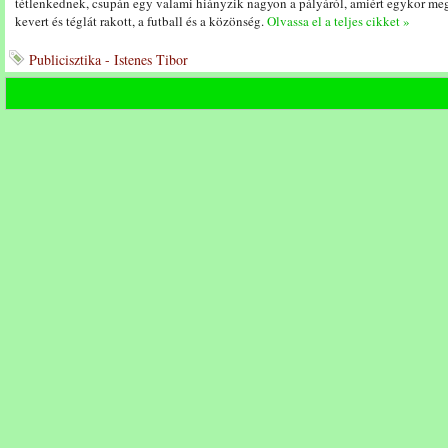
tétlenkednek, csupán egy valami hiányzik nagyon a pályáról, amiért egykor meg
kevert és téglát rakott, a futball és a közönség.
Olvassa el a teljes cikket »
Publicisztika - Istenes Tibor