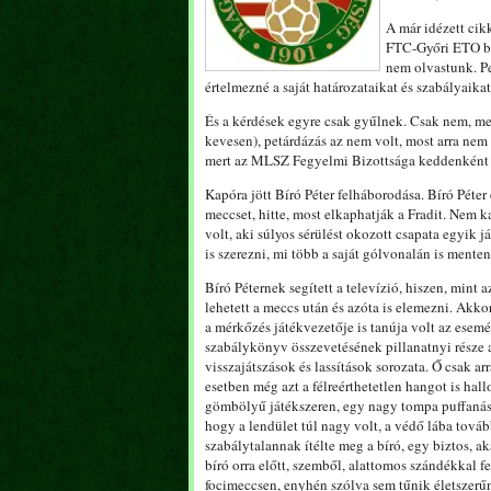
A már idézett ci
FTC-Győri ETO baj
nem olvastunk. Pe
értelmezné a saját határozataikat és szabályaikat,
És a kérdések egyre csak gyűlnek. Csak nem, mer
kevesen), petárdázás az nem volt, most arra nem 
mert az MLSZ Fegyelmi Bizottsága keddenként 
Kapóra jött Bíró Péter felháborodása. Bíró Péte
meccset, hitte, most elkaphatják a Fradit. Nem 
volt, aki súlyos sérülést okozott csapata egyik
is szerezni, mi több a saját gólvonalán is menten
Bíró Péternek segített a televízió, hiszen, mint 
lehetett a meccs után és azóta is elemezni. Akkor
a mérkőzés játékvezetője is tanúja volt az esemé
szabálykönyv összevetésének pillanatnyi része al
visszajátszások és lassítások sorozata. Ő csak arr
esetben még azt a félreérthetetlen hangot is hal
gömbölyű játékszeren, egy nagy tompa puffanást
hogy a lendület túl nagy volt, a védő lába továb
szabálytalannak ítélte meg a bíró, egy biztos, ak
bíró orra előtt, szemből, alattomos szándékkal f
focimeccsen, enyhén szólva sem tűnik életszerűn