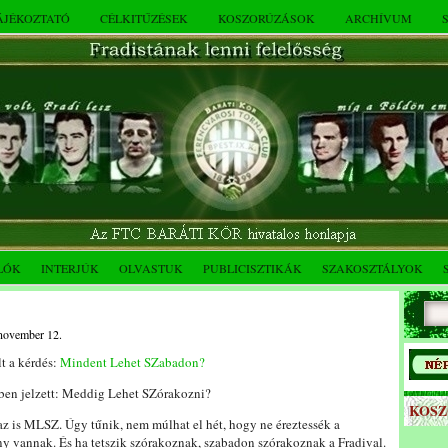
TÁJÉKOZTATÓ
CÉLKITŰZÉSEK
KOSZORÚZÁSOK
ARCHÍVUM
LÓK
INTERJÚK
OLVASTUK
PUBLICISZTIKÁK
SZAKOSZTÁLYOK
 november 12.
t a kérdés:
Mindent Lehet SZabadon?
ben jelzett: Meddig Lehet SZórakozni?
KOS
, az is MLSZ. Úgy tűnik, nem múlhat el hét, hogy ne éreztessék a
ny vannak. És ha tetszik szórakoznak, szabadon szórakoznak a Fradival.