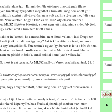
t szabálytalanságot. Ezt mindenféle utólagos bizottságnak illene
ilyen bizottság nyugodtan megadhat a bíró által meg nem adott gólt
assítások szerint nyilvánvalóan nem volt az. És a tévesen megítélt vagy
ünk. Nem véletlen, hogy a FIFA és az UEFA oly élesen ellenzi a
 Az MLSZ illetékes bizottsága most nem tett mást, mint a videofelvételt
Rendk
gy esetet, amit a bíró nem látott annak.
 akkor ítélkeztek, ha a meccs bírái nem láttak valamit, lásd Dragóner
 Fradi játékost találnak így meg? Azt is közvetítette a tévé, amikor a
ca egy könyökléstől. Ferenczinek ugyanígy, bár azt is látta a bíró és nem
n levő szituációnak. Wolfe esete miért más? Mert szórakozni lehet a
 nem megfelelő indokok, ennél sokkal komolyabb válasz kell.
l, most is ezt teszem. Az MLSZ hatályos Versenyszabályzatának 21. §
Rendk
 valamennyi sportszervezet (csapat) azonos joggal és kötelezettséggel
szervezettel (csapattal) azonos elbírálásban részesül.
lyan, hogy Dragóner ütött, Kabát meg nem, az egyiket észreveszem, a
KERE
bajnokiját közvetítette valamelyik tévé, sőt az utolsót is fogja. Ez 100
kkor kerül képernyőre, ha a Fradival játszik, jó esetben maximum
h
 tévé és nem lát valamit a bíró, akkor büntetlenül lehet (szándékkal