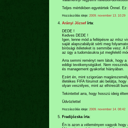
Teljes mértékben egyetértek Önnel. Ez
Hozzászólás ideje:
2009. november 13. 10:29
Arányi József
írta
:
DEDE !
Kedves DEDE !
Igen, lenne mód a fellépésre az mlsz vi
saját alapszabályát sérti meg folyama
bírósági itéleteket is semmibe vesz. 
az ügy a tudomásukra jut megfelelő mó
Arra semmi reményt nem látok, hogy a 
eddigi tevékenységüket. Nem rosszindu
és management gyakorlat hiányában.
Ezért én, mint szigorúan magánszemély
illetékes FIFA fórumot aki belátja, hogy
olyan veszélyes, mint az elhíresült bun
Tekintettel arra, hogy hosszú ideig élte
Üdvözlettel
Hozzászólás ideje:
2009. november 14. 08:42
Fradijózska írta
:
Én is azon a véleményen vagyok hogy a