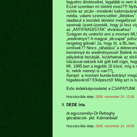
fegyelmi döntéseiket, legalább is nem k
Ezzel szemben mi történt most??! Nyilván
szinte az utcán –mindenki tudomásával é
média, valami szerencsétlen „illetékes
ráadásul a testületi döntést megelőzve! 
sporinak üzent-üzenték, hogy jó lesz v
az „ANTIFRADISTÁK” elvárásaihoz!
Szégyen és undorító ami a mostani MLSZ
„eredménye”! A magyar „élcsapat” pofozó
rengeteg gólnak! Ja, hogy itt, a BL-be
simlisek?? Nincs „ráhatása” a debrecen
keménnyé és eredményessé! Belénk mind
pályánkat bezárják, kizárhatnak az első
túlzással-nekünk két gólt kell rúgni, h
MI, 1995.ben a legjobb 16 közé, míg a m
ki, nekik mennyi is van??¿
Apropó: a mostani bunda-botrányt megús
fogadásokról? Elképesztő! Még azt is t
Erős érdekképviseletet a CSAPATUNK 
Hozzászólás ideje:
2009. november 24. 12:06
DEDE írta
:
dr.egyszemélyi-Dr.Retteghy
gézabácsik- pld. Kálmánbáá!
Hozzászólás ideje:
2009. november 24. 18:56