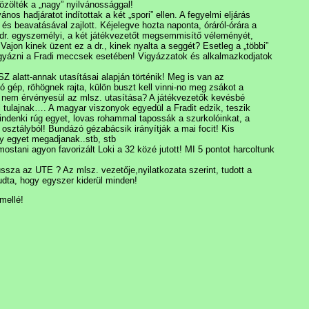
özölték a „nagy” nyilvánossággal!
os hadjáratot indítottak a két „spori” ellen. A fegyelmi eljárás
s beavatásával zajlott. Kéjelegve hozta naponta, óráról-órára a
” dr. egyszemélyi, a két játékvezetőt megsemmisítő véleményét,
Vajon kinek üzent ez a dr., kinek nyalta a seggét? Esetleg a „többi”
igyázni a Fradi meccsek esetében! Vigyázzatok és alkalmazkodjatok
 alatt-annak utasításai alapján történik! Meg is van az
 gép, röhögnek rajta, külön buszt kell vinni-no meg zsákot a
n, nem érvényesül az mlsz. utasítása? A játékvezetők kevésbé
i tulajnak…. A magyar viszonyok egyedül a Fradit edzik, teszik
enki rúg egyet, lovas rohammal tapossák a szurkolóinkat, a
 osztályból! Bundázó gézabácsik irányítják a mai focit! Kis
ogy egyet megadjanak..stb, stb
ostani agyon favorizált Loki a 32 közé jutott! MI 5 pontot harcoltunk
sza az UTE ? Az mlsz. vezetője,nyilatkozata szerint, tudott a
udta, hogy egyszer kiderül minden!
mellé!