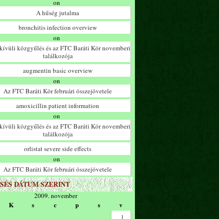
on
A hűség jutalma
bronchitis infection overview
on
ívüli közgyűlés és az FTC Baráti Kör novemberi
találkozója
augmentin basic overview
on
Az FTC Baráti Kör februári összejövetele
amoxicillin patient information
on
ívüli közgyűlés és az FTC Baráti Kör novemberi
találkozója
orlistat severe side effects
on
Az FTC Baráti Kör februári összejövetele
SÉS DÁTUM SZERINT
2009. november
K
s
c
p
s
v
1