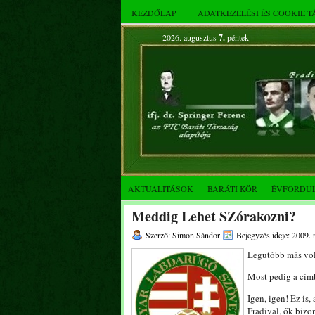
KEZDŐLAP
ADATKEZELÉSI ÉS COOKIE 
2026. augusztus
7.
péntek
AKTUALITÁSOK
BARÁTI KÖR
ÉVFORDU
Meddig Lehet SZórakozni?
Szerző: Simon Sándor
Bejegyzés ideje: 2009.
Legutóbb más vol
Most pedig a cím
Igen, igen! Ez is
Fradival, ők bizo