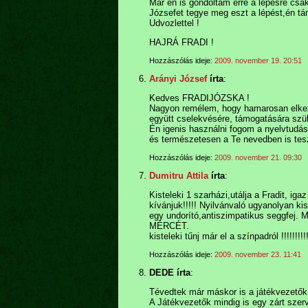
Már en is gondoltam erre a lépésre csa
Józsefet tegye meg eszt a lépést,én 
Udvozlettel !
HAJRÁ FRADI !
Hozzászólás ideje:
2009. november 19. 20:51
Arányi József
írta
:
Kedves FRADIJÓZSKA !
Nagyon remélem, hogy hamarosan elke
együtt cselekvésére, támogatására szü
Én igenis használni fogom a nyelvtudá
és természetesen a Te nevedben is te
Hozzászólás ideje:
2009. november 21. 09:30
Dumitru Attila
írta
:
Kisteleki 1 szarházi,utálja a Fradit, i
kívánjuk!!!!! Nyilvánvaló ugyanolyan kis
egy undorító,antiszimpatikus seggfej. 
MÉRCÉT.
kisteleki tűnj már el a színpadról !!!!!!!!!!!!!!!
Hozzászólás ideje:
2009. november 23. 11:41
DEDE írta
:
Tévedtek már máskor is a játékvezetők!
A Játékvezetők mindig is egy zárt szerv