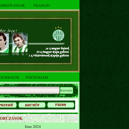
SZERZŐI JOGOK
FRADI.HU
SZURKOLÓK
TÖRTÉNELEM
ZORÚZÁSOK
June 2024