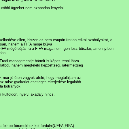
 utóbbi ügyeket nem szabadna lenyelni.
selkedése ellen, hiszen az nem csupán íratlan etikai szabályokat, a
tosan, hanem a FIFA mögé bújva
A FIFA mögé bújás ra a FIFA maga nem igen lesz büszke, amennyiben
don.
Fradi managementje bármit is képes tenni látva
latból, hanem megfelelő képzettség, rátermettség
, már jó úton vagyok afelé, hogy megtaláljam az
 az mlsz gyakorlat esetleges elterjedése legalább
da botrányok.
m külföldön, nyelvi akadály nincs.
 felsob fórumokhoz kel fordulni(UEFA,FIFA)