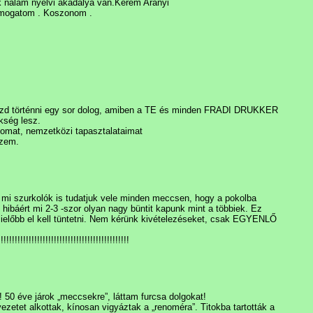
k nálam nyelvi akadálya van.Kérem Arányi
támogatom . Koszonom .
zd történni egy sor dolog, amiben a TE és minden FRADI DRUKKER
kség lesz.
somat, nemzetközi tapasztalataimat
szem.
gaz mi szurkolók is tudatjuk vele minden meccsen, hogy a pokolba
 hibáért mi 2-3 -szor olyan nagy büntit kapunk mint a többiek. Ez
Mielőbb el kell tüntetni. Nem kérünk kivételezéseket, csak EGYENLŐ
!!!!!!!!!!!!!!!!!!!!!!!!!!!!!!!!!!!!!!!!!
 50 éve járok „meccsekre”, láttam furcsa dolgokat!
ezetet alkottak, kínosan vigyáztak a „renoméra”. Titokba tartották a