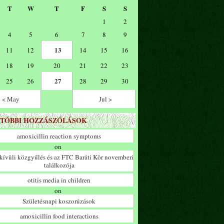
T
W
T
F
S
S
1
2
4
5
6
7
8
9
13
11
12
14
15
16
18
19
20
21
22
23
27
25
26
28
29
30
< May
Jul >
TÓBBI HOZZÁSZÓLÁSOK
amoxicillin reaction symptoms
on
ívüli közgyűlés és az FTC Baráti Kör novemberi
találkozója
otitis media in children
on
Születésnapi koszorúzások
amoxicillin food interactions