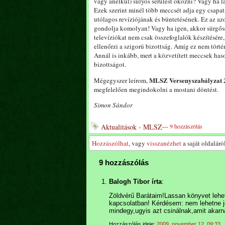
vagy anélkül) súlyos sérülést okozni? Vagy ha lá
Ezek szerint minél több meccsét adja egy csapat
utólagos revíziójának és büntetésének. Ez az az
gondolja komolyan! Vagy ha igen, akkor sürgőse
televíziókat nem csak összefoglalók készítésére
ellenőrzi a szigorú bizottság. Amíg ez nem tört
Annál is inkább, mert a közvetített meccsek has
bizottságot.
MLSZ Versenyszabályzat 2
Mégegyszer leírom,
megfelelően megindokolni a mostani döntést.
Simon Sándor
Aktualitások - MLSZ
---
9 hozzászólás
Hozzászólhat
, vagy
visszanézhet
a saját oldaláról
9 hozzászólás
Balogh Tibor írta
:
Zöldvérű Barátaim!Lassan könyvet lehet
kapcsolatban! Kérdésem: nem lehetne jo
mindegy,ugyis azt csinálnak,amit akarn
Hozzászólás ideje:
2009. november 12. 09:33