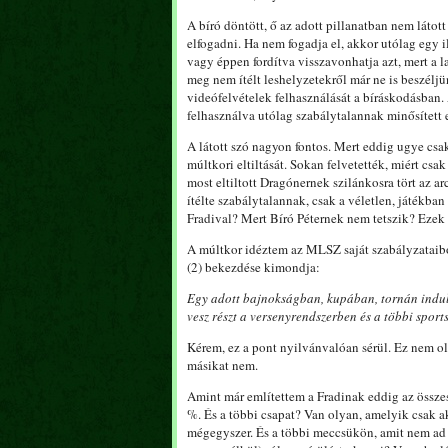
A bíró döntött, ő az adott pillanatban nem látot
elfogadni. Ha nem fogadja el, akkor utólag egy 
vagy éppen fordítva visszavonhatja azt, mert a l
meg nem ítélt leshelyzetekről már ne is beszélj
videófelvételek felhasználását a bíráskodásban.
felhasználva utólag szabálytalannak minősített e
A látott szó nagyon fontos. Mert eddig ugye csak
múltkori eltiltását. Sokan felvetették, miért csak
most eltiltott Dragónernek szilánkosra tört az ar
ítélte szabálytalannak, csak a véletlen, játékba
Fradival? Mert Bíró Péternek nem tetszik? Ezek
A múltkor idéztem az MLSZ saját szabályzataibó
(2) bekezdése kimondja:
Egy adott bajnokságban, kupában, tornán induló
vesz részt a versenyrendszerben és a többi sport
Kérem, ez a pont nyilvánvalóan sérül. Ez nem o
másikat nem.
Amint már említettem a Fradinak eddig az összes 
%. És a többi csapat? Van olyan, amelyik csak a
mégegyszer. És a többi meccsükön, amit nem ad a