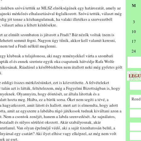
M
kkünkben szóvá tettük az MLSZ elnökségének egy határozatát, amely az
noki mérkőzés elhalasztásával foglalkozott. Szóvá tettük, választ még
dig jót tenne a közhangulatnak, ha valaki illetékes a szervezetből
3
 választ adna a feltett kérdésekre.
10
t az elmúlt szombaton is játszott a Fradi? Bár nézők voltak (nem is
lehetett semmit fogni. Nagyon úgy tűnik, akkor kell valamit keresni,
17
nem tud a Fradi nélkül meglenni.
24
r egy klubnak a tulajdonosa, aki nagy reményekkel várta a szombati
kapták el és ennek szerinte egyik oka csapatunk hátvédje Rafa Wolfe
 játékosának. Ráadásul a későbbiekben nem átallott neki még győztes gólt
i.
LEGU
az eddigi összes mérkőzésünket, ezt is közvetítette. A felvételeket
 talán azt is látták, feltételezem, még a Fegyelmi Bizottságban is, hogy
nyeknek. Olyannyira, hogy döntését, az általa látottak és a
Rendk
att hozta meg. Hiába, ez a bírók sorsa. Őket nem segíti a tévé, a
a hagyatkozott, amit látott és hallott. mert azt is elmondta, hogy adott
lotta, amit az egyszerre a labdába rúgó játékosok tudnak kiváltani azon a
. Nem a csontok zenéjét, hanem a labda szenvedését. Az sajnálatos,
bszaladt és súlyos sérülést okozott. Akár szabályosnak, akár
aratlanul. Van olyan épelméjű védő, aki a saját tizenhatosán belül, a
elnyársal egy csatárt? Aki ilyet elhisz vagy elképzel, az még nem volt
ek az eset.