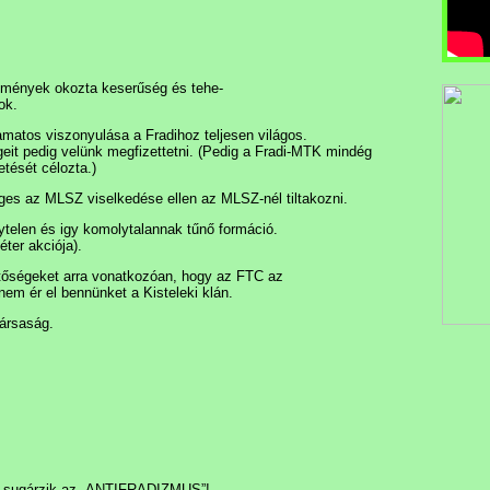
semények okozta keserűség és tehe-
ok.
yamatos viszonyulása a Fradihoz teljesen világos.
ségeit pedig velünk megfizettetni. (Pedig a Fradi-MTK mindég
tését célozta.)
eges az MLSZ viselkedése ellen az MLSZ-nél tiltakozni.
ytelen és igy komolytalannak tűnő formáció.
ter akciója).
etőségeket arra vonatkozóan, hogy az FTC az
nem ér el bennünket a Kisteleki klán.
társaság.
ől sugárzik az „ANTIFRADIZMUS”!