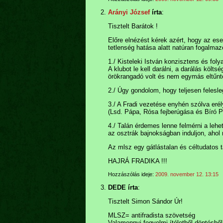
Arányi József
írta
:
Tisztelt Barátok !
Előre elnézést kérek azért, hogy az e
tetlenség hatása alatt natúran fogalmaz
1./ Kisteleki István konzisztens és fol
A klubot le kell darálni, a darálás költ
örökrangadó volt és nem egymás eltűnte
2./ Úgy gondolom, hogy teljesen felesl
3./ A Fradi vezetése enyhén szólva erél
(Lsd. Pápa, Rósa fejberúgása és Bíró Pé
4./ Talán érdemes lenne felmérni a leh
az osztrák bajnokságban induljon, ahol 
Az mlsz egy gátlástalan és céltudatos 
HAJRÁ FRADIKA !!!
Hozzászólás ideje:
2009. november 12. 13:15
DEDE írta
:
Tisztelt Simon Sándor Úr!
MLSZ= antifradista szövetség
Valamennyi fegyelmi ítéletből-döntésb