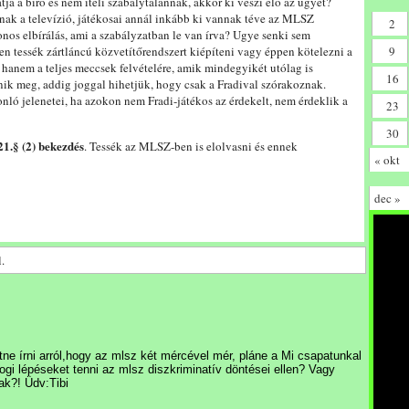
tja a bíró és nem ítéli szabálytalannak, akkor ki veszi elő az ügyet?
nak a televízió, játékosai annál inkább ki vannak téve az MLSZ
2
onos elbírálás, ami a szabályzatban le van írva? Ugye senki sem
n tessék zártláncú közvetítőrendszert kiépíteni vagy éppen kötelezni a
9
, hanem a teljes meccsek felvételére, amik mindegyikét utólag is
16
énik meg, addig joggal hihetjük, hogy csak a Fradival szórakoznak.
onló jelenetei, ha azokon nem Fradi-játékos az érdekelt, nem érdeklik a
23
30
1.§ (2) bekezdés
. Tessék az MLSZ-ben is elolvasni és ennek
« okt
dec »
.
ne írni arról,hogy az mlsz két mércével mér, pláne a Mi csapatunkal
gi lépéseket tenni az mlsz diszkriminatív döntései ellen? Vagy
ak?! Üdv:Tibi