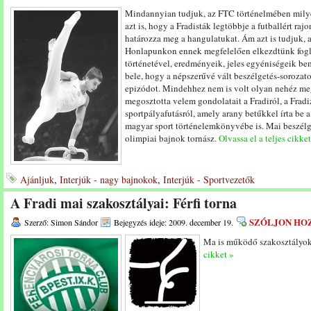
Mindannyian tudjuk, az FTC történelmében milyen s
azt is, hogy a Fradisták legtöbbje a futballért raj
határozza meg a hangulatukat. Ám azt is tudjuk, a 
Honlapunkon ennek megfelelően elkezdtünk fogla
történetével, eredményeik, jeles egyéniségeik be
bele, hogy a népszerűvé vált beszélgetés-sorozat
epizódot. Mindehhez nem is volt olyan nehéz megt
megosztotta velem gondolatait a Fradiról, a Fradiz
sportpályafutásról, amely arany betűkkel írta be 
magyar sport történelemkönyvébe is. Mai beszélge
olimpiai bajnok tornász.
Olvassa el a teljes cikket
Ajánljuk
,
Interjúk - nagy bajnokok
,
Interjúk - Sportvezetők
A Fradi mai szakosztályai: Férfi torna
SZÓLJON HO
Szerző: Simon Sándor
Bejegyzés ideje: 2009. december 19.
Ma is működő szakosztályo
cikket »