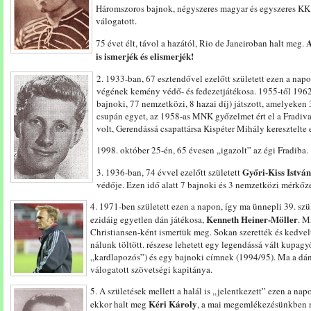
Háromszoros bajnok, négyszeres magyar és egyszeres KK
válogatott.
A
75 évet élt, távol a hazától, Rio de Janeiroban halt meg.
is ismerjék és elismerjék!
2. 1933-ban, 67 esztendővel ezelőtt született ezen a nap
végének kemény védő- és fedezetjátékosa. 1955-től 196
bajnoki, 77 nemzetközi, 8 hazai díj) játszott, amelyeken 
csupán egyet, az 1958-as MNK győzelmet ért el a Fradiva
volt, Gerendássá csapattársa Kispéter Mihály keresztelte e
1998. október 25-én, 65 évesen „igazolt” az égi Fradiba.
Győri-Kiss István
3. 1936-ban, 74 évvel ezelőtt született
védője. Ezen idő alatt 7 bajnoki és 3 nemzetközi mérkőzé
4. 1971-ben született ezen a napon, így ma ünnepli 39. szül
Kenneth Heiner-Möller
ezidáig egyetlen dán játékosa,
. M
Christiansen-ként ismertük meg. Sokan szerették és kedvelté
nálunk töltött. részese lehetett egy legendássá vált kupag
„kardlapozós”) és egy bajnoki címnek (1994/95). Ma a dán
válogatott szövetségi kapitánya.
5. A születések mellett a halál is „jelentkezett” ezen a na
Kéri Károly
ekkor halt meg
, a mai megemlékezésünkben 