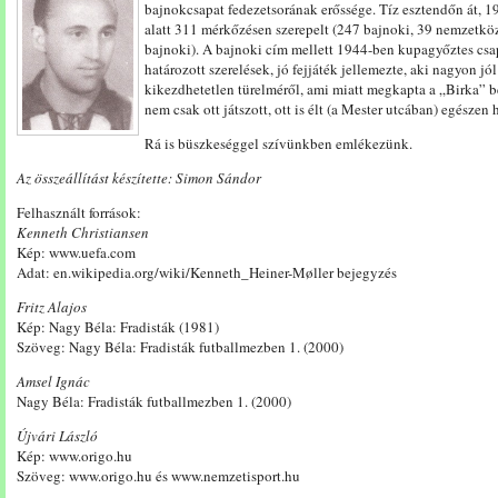
bajnokcsapat fedezetsorának erőssége. Tíz esztendőn át, 194
alatt 311 mérkőzésen szerepelt (247 bajnoki, 39 nemzetközi,
bajnoki). A bajnoki cím mellett 1944-ben kupagyőztes csap
határozott szerelések, jó fejjáték jellemezte, aki nagyon jó
kikezdhetetlen türelméről, ami miatt megkapta a „Birka” b
nem csak ott játszott, ott is élt (a Mester utcában) egészen 
Rá is büszkeséggel szívünkben emlékezünk.
Az összeállítást készítette: Simon Sándor
Felhasznált források:
Kenneth Christiansen
Kép: www.uefa.com
Adat: en.wikipedia.org/wiki/Kenneth_Heiner-Møller bejegyzés
Fritz Alajos
Kép: Nagy Béla: Fradisták (1981)
Szöveg: Nagy Béla: Fradisták futballmezben 1. (2000)
Amsel Ignác
Nagy Béla: Fradisták futballmezben 1. (2000)
Újvári László
Kép: www.origo.hu
Szöveg: www.origo.hu és www.nemzetisport.hu