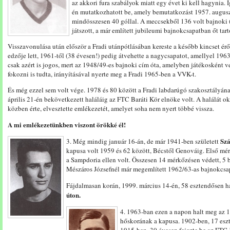
az akkori fura szabályok miatt egy évet ki kell hagynia. 
én mutatkozhatott be, amely bemutatkozást 1957. augus
mindösszesen 40 góllal. A meccsekből 136 volt bajnoki (3
játszott, a már említett jubileumi bajnokcsapatban őt tar
Visszavonulása után először a Fradi utánpótlásában kereste a később kincset érő
edzője lett, 1961-től (38 évesen!) pedig átvehette a nagycsapatot, amellyel 1963
csak azért is jogos, mert az 1948/49-es bajnoki cím óta, amelyben játékosként vett
fokozni is tudta, irányításával nyerte meg a Fradi 1965-ben a VVK-t.
És még ezzel sem volt vége. 1978 és 80 között a Fradi labdarúgó szakosztályán
április 21-én bekövetkezett haláláig az FTC Baráti Kör elnöke volt. A halálát ok
közben érte, elvesztette emlékezetét, amelyet soha nem nyert többé vissza.
A mi emlékezetünkben viszont örökké él!
Sz
3. Még mindig január 16-án, de már 1941-ben született
kapusa volt 1959 és 62 között, Bécstől Genováig. Első mér
a Sampdoria ellen volt. Összesen 14 mérkőzésen védett, 5 b
Mészáros Józsefnél már megemlített 1962/63-as bajnokcsa
Fájdalmasan korán, 1999. március 14-én, 58 esztendősen h
úton.
4. 1963-ban ezen a napon halt meg az 
hőskorának a kapusa. 1902-ben, 17 esz