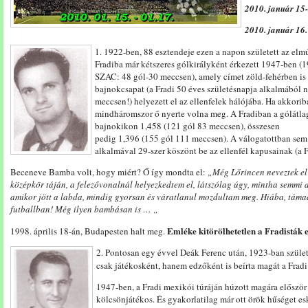
2010. január 15-
2010. január 16
1. 1922-ben, 88 esztendeje ezen a napon született az elm
Fradiba már kétszeres gólkirályként érkezett 1947-ben 
SZAC: 48 gól-30 meccsen), amely címet zöld-fehérben is 
bajnokcsapat (a Fradi 50 éves születésnapja alkalmából n
meccsen!) helyezett el az ellenfelek hálójába. Ha akkorib
mindháromszor ő nyerte volna meg. A Fradiban a gólátla
bajnokikon 1,458 (121 gól 83 meccsen), összesen
pedig 1,396 (155 gól 111 meccsen). A válogatottban sem 
alkalmával 29-szer köszönt be az ellenfél kapusainak (a 
Beceneve Bamba volt, hogy miért? Ő így mondta el:
„Még Lőrincen neveztek el 
középkör táján, a felezővonalnál helyezkedtem el, látszólag úgy, mintha semmi
amikor jött a labda, mindig gyorsan és váratlanul mozdultam meg. Hiába, támadn
futballban! Még ilyen bambásan is … „
Emléke kitörölhetetlen a Fradisták 
1998. április 18-án, Budapesten halt meg.
2. Pontosan egy évvel Deák Ferenc után, 1923-ban szüle
csak játékosként, hanem edzőként is beírta magát a Fra
1947-ben, a Fradi mexikói túráján húzott magára először 
kölcsönjátékos. És gyakorlatilag már ott örök hűséget esk