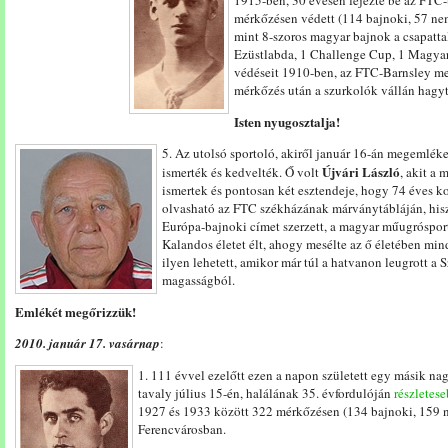
1915-ben, 30 évesen fejezte be az FTC
mérkőzésen védett (114 bajnoki, 57 nem
mint 8-szoros magyar bajnok a csapatt
Ezüstlabda, 1 Challenge Cup, 1 Magyar 
védéseit 1910-ben, az FTC-Barnsley me
mérkőzés után a szurkolók vállán hagyta
Isten nyugosztalja!
5. Az utolsó sportoló, akiről január 16-án megemlék
Újvári László
ismerték és kedvelték. Ő volt
, akit a
ismertek és pontosan két esztendeje, hogy 74 éves k
olvasható az FTC székházának márványtábláján, hi
Európa-bajnoki címet szerzett, a magyar műugrósport 
Kalandos életet élt, ahogy mesélte az ő életében min
ilyen lehetett, amikor már túl a hatvanon leugrott a 
magasságból.
Emlékét megőrizzük!
2010. január 17. vasárnap
:
1. 111 évvel ezelőtt ezen a napon született egy másik na
tavaly július 15-én, halálának 35. évfordulóján
részletes
1927 és 1933 között 322 mérkőzésen (134 bajnoki, 159 ne
Ferencvárosban.