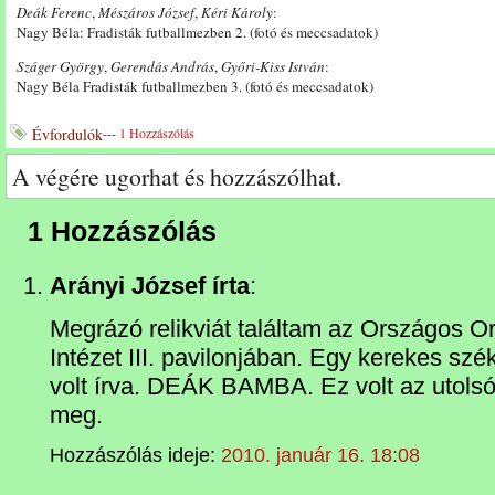
Deák Ferenc
,
Mészáros József
,
Kéri Károly
:
Nagy Béla: Fradisták futballmezben 2. (fotó és meccsadatok)
Száger György
,
Gerendás András
,
Győri-Kiss István
:
Nagy Béla Fradisták futballmezben 3. (fotó és meccsadatok)
Évfordulók
---
1 Hozzászólás
A végére ugorhat és hozzászólhat.
1 Hozzászólás
Arányi József írta
:
Megrázó relikviát találtam az Országos Or
Intézet III. pavilonjában. Egy kerekes sz
volt írva. DEÁK BAMBA. Ez volt az utolsó
meg.
Hozzászólás ideje:
2010. január 16. 18:08