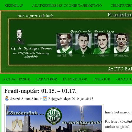
KEZDŐLAP
ADATKEZELÉSI ÉS COOKIE TÁJÉKOZTATÓ
CÉLKITŰZÉ
2026. augusztus
10.
hétfő
AKTUALITÁSOK
BARÁTI KÖR
ÉVFORDULÓK
INTERJÚK
OLVAST
Fradi-naptár: 01.15. – 01.17.
Szerző: Simon Sándor
Bejegyzés ideje: 2010. január 15.
Íme a hét másodi
Kit lehet köszön
utolsó napjain?