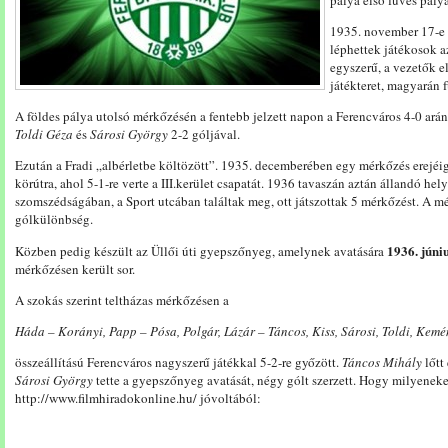
pálya első füves pály
1935. november 17-e 
léphettek játékosok az
egyszerű, a vezetők e
játékteret, magyarán f
A földes pálya utolsó mérkőzésén a fentebb jelzett napon a Ferencváros 4-0 ará
Toldi Géza
és
Sárosi György
2-2 góljával.
Ezután a Fradi „albérletbe költözött”. 1935. decemberében egy mérkőzés erejéig
körútra, ahol 5-1-re verte a III.kerület csapatát. 1936 tavaszán aztán állandó hel
szomszédságában, a Sport utcában találtak meg, ott játszottak 5 mérkőzést. A mé
gólkülönbség.
1936. júni
Közben pedig készült az Üllői úti gyepszőnyeg, amelynek avatására
mérkőzésen került sor.
A szokás szerint teltházas mérkőzésen a
Háda – Korányi, Papp – Pósa, Polgár, Lázár – Táncos, Kiss, Sárosi, Toldi, Kemé
összeállítású Ferencváros nagyszerű játékkal 5-2-re győzött.
Táncos Mihály
lőtt
Sárosi György
tette a gyepszőnyeg avatását, négy gólt szerzett. Hogy milyeneke
http://www.filmhiradokonline.hu/ jóvoltából: