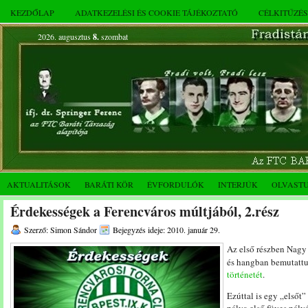
KEZDŐLAP
ADATKEZELÉSI ÉS COOKIE TÁJÉKOZTATÓ
CÉLKITŰZÉ
2026. augusztus
8.
szombat
AKTUALITÁSOK
BARÁTI KÖR
ÉVFORDULÓK
INTERJÚK
OLVAST
Érdekességek a Ferencváros múltjából, 2.rész
Szerző: Simon Sándor
Bejegyzés ideje: 2010. január 29.
Az első részben Nagy
és hangban bemutatt
történetét
.
Ezúttal is egy „elsőt”