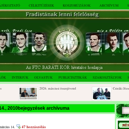
TÁJÉKOZTATÓ
CÉLKITŰZÉSEK
KOSZORÚZÁSOK
ARCHÍVUM
LÓK
INTERJÚK
OLVASTUK
PUBLICISZTIKÁK
SZAKOSZTÁLYOK
2026. márciusi összejövetel
Cziráki József 8
Rendkívüli közgyűlés és a 2025.
Dálnoki József 
14., 2010bejegyzések archívuma
novemberi összejövetel
óberi
47 hozzászólás
március 14.