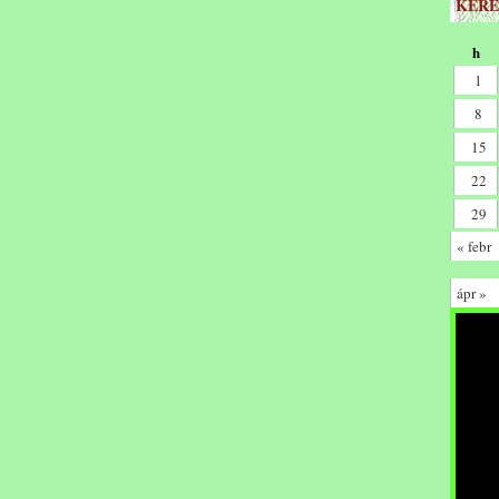
KERE
h
1
8
15
22
29
« febr
ápr »