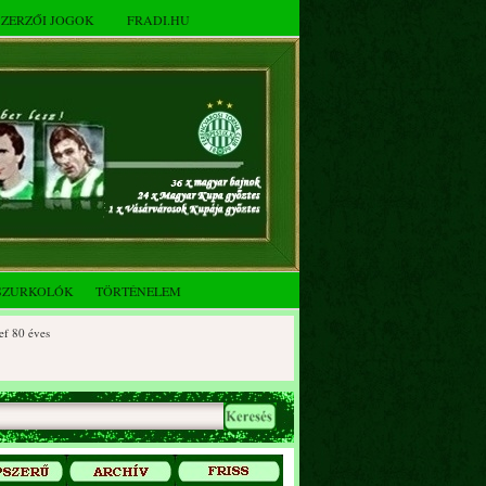
SZERZŐI JOGOK
FRADI.HU
SZURKOLÓK
TÖRTÉNELEM
0 éves
90 éves