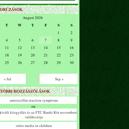
ZORÚZÁSOK
August 2026
T
W
T
F
S
S
1
2
4
5
6
7
8
9
11
12
13
14
15
16
18
19
20
21
22
23
25
26
27
28
29
30
< Jul
Sep >
TÓBBI HOZZÁSZÓLÁSOK
amoxicillin reaction symptoms
on
ívüli közgyűlés és az FTC Baráti Kör novemberi
találkozója
otitis media in children