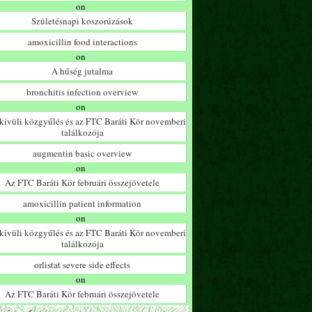
on
Születésnapi koszorúzások
amoxicillin food interactions
on
A hűség jutalma
bronchitis infection overview
on
ívüli közgyűlés és az FTC Baráti Kör novemberi
találkozója
augmentin basic overview
on
Az FTC Baráti Kör februári összejövetele
amoxicillin patient information
on
ívüli közgyűlés és az FTC Baráti Kör novemberi
találkozója
orlistat severe side effects
on
Az FTC Baráti Kör februári összejövetele