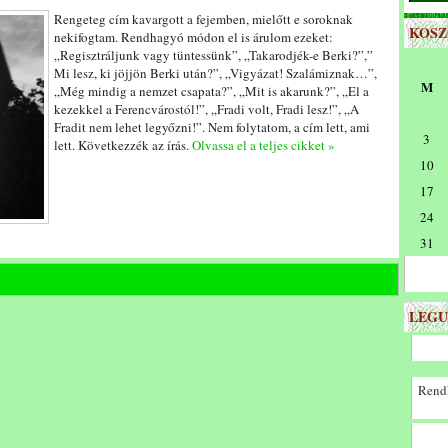
Rengeteg cím kavargott a fejemben, mielőtt e soroknak
KOS
nekifogtam. Rendhagyó módon el is árulom ezeket:
„Regisztráljunk vagy tüntessünk”, „Takarodjék-e Berki?”,”
Mi lesz, ki jöjjön Berki után?”, „Vigyázat! Szalámiznak…”,
M
„Még mindig a nemzet csapata?”, „Mit is akarunk?”, „El a
kezekkel a Ferencvárostól!”, „Fradi volt, Fradi lesz!”, „A
Fradit nem lehet legyőzni!”. Nem folytatom, a cím lett, ami
3
lett. Következzék az írás.
Olvassa el a teljes cikket »
10
17
24
31
LEGU
Rendk