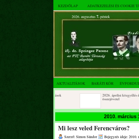
KEZDŐLAP
ADATKEZELÉSI ÉS COOKIE 
2026. augusztus
7.
péntek
AKTUALITÁSOK
BARÁTI KÖR
ÉVFORDU
Születésnapi koszorúzások
2026. áprilisi közgyűlés és
összejövetel
2025. decemberi évzáró
Születésnapi koszorúzások
2010. március 
összejövetel
Mi lesz veled Ferencváros?
Albert Flórián sírjának
Az FTC Baráti Kör 2025. okt
megkoszorúzása
összejövetel
Szerző: Simon Sándor
Bejegyzés ideje: 2010. 