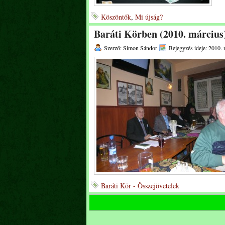
Köszöntők
,
Mi újság?
Baráti Körben (2010. március)
Szerző: Simon Sándor
Bejegyzés ideje: 2010. 
Baráti Kör - Összejövetelek