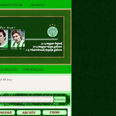
SZERZŐI JOGOK
FRADI.HU
SZURKOLÓK
TÖRTÉNELEM
 éves
0 éves