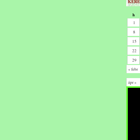
KERE
h
1
8
15
22
29
« febr
ápr »