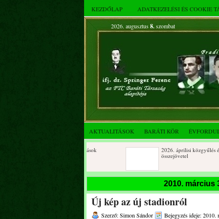
KEZDŐLAP
ADATKEZELÉSI ÉS COOKIE 
2026. augusztus
8.
szombat
AKTUALITÁSOK
BARÁTI KÖR
ÉVFORDU
Születésnapi koszorúzások
2026. áprilisi közgyűlés és
összejövetel
2025. decemberi évzáró
Születésnapi koszorúzások
2010. március 
összejövetel
Új kép az új stadionról
Albert Flórián sírjának
Az FTC Baráti Kör 2025. októ
megkoszorúzása
összejövetel
Szerző: Simon Sándor
Bejegyzés ideje: 2010. 