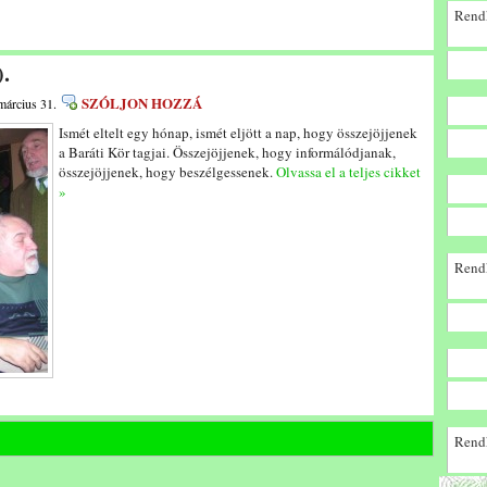
Rendk
.
SZÓLJON HOZZÁ
március 31.
Ismét eltelt egy hónap, ismét eljött a nap, hogy összejöjjenek
a Baráti Kör tagjai. Összejöjjenek, hogy informálódjanak,
összejöjjenek, hogy beszélgessenek.
Olvassa el a teljes cikket
»
Rendk
Rendk