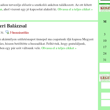
adion tervezője először a szurkolói ankéton találkozott. Az ott feltett
KOS
an
, ahol viszont egy jó kapcsolat alakult ki.
Olvassa el a teljes cikket »
M
eri Balázzsal
3 hozzászólás
 31.
3
 akármilyen születésnapot ünnepel ma csapatunk ifjú kapusa Megyeri
10
ázs, hiszen betöltötte a huszadikat. Felhívtuk, hogy gratuláljunk,
17
ben egy pár szót váltsunk vele.
Olvassa el a teljes cikket »
24
31
LEGU