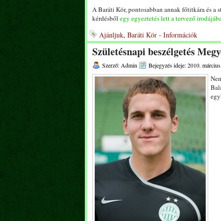
A Baráti Kör, pontosabban annak főtitkára és a st
kérdésből
egy egyeztetés lett a tervező irodájáb
Ajánljuk
,
Baráti Kör - Információk
Születésnapi beszélgetés Megy
Szerző: Admin
Bejegyzés ideje: 2010. március
Nem
Bal
egy