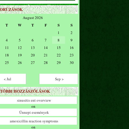
ZORÚZÁSOK
August 2026
T
W
T
F
S
S
1
2
4
5
6
7
8
9
11
12
13
14
15
16
18
19
20
21
22
23
25
26
27
28
29
30
< Jul
Sep >
TÓBBI HOZZÁSZÓLÁSOK
sinusitis ent overview
on
Ünnepi események
amoxicillin reaction symptoms
on