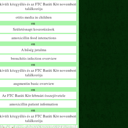
ívüli közgyűlés és az FTC Baráti Kör novemberi
találkozója
otitis media in children
on
Születésnapi koszorúzások
amoxicillin food interactions
on
A hűség jutalma
bronchitis infection overview
on
ívüli közgyűlés és az FTC Baráti Kör novemberi
találkozója
augmentin basic overview
on
Az FTC Baráti Kör februári összejövetele
amoxicillin patient information
on
ívüli közgyűlés és az FTC Baráti Kör novemberi
találkozója