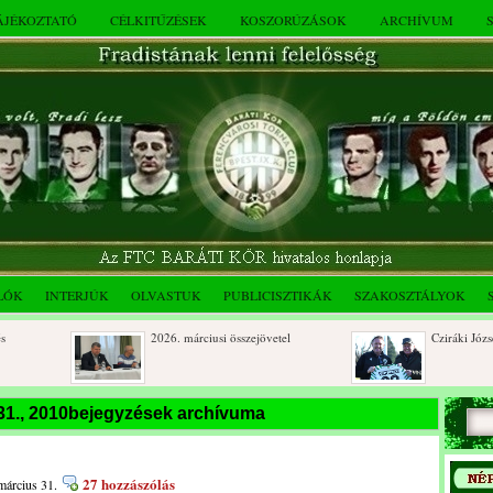
TÁJÉKOZTATÓ
CÉLKITŰZÉSEK
KOSZORÚZÁSOK
ARCHÍVUM
LÓK
INTERJÚK
OLVASTUK
PUBLICISZTIKÁK
SZAKOSZTÁLYOK
2026. márciusi összejövetel
Cziráki József 80
Rendkívüli közgyűlés és a 2025.
Dálnoki József 9
31., 2010bejegyzések archívuma
novemberi összejövetel
beri
27 hozzászólás
március 31.